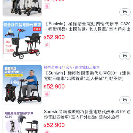
券
【Suniwin】極輕摺疊電動四輪代步車 C320
（輕鬆摺疊/ 出國首選/ 老人長輩/ 室內戶外出
遊）
52,900
$
券
極輕全車僅14公斤/ 迷你電動三輪車
【Suniwin】極輕秒摺電動代步車C301（迷你
電動三輪車/ 出國首選/ 老人長輩/ 行動不便）
52,900
$
券
Suniwin尚耘國際輕巧折疊電動代步車c310/ 迷
你電動四輪車/ 室內戶外出遊/ 國內外旅行
52,900
$
券