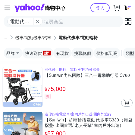
Yahoo購物中心
登入
電動代步
車/電動輪
椅
機車/電動機車/汽車
電動代步車/電動輪椅
品牌
快速到貨
有現貨
挑戰低價
價格低到高
類型
可代步、助行、電動推/輕巧可摺疊
【Suniwin尚耘國際】三合一電動助行器 C760
75,000
$
券
迷你四輪電動車/室內戶外出遊/國內外旅行
【Suniwin】超輕秒摺電動代步車C330（輕鬆
摺疊/ 出國首選/ 老人長輩/ 室內戶外出遊）
57,900
$