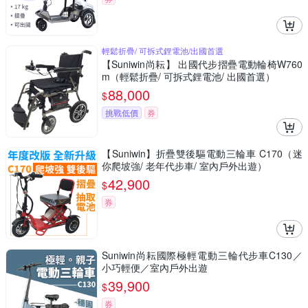
輕鬆折疊/ 可拆式鋰電池/出國首選
【Suniwin尚耘】 出國代步摺疊電動輪椅W760
m（輕鬆折疊/ 可拆式鋰電池/ 出國首選）
88,000
$
挑戰低價
券
【Suniwin】折疊雙後驅電動三輪車 C170（迷
你爬坡強/ 老年代步車/ 室內戶外出遊）
42,900
$
券
Suniwin尚耘國際極輕電動三輪代步車C130／
小巧輕便／室內戶外出遊
39,900
$
券