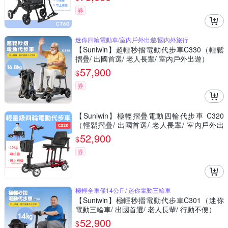
券
迷你四輪電動車/室內戶外出遊/國內外旅行
【Suniwin】超輕秒摺電動代步車C330（輕鬆
摺疊/ 出國首選/ 老人長輩/ 室內戶外出遊）
57,900
$
券
【Suniwin】極輕摺疊電動四輪代步車 C320
（輕鬆摺疊/ 出國首選/ 老人長輩/ 室內戶外出
遊）
52,900
$
券
極輕全車僅14公斤/ 迷你電動三輪車
【Suniwin】極輕秒摺電動代步車C301（迷你
電動三輪車/ 出國首選/ 老人長輩/ 行動不便）
52,900
$