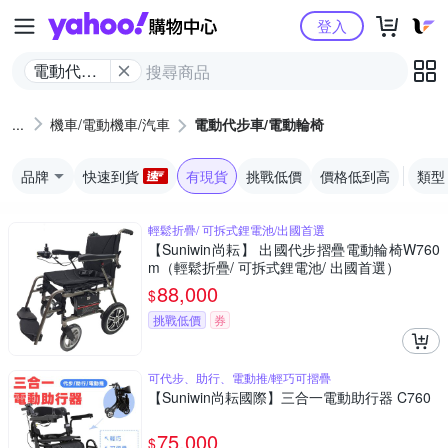
Yahoo購物中心
登入
電動代步
車/電動輪
椅
機車/電動機車/汽車
電動代步車/電動輪椅
品牌
快速到貨
有現貨
挑戰低價
價格低到高
類型
輕鬆折疊/ 可拆式鋰電池/出國首選
【Suniwin尚耘】 出國代步摺疊電動輪椅W760
m（輕鬆折疊/ 可拆式鋰電池/ 出國首選）
88,000
$
挑戰低價
券
可代步、助行、電動推/輕巧可摺疊
【Suniwin尚耘國際】三合一電動助行器 C760
75,000
$