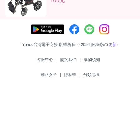
Yahoo台灣電子商務 版權所有 © 2026 服務條款(
更新
)
客服中心
|
關於我們
|
購物須知
網路安全
|
隱私權
|
分類地圖