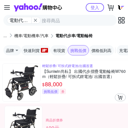
Yahoo購物中心
登入
電動代步
車/電動輪
椅
機車/電動機車/汽車
電動代步車/電動輪椅
品牌
快速到貨
有現貨
挑戰低價
價格低到高
充電
輕鬆折疊/ 可拆式鋰電池/出國首選
【Suniwin尚耘】 出國代步摺疊電動輪椅W760
m（輕鬆折疊/ 可拆式鋰電池/ 出國首選）
88,000
$
挑戰低價
券
商品折價券
100元