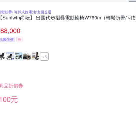
輕鬆折疊/ 可拆式鋰電池/出國首選
【Suniwin尚耘】 出國代步摺疊電動輪椅W760m（輕鬆折疊/ 
88,000
挑戰低價
券
+5
商品折價券
100元