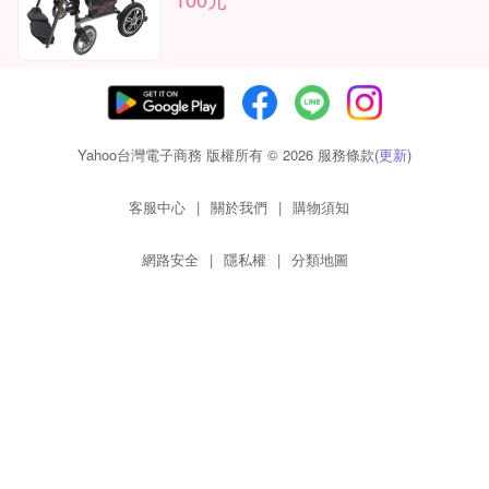
Yahoo台灣電子商務 版權所有 © 2026 服務條款(
更新
)
客服中心
|
關於我們
|
購物須知
網路安全
|
隱私權
|
分類地圖