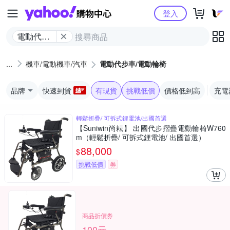
Yahoo購物中心
登入
電動代步
車/電動輪
椅
機車/電動機車/汽車
電動代步車/電動輪椅
品牌
快速到貨
有現貨
挑戰低價
價格低到高
充電
輕鬆折疊/ 可拆式鋰電池/出國首選
【Suniwin尚耘】 出國代步摺疊電動輪椅W760
m（輕鬆折疊/ 可拆式鋰電池/ 出國首選）
88,000
$
挑戰低價
券
商品折價券
100元