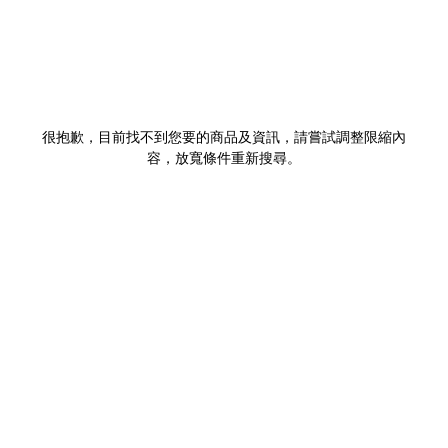
很抱歉，目前找不到您要的商品及資訊，請嘗試調整限縮內
容，放寬條件重新搜尋。