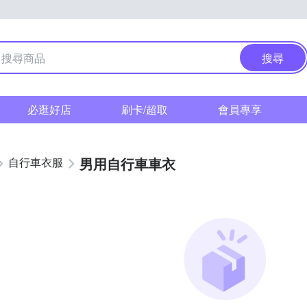
搜尋
必逛好店
刷卡/超取
會員專享
男用自行車車衣
自行車衣服