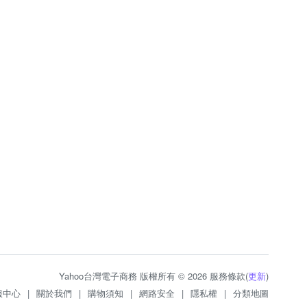
Yahoo台灣電子商務 版權所有 © 2026 服務條款(
更新
)
服中心
|
關於我們
|
購物須知
|
網路安全
|
隱私權
|
分類地圖