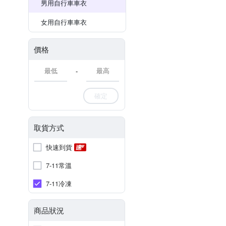
男用自行車車衣
女用自行車車衣
價格
-
確定
取貨方式
快速到貨
7-11常溫
7-11冷凍
商品狀況