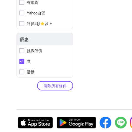
有現貨
Yahoo自營
評價4顆
以上
優惠
挑戰低價
券
活動
清除所有條件