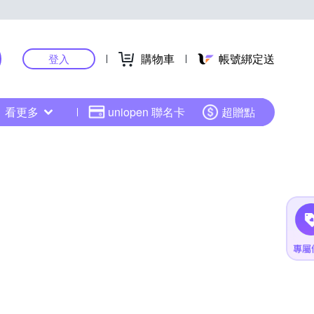
購物車
帳號綁定送
登入
看更多
uniopen 聯名卡
超贈點