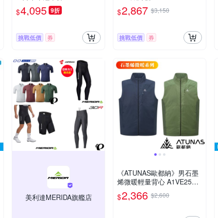
系列 25 競賽/涼感車褲/吊帶
多色 A6GAGZ03M (輕量/防
4,095
2,867
9折
$3,150
$
$
褲/單車/運動/自行車
潑水/收納/保暖外套/夾克/自
行車)
挑戰低價
券
挑戰低價
券
《ATUNAS歐都納》男石墨
烯微暖輕量背心 A1VE2503
M 保暖/背心/外套/夾克/秋
2,366
$2,600
$
美利達MERIDA旗艦店
冬/洋蔥式穿搭