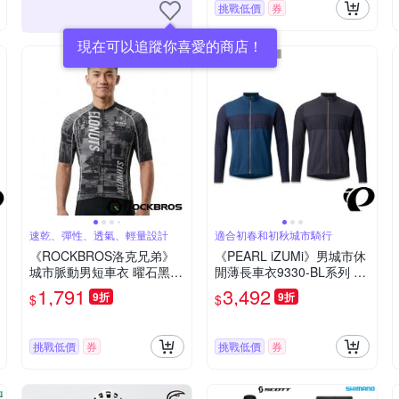
挑戰低價
券
現在可以追蹤你喜愛的商店！
速乾、彈性、透氣、輕量設計
適合初春和初秋城市騎行
《ROCKBROS洛克兄弟》
《PEARL iZUMi》男城市休
城市脈動男短車衣 曜石黑
閒薄長車衣9330-BL系列 25
(透氣/修身/短版/輕量/春夏
(排汗/速乾/男車服/長袖車
1,791
3,492
9折
9折
$
$
車衣/自行車/運動/車服)
衣/運動/自行車)
挑戰低價
券
挑戰低價
券