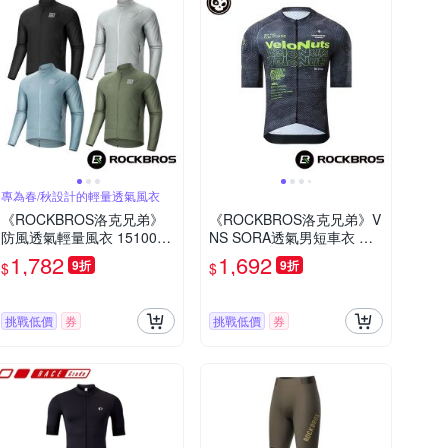
專為春/秋設計的輕量透氣風衣
《ROCKBROS洛克兄弟》
《ROCKBROS洛克兄弟》V
防風透氣輕量風衣 1510003
NS SORA透氣男短車衣 黑
8 透氣/防風/輕量/春夏風衣/
蟒 小骷髏/透氣/修身/短版/輕
1,782
1,692
9折
9折
$
$
秋季風衣/自行車/運動
量/夏季/自行車/運動/車服/1
5220024)
挑戰低價
券
挑戰低價
券