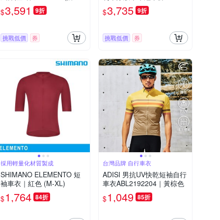
收納/輕量/防潑水/運動/慢跑/
車隊/吊帶褲/競賽車褲/男車
3,591
3,735
9折
9折
$
$
自行車)
褲/單車/自行車
挑戰低價
券
挑戰低價
券
採用輕量化材質製成
台灣品牌 自行車衣
SHIMANO ELEMENTO 短
ADISI 男抗UV快乾短袖自行
袖車衣｜紅色 (M-XL)
車衣ABL2192204｜黃棕色
1,764
1,049
84折
85折
$
$