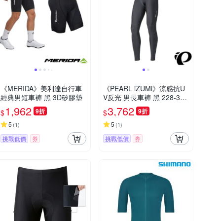
《MERIDA》美利達自行車
《PEARL iZUMi》涼感抗U
經典男短車褲 黑 3D矽膠墊
V反光 男長車褲 黑 228-3D
R-4 24 涼感車褲/吸汗/透氣/
1,962
3,762
9折
9折
$
$
環島/單車/長途/日本製
5
5
(
1
)
(
1
)
挑戰低價
券
挑戰低價
券