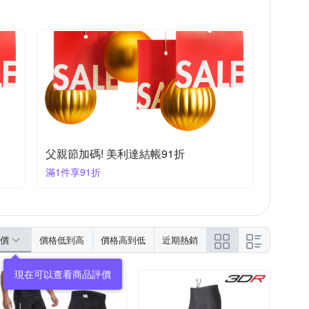
父親節加碼! 美利達結帳91折
滿1件享91折
價
價格低到高
價格高到低
近期熱銷