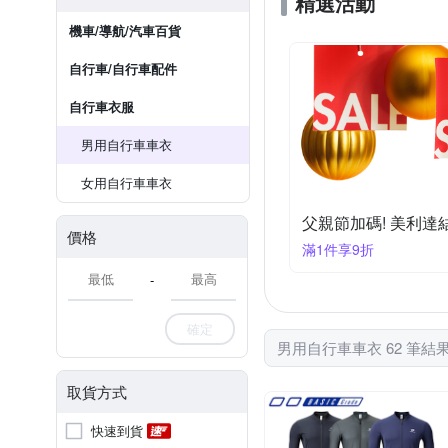
精選活動
機車/導航/汽車百貨
自行車/自行車配件
自行車衣服
男用自行車車衣
女用自行車車衣
父親節加碼! 美利達
價格
滿1件享9折
-
確定
男用自行車車衣 62 筆結
取貨方式
快速到貨