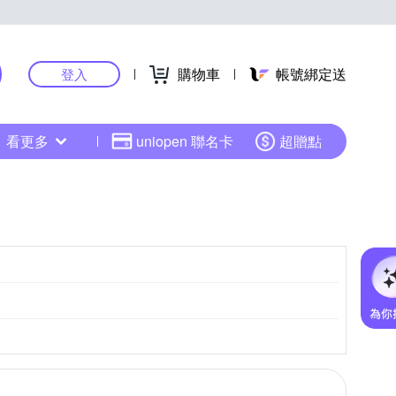
購物車
帳號綁定送
登入
看更多
uniopen 聯名卡
超贈點
褲-吊帶
背心
車內褲