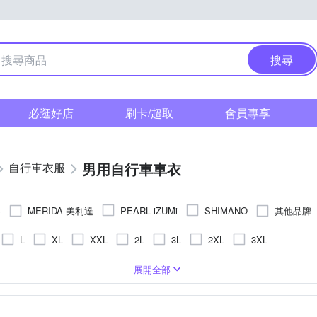
搜尋
必逛好店
刷卡/超取
會員專享
男用自行車車衣
自行車衣服
MERIDA 美利達
其他品牌
S
PEARL iZUMi
SHIMANO
L
XL
XXL
2L
3L
2XL
3XL
CRA
車褲-長版
其他材質
長袖車衣
車褲-五分/七分
車用背心
車
展開全部