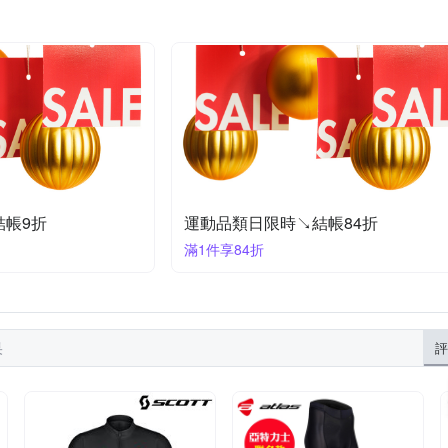
結帳9折
運動品類日限時↘結帳84折
滿1件享84折
果
評