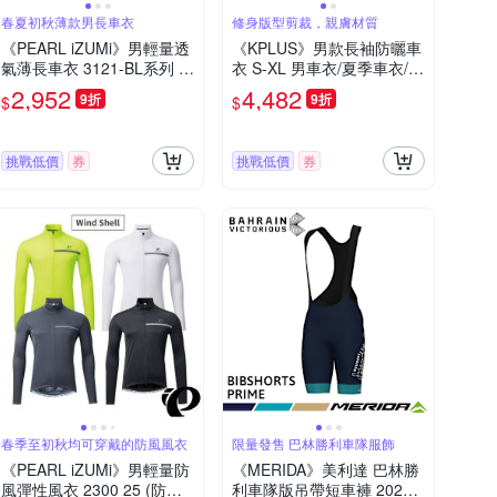
春夏初秋薄款男長車衣
修身版型剪裁，親膚材質
《PEARL iZUMi》男輕量透
《KPLUS》男款長袖防曬車
氣薄長車衣 3121-BL系列 2
衣 S-XL 男車衣/夏季車衣/薄
5 (排汗/速乾/男車服/長袖車
長車衣/競賽合身/自行車/運
2,952
4,482
9折
9折
$
$
衣/運動/自行車)
動/車服
挑戰低價
券
挑戰低價
券
春季至初秋均可穿戴的防風風衣
限量發售 巴林勝利車隊服飾
《PEARL iZUMi》男輕量防
《MERIDA》美利達 巴林勝
風彈性風衣 2300 25 (防風/
利車隊版吊帶短車褲 2025