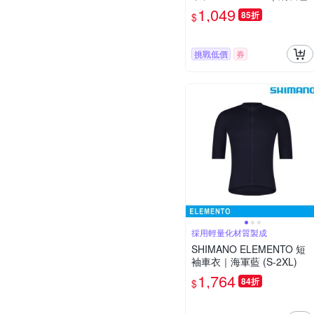
1,049
85折
$
挑戰低價
券
採用輕量化材質製成
SHIMANO ELEMENTO 短
袖車衣｜海軍藍 (S-2XL)
1,764
84折
$