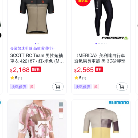
專業競速剪裁 高效吸濕排汗
SCOTT RC Team 男性短袖
《MERIDA》美利達自行車
車衣 422187 / 紅-米色 (M-X
透氣男長車褲 黑 3D矽膠墊
L)
2,168
2,565
85折
9折
$
$
5
5
(
1
)
(
1
)
挑戰低價
券
挑戰低價
券