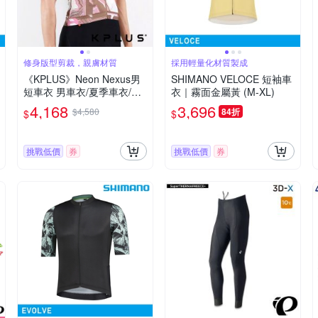
修身版型剪裁，親膚材質
採用輕量化材質製成
《KPLUS》Neon Nexus男
SHIMANO VELOCE 短袖車
短車衣 男車衣/夏季車衣/競
衣｜霧面金屬黃 (M-XL)
賽合身/自行車/運動/車服
4,168
3,696
$4,580
84折
$
$
挑戰低價
券
挑戰低價
券