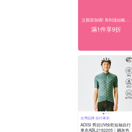
父親節加碼! 美利達結帳9折
滿1件享9折
台灣品牌 自行車衣
ADISI 男抗UV快乾短袖自行
車衣ABL2192205｜鋼灰色