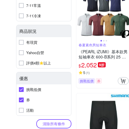
7-11常溫
7-11冷凍
商品狀況
有現貨
春夏素色男短車衣
《PEARL iZUMi》基本款男
Yahoo自營
短袖車衣 600-B系列 25 入
門車衣/春夏車衣/短袖車衣/
評價4顆
以上
2,052
9折
$
素色車衣/運動/單車/車服
5
(
1
)
優惠
挑戰低價
券
挑戰低價
券
活動
清除所有條件