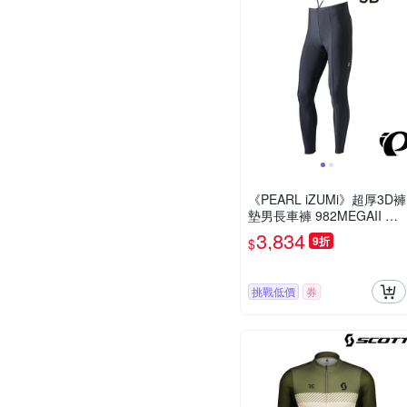
《PEARL iZUMi》超厚3D褲
墊男長車褲 982MEGAII 薄
刷毛/保暖/吸汗/秋冬/入門款/
3,834
9折
$
單車/運動/長途/日本製
挑戰低價
券