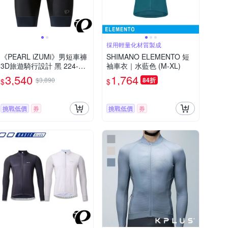
採用輕量化材質製成
《PEARL iZUMi》男短車褲
SHIMANO ELEMENTO 短
3D旅遊騎行設計 黑 224-3D
袖車衣｜水藍色 (M-XL)
R 防曬 吸汗 透氣 日本製 單
3,540
1,764
$3,890
84折
$
$
車褲 車褲 競賽/運動
挑戰低價
券
挑戰低價
券