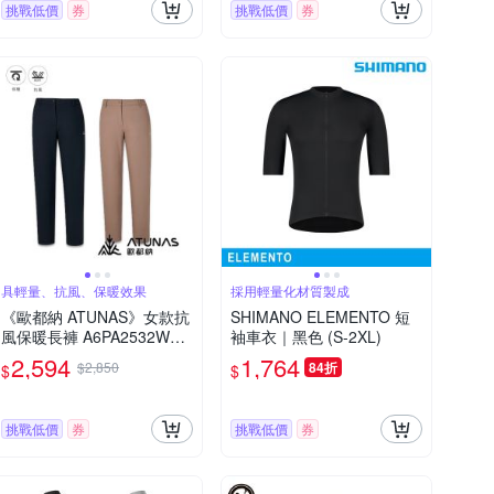
挑戰低價
券
挑戰低價
券
具輕量、抗風、保暖效果
採用輕量化材質製成
《歐都納 ATUNAS》女款抗
SHIMANO ELEMENTO 短
風保暖長褲 A6PA2532W
袖車衣｜黑色 (S-2XL)
(保暖/車褲/登山機能褲/休閒
2,594
1,764
$2,850
84折
$
$
長褲/運動/防風褲)
挑戰低價
券
挑戰低價
券