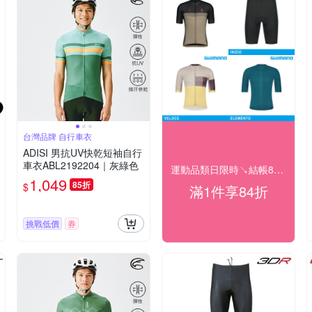
台灣品牌 自行車衣
ADISI 男抗UV快乾短袖自行
車衣ABL2192204｜灰綠色
運動品類日限時↘結帳84折
1,049
85折
$
滿1件享84折
挑戰低價
券