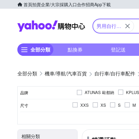
首頁
拍賣
企業/大宗採購入口
合作招商
App下載
Yahoo購物中心
男用自行車
車衣
全部分類
點換券
登記送
機車/導航/汽車百貨
自行車/自行車配件
ATUNAS 歐都納
KPLU
品牌
XXS
XS
S
M
尺寸
品牌名稱
短袖車衣
男
聚酯纖維Polyester
正常
女
車用外套 / 風衣
萊卡LY
顏色
款式
適用性別
主材質
版型
相關分類