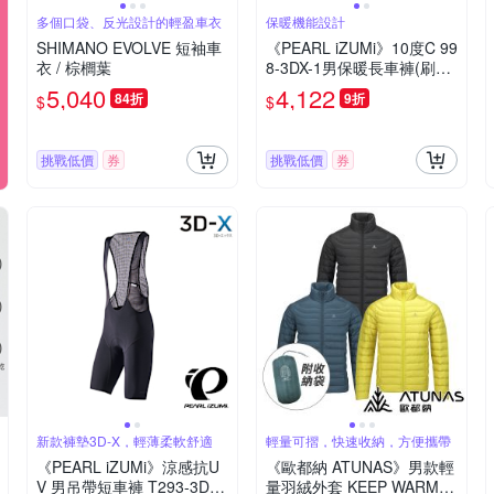
多個口袋、反光設計的輕盈車衣
保暖機能設計
SHIMANO EVOLVE 短袖車
《PEARL iZUMi》10度C 99
衣 / 棕櫚葉
8-3DX-1男保暖長車褲(刷毛
車褲/保暖車褲/吸汗/秋冬/入
5,040
4,122
84折
9折
$
$
門款/單車/運動)
挑戰低價
券
挑戰低價
券
新款褲墊3D-X，輕薄柔軟舒適
輕量可摺，快速收納，方便攜帶
《PEARL iZUMi》涼感抗U
《歐都納 ATUNAS》男款輕
V 男吊帶短車褲 T293-3DX
量羽絨外套 KEEP WARM