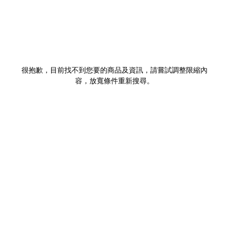
很抱歉，目前找不到您要的商品及資訊，請嘗試調整限縮內
容，放寬條件重新搜尋。