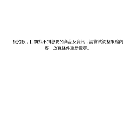
很抱歉，目前找不到您要的商品及資訊，請嘗試調整限縮內
容，放寬條件重新搜尋。