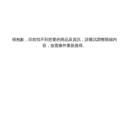
很抱歉，目前找不到您要的商品及資訊，請嘗試調整限縮內
容，放寬條件重新搜尋。