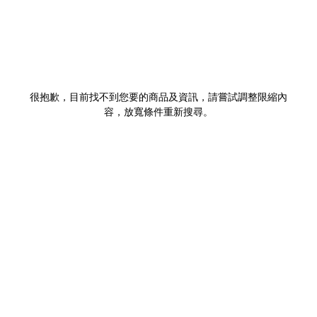
很抱歉，目前找不到您要的商品及資訊，請嘗試調整限縮內
容，放寬條件重新搜尋。