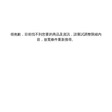
很抱歉，目前找不到您要的商品及資訊，請嘗試調整限縮內
容，放寬條件重新搜尋。