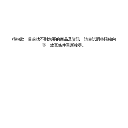
很抱歉，目前找不到您要的商品及資訊，請嘗試調整限縮內
容，放寬條件重新搜尋。