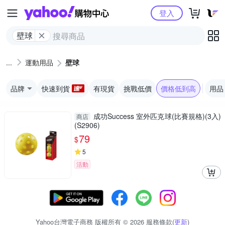
Yahoo購物中心
登入
壁球
運動用品
壁球
品牌
快速到貨
有現貨
挑戰低價
價格低到高
用品
成功Success 室外匹克球(比賽規格)(3入)
商店
(S2906)
79
$
5
活動
Yahoo台灣電子商務 版權所有 © 2026 服務條款(
更新
)