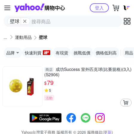
Yahoo購物中心
登入
壁球
運動用品
壁球
品牌
快速到貨
有現貨
挑戰低價
價格低到高
用品
成功Success 室外匹克球(比賽規格)(3入)
商店
(S2906)
79
$
5
活動
Yahoo台灣電子商務 版權所有 © 2026 服務條款(
更新
)