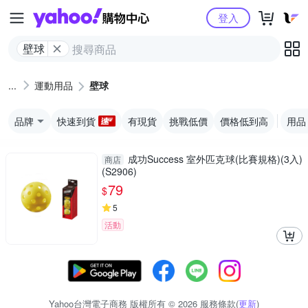
Yahoo購物中心
登入
壁球
運動用品
壁球
品牌
快速到貨
有現貨
挑戰低價
價格低到高
用品
成功Success 室外匹克球(比賽規格)(3入)
商店
(S2906)
79
$
5
活動
Yahoo台灣電子商務 版權所有 © 2026 服務條款(
更新
)