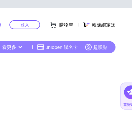
購物車
帳號綁定送
登入
看更多
uniopen 聯名卡
超贈點