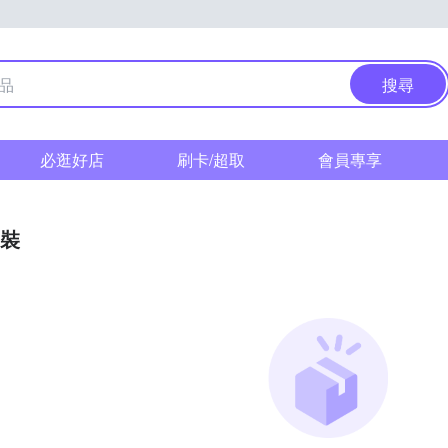
搜尋
必逛好店
刷卡/超取
會員專享
裝