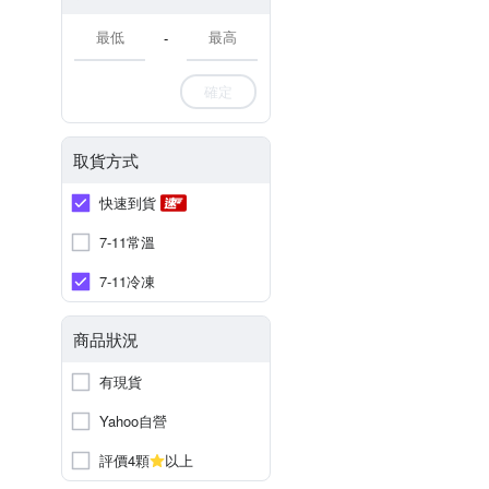
-
確定
取貨方式
快速到貨
7-11常溫
7-11冷凍
商品狀況
有現貨
Yahoo自營
評價4顆
以上