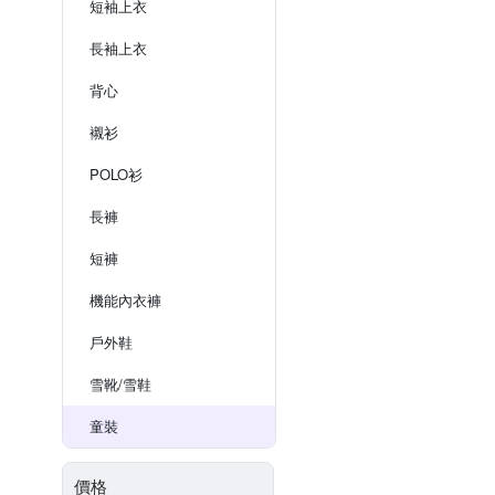
短袖上衣
長袖上衣
背心
襯衫
POLO衫
長褲
短褲
機能內衣褲
戶外鞋
雪靴/雪鞋
童裝
價格