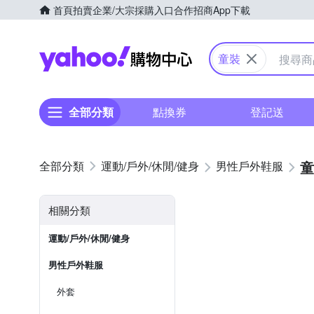
首頁
拍賣
企業/大宗採購入口
合作招商
App下載
Yahoo購物中心
童裝
全部分類
點換券
登記送
童
運動/戶外/休閒/健身
男性戶外鞋服
相關分類
運動/戶外/休閒/健身
男性戶外鞋服
外套