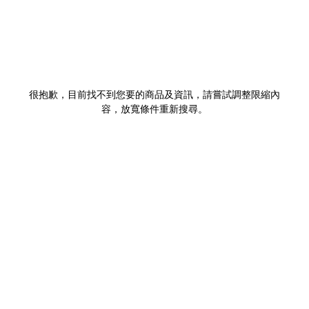
很抱歉，目前找不到您要的商品及資訊，請嘗試調整限縮內
容，放寬條件重新搜尋。