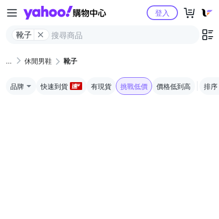
Yahoo購物中心
登入
靴子
休閒男鞋
靴子
品牌
快速到貨
有現貨
挑戰低價
價格低到高
排序