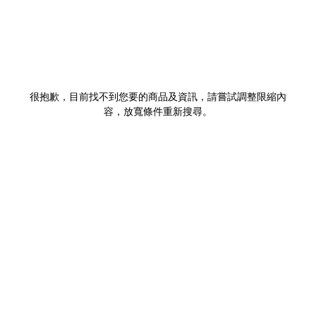
很抱歉，目前找不到您要的商品及資訊，請嘗試調整限縮內
容，放寬條件重新搜尋。