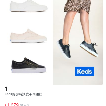
Keds好評特談皮革休閒鞋
1,379
$1,499
$