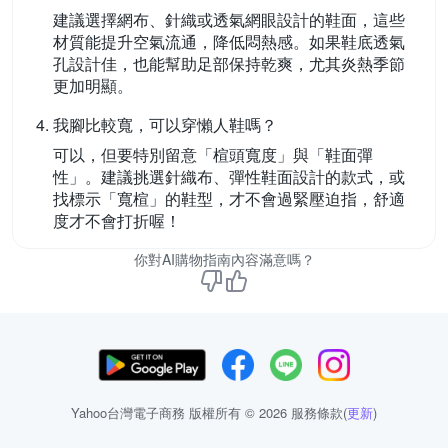
建議選擇網布、針織或透氣網眼設計的鞋面，這些
材質能提升空氣流通，降低悶熱感。如果鞋底透氣
孔設計佳，也能幫助足部保持乾爽，尤其炎熱季節
更加明顯。
我腳比較寬，可以穿懶人鞋嗎？
可以，但要特別留意「楦頭寬度」與「鞋面彈
性」。建議挑選針織布、彈性鞋面設計的款式，或
找標示「寬楦」的鞋型，才不會過緊壓迫指，舒適
度才不會打折喔！
你對AI購物指南內容滿意嗎？
Yahoo台灣電子商務 版權所有 © 2026 服務條款(
更新
)