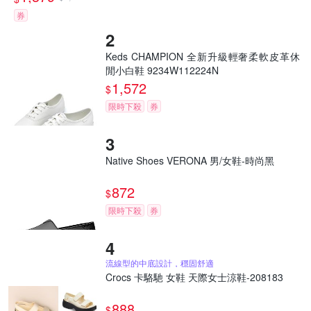
券
Keds CHAMPION 全新升級輕奢柔軟皮革休
閒小白鞋 9234W112224N
1,572
$
限時下殺
券
Native Shoes VERONA 男/女鞋-時尚黑
872
$
限時下殺
券
流線型的中底設計，穩固舒適
Crocs 卡駱馳 女鞋 天際女士涼鞋-208183
888
$