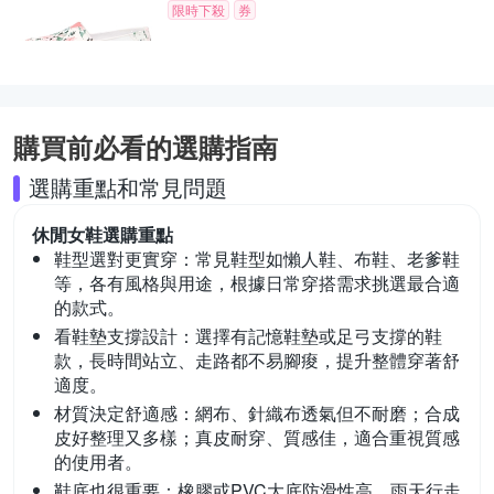
限時下殺
券
購買前必看的選購指南
選購重點和常見問題
休閒女鞋
選購重點
鞋型選對更實穿：
常見鞋型如懶人鞋、布鞋、老爹鞋
等，各有風格與用途，根據日常穿搭需求挑選最合適
的款式。
看鞋墊支撐設計：
選擇有記憶鞋墊或足弓支撐的鞋
款，長時間站立、走路都不易腳痠，提升整體穿著舒
適度。
材質決定舒適感：
網布、針織布透氣但不耐磨；合成
皮好整理又多樣；真皮耐穿、質感佳，適合重視質感
的使用者。
鞋底也很重要：
橡膠或PVC大底防滑性高，雨天行走