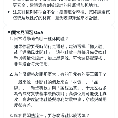
更安全，建議選有刻紋設計的鞋底增加抓地力。
注意鞋楦與腳型合不合：
瘦腳適合窄楦、寬腳請選寬
楦或延展性好的材質，避免咬腳穿起來才舒服。
相關常見問題 Q&A
日常通勤適合哪一種休閒鞋？
如果你需要長時間行走通勤，建議選擇「懶人鞋」
或「運動風休閒鞋」，這些鞋款一般都具備柔軟鞋
墊與輕量化設計，加上易穿脫、可快速搭配穿搭，
非常適合每天使用。
為什麼價格差距那麼大，有的千元有的要三四千？
一般來說，休閒鞋的價差來自「材質」、「品
牌」、「鞋墊科技」與「製程品質」。千元左右多
為合成材質或基本緩衝功能；高價位則可能使用真
皮、高密度記憶鞋墊與專利防震中底，穿感與耐用
度都有差。
腳容易悶熱流汗，要怎麼選鞋比較透氣？