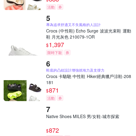
活動
券
專為追求舒適又不失風格的人設計
Crocs (中性鞋) Echo Surge 波波光束鞋 運動
鞋 月光灰色 210079-1OR
1,397
$
限時下殺
券
鞋底的凸紋設計增強抓地力及支撐力
Crocs 卡駱馳 中性鞋 Hiker經典獵戶涼鞋-208
181
871
$
活動
券
Native Shoes MILES 男/女鞋-城市探索
872
$