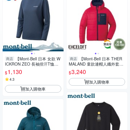
【Mont-Bell 日本 女款 W
【Mont-Bell 日本 THER
商店
商店
ICKRON ZEO 長袖排汗T恤
MALAND 童款連帽人纖外套
《炭灰》】1104939/圓領長袖/
《深海藍/紫粉》】1101623/雙
1,130
3,240
$
$
休閒衫/防曬
面穿/保暖外套
4.3
加入購物車
加入購物車