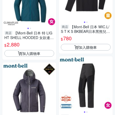
【Mont-Bell 日本 WIC.L/
商店
S T K S BKBEAR日本黑熊兒童
【Mont-Bell 日本 特 LIG
商店
長排《深灰》】1114906/圖案
780
HT SHELL HOODED 女款連帽
$
T/排汗/長袖
風衣《藍綠》】1106646/防風/
2,880
$
透氣/登山
加入購物車
加入購物車