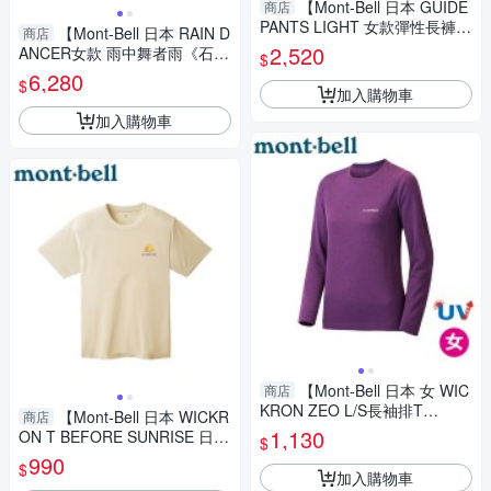
【Mont-Bell 日本 GUIDE
商店
PANTS LIGHT 女款彈性長褲
【Mont-Bell 日本 RAIN D
商店
《深灰色》】1105684/運動褲/
2,520
ANCER女款 雨中舞者雨《石頭
$
登山褲
灰》】1128619/防風外套/防水
6,280
$
外套/透氣外套
加入購物車
加入購物車
【Mont-Bell 日本 女 WIC
商店
KRON ZEO L/S長袖排T
【Mont-Bell 日本 WICKR
商店
《紫》】1104939/圓領長袖/休
1,130
ON T BEFORE SUNRISE 日出
$
閒衫/防曬T恤
帳蓬短排T《象牙白》】11147
990
$
25/排汗
加入購物車