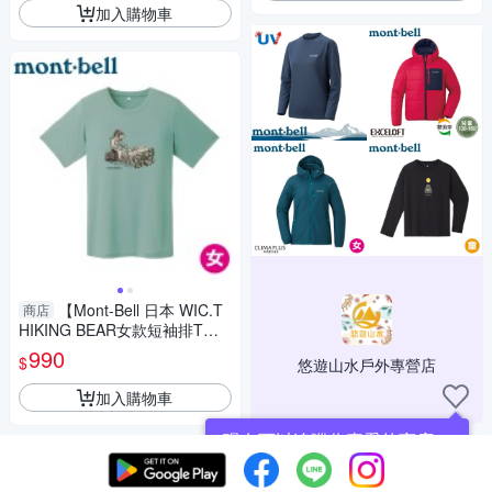
加入購物車
【Mont-Bell 日本 WIC.T
商店
HIKING BEAR女款短袖排T
《淺藍》】1114853/排汗/短袖/
990
$
悠遊山水戶外專營店
女款
加入購物車
現在可以追蹤你喜愛的商店！