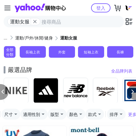
Yahoo購物中心
登入
運動女服
運動/戶外/休閒/健身
運動女服
全部
長袖上衣
外套
短袖上衣
長褲
分類
嚴選品牌
全品牌列表
尺寸
適用性別
版型
顏色
款式
排序
更