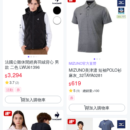
法國公雞休閒經典羽絨背心 男
MIZUNO官方直營
款 二色 LWU61396
MIZUNO美津濃 短袖POLO衫
3,294
麻灰_32TAYA0281
$
619
3.7
(
2
)
$
活動
券
5
(
9
)
總銷量>100
券
加入購物車
加入購物車