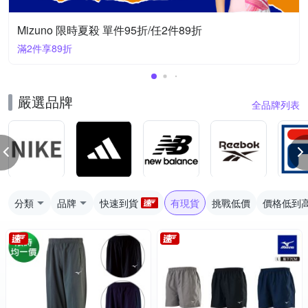
Mizuno 限時夏殺 單件95折/任2件89折
滿2件享89折
嚴選品牌
全品牌列表
分類
品牌
快速到貨
有現貨
挑戰低價
價格低到