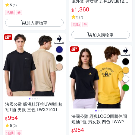
風外套 男女款 五色LWQ61264
5
(
1
)
&62264
1,360
$
活動
券
5
(
7
)
加入購物車
活動
券
加入購物車
法國公雞 吸濕排汗抗UV機能短
袖T恤 男款 三色 LWX21001
954
法國公雞 經典LOGO圖騰休閒
$
短袖T恤 男女款 四色 LWW230
5
(
2
)
01
954
$
活動
券