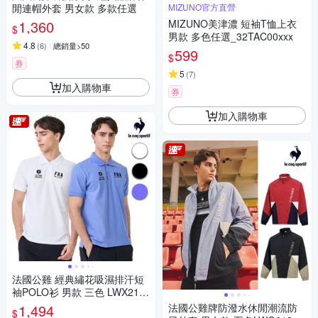
閒連帽外套 男女款 多款任選
MIZUNO官方直營
1,360
MIZUNO美津濃 短袖T恤上衣
$
男款 多色任選_32TAC00xxx
4.8
(
6
)
總銷量>50
599
$
券
5
(
7
)
加入購物車
券
加入購物車
法國公雞 經典繡花吸濕排汗短
袖POLO衫 男款 三色 LWX210
41
1,494
法國公雞牌防潑水休閒潮流防
$