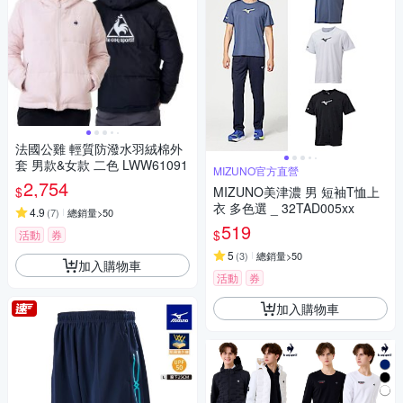
法國公雞 輕質防潑水羽絨棉外
套 男款&女款 二色 LWW61091
MIZUNO官方直營
2,754
$
MIZUNO美津濃 男 短袖T恤上
衣 多色選 _ 32TAD005xx
4.9
(
7
)
總銷量>50
519
$
活動
券
5
(
3
)
總銷量>50
加入購物車
活動
券
加入購物車