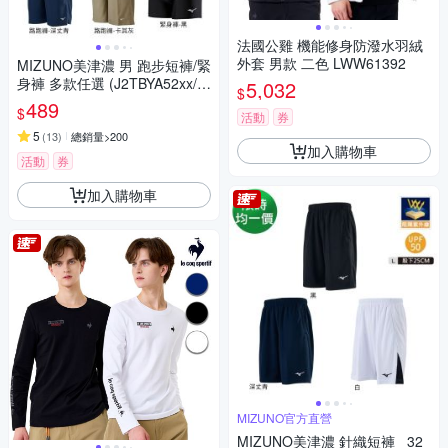
法國公雞 機能修身防潑水羽絨
外套 男款 二色 LWW61392
MIZUNO美津濃 男 跑步短褲/緊
身褲 多款任選 (J2TBYA52xx/U
5,032
$
2TBBG1509)
489
$
活動
券
5
(
13
)
總銷量>200
加入購物車
活動
券
加入購物車
MIZUNO官方直營
MIZUNO美津濃 針織短褲 _32