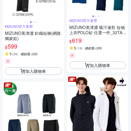
MIZUNO官方直營
MIZUNO官方直營
MIZUNO美津濃 吸汗速乾 短袖
上衣POLO衫 任選一件_32TAY
MIZUNO美津濃 針織短褲(網路
A01/02
獨家款)
619
$
599
$
5
(
14
)
總銷量>200
5
(
34
)
總銷量>200
券
券
加入購物車
加入購物車