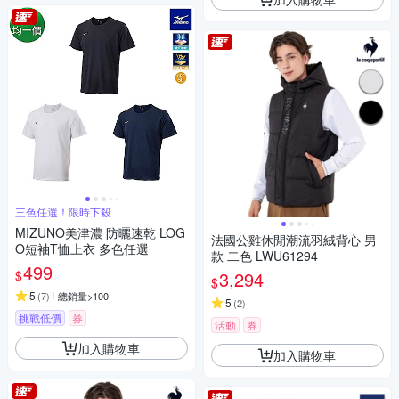
三色任選！限時下殺
MIZUNO美津濃 防曬速乾 LOG
法國公雞休閒潮流羽絨背心 男
O短袖T恤上衣 多色任選
款 二色 LWU61294
499
$
3,294
$
5
(
7
)
總銷量>100
5
(
2
)
挑戰低價
券
活動
券
加入購物車
加入購物車