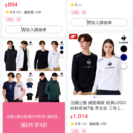
894
$
5
(
1
)
4.9
(
23
)
總銷量>100
活動
券
活動
券
加入購物車
加入購物車
法國公雞 網路獨家 經典LOGO
純棉長袖T恤 男女款 三色 LWW
23911
1,014
$
法國公雞全館滿2件再9折 滿額雙重送
滿2件享9折
4.9
(
13
)
總銷量>100
活動
券