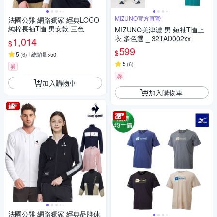
MIZUNO官方直營
法國公雞 網路獨家 經典LOGO
純棉長袖T恤 男女款 三色
MIZUNO美津濃 男 短袖T恤上
衣 多色選 _ 32TAD002xx
1,014
$
599
$
5
(
6
)
總銷量>50
5
(
6
)
券
券
加入購物車
加入購物車
法國公雞 網路獨家 經典品牌休