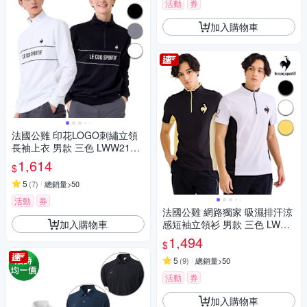
活動
券
加入購物車
法國公雞 印花LOGO刺繡立領
長袖上衣 男款 三色 LWW2104
4
1,614
$
5
(
7
)
總銷量>50
活動
券
法國公雞 網路獨家 吸濕排汗涼
加入購物車
感短袖立領衫 男款 三色 LWV2
1944
1,494
$
5
(
9
)
總銷量>50
活動
券
加入購物車