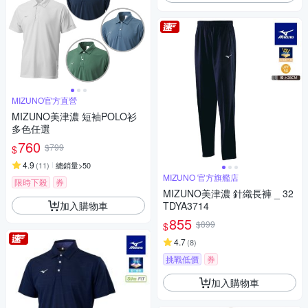
MIZUNO官方直營
MIZUNO美津濃 短袖POLO衫
多色任選
760
$799
$
4.9
(
11
)
總銷量>50
MIZUNO 官方旗艦店
限時下殺
券
MIZUNO美津濃 針織長褲 _ 32
加入購物車
TDYA3714
855
$899
$
4.7
(
8
)
挑戰低價
券
加入購物車