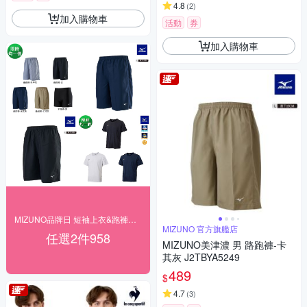
4.8
(
2
)
加入購物車
活動
券
加入購物車
MIZUNO品牌日 短袖上衣&跑褲任2件958
MIZUNO 官方旗艦店
任選2件958
MIZUNO美津濃 男 路跑褲-卡
其灰 J2TBYA5249
489
$
4.7
(
3
)