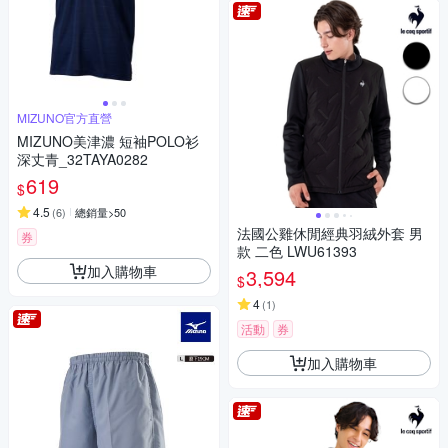
MIZUNO官方直營
MIZUNO美津濃 短袖POLO衫
深丈青_32TAYA0282
619
$
4.5
(
6
)
總銷量>50
法國公雞休閒經典羽絨外套 男
券
款 二色 LWU61393
加入購物車
3,594
$
4
(
1
)
活動
券
加入購物車