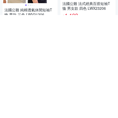
法國公雞 法式經典百搭短袖T
恤 男女款 四色 LWX23206
法國公雞 純棉透氣休閒短袖T
1,192
恤 男款 三色 LWV21306
$
1,014
$
5
(
1
)
4.8
(
4
)
活動
券
活動
券
加入購物車
加入購物車
法國公雞可拆帽保暖羽絨外套
男女款 二色 LWS61330&LWS6
法國公雞 網路獨家 休閒經典連