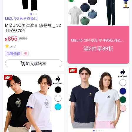
MIZUNO 官方旗艦店
MIZUNO美津濃 針織長褲 _ 32
TDYA3709
855
$899
$
Mizuno 限時夏殺 單件95折/任2件89折
5
(
3
)
滿2件享89折
挑戰低價
券
加入購物車