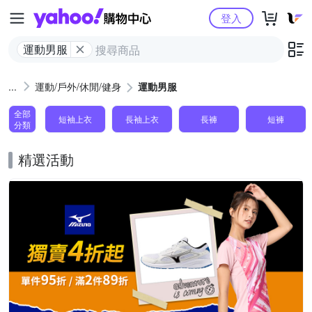
Yahoo購物中心
登入
運動男服
運動/戶外/休閒/健身
運動男服
全部
短袖上衣
長袖上衣
長褲
短褲
分類
精選活動