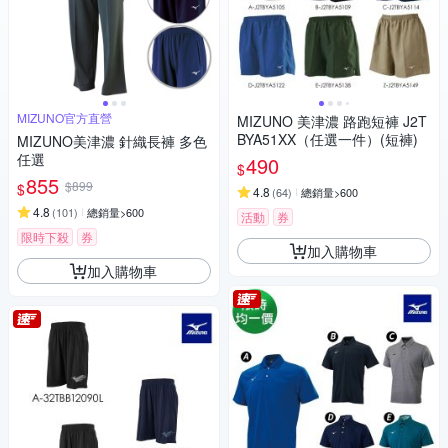
MIZUNO官方直營
MIZUNO 美津濃 路跑短褲 J2T
BYA51XX（任選一件）(短褲)
MIZUNO美津濃 針織長褲 多色
任選
490
$
855
$899
$
4.8
(
64
)
總銷量>600
4.8
(
101
)
總銷量>600
活動
券
限時下殺
券
加入購物車
加入購物車