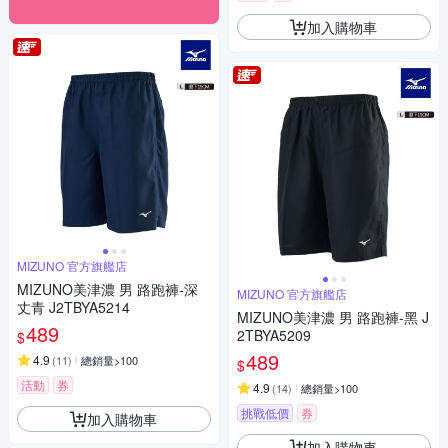
加入購物車
MIZUNO 官方旗艦店
MIZUNO美津濃 男 路跑褲-深
MIZUNO 官方旗艦店
丈青 J2TBYA5214
MIZUNO美津濃 男 路跑褲-黑 J
489
2TBYA5209
$
489
4.9
(
11
)
總銷量>100
$
活動
券
4.9
(
14
)
總銷量>100
挑戰低價
券
加入購物車
加入購物車