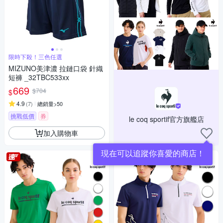
限時下殺！三色任選
MIZUNO美津濃 拉鏈口袋 針織
短褲 _32TBC533xx
669
$704
$
4.9
(
7
)
總銷量>50
挑戰低價
券
le coq sportif官方旗艦店
加入購物車
現在可以追蹤你喜愛的商店！