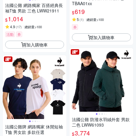
TBAA01xx
法國公雞 網路獨家 百搭經典長
619
袖T恤 男款 三色 LWW21911
$
1,014
$
5
(
1
)
總銷量>100
4.9
(
17
)
總銷量>100
券
活動
券
加入購物車
加入購物車
法國公雞 防潑水羽絨外套 男款
二色 LWW61093
法國公雞牌 網路獨家 休閒短袖
3,774
T恤 男女款 多款任選
$