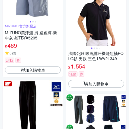
MIZUNO 官方旗艦店
MIZUNO美津濃 男 路跑褲-新
中灰 J2TBYA5205
489
$
5
法國公雞 吸濕排汗機能短袖PO
(
2
)
LO衫 男款 三色 LWV21349
活動
券
1,554
$
加入購物車
活動
券
加入購物車