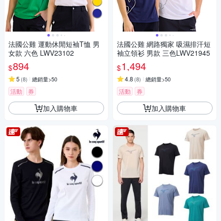
法國公雞 運動休閒短袖T恤 男
法國公雞 網路獨家 吸濕排汗短
女款 六色 LWV23102
袖立領衫 男款 三色LWV21945
894
1,494
$
$
5
4.8
(
8
)
總銷量>50
(
8
)
總銷量>50
活動
券
活動
券
加入購物車
加入購物車