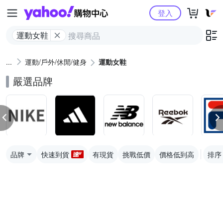
Yahoo購物中心
登入
運動女鞋
運動/戶外/休閒/健身
運動女鞋
嚴選品牌
品牌
快速到貨
有現貨
挑戰低價
價格低到高
排序