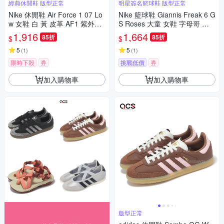
經典休閒鞋 版型正常
明星簽名籃球鞋 版型正常
Nike 休閒鞋 Air Force 1 07 Lo
Nike 籃球鞋 Giannis Freak 6 G
w 女鞋 白 黃 皮革 AF1 紫外線
S Roses 大童 女鞋 字母哥 玫
變色 經典
瑰 米白 刺繡 HM4216-100
1,916
1,664
85折
85折
$
$
5
5
(
1
)
(
1
)
限時下殺
券
挑戰低價
券
加入購物車
加入購物車
版型正常