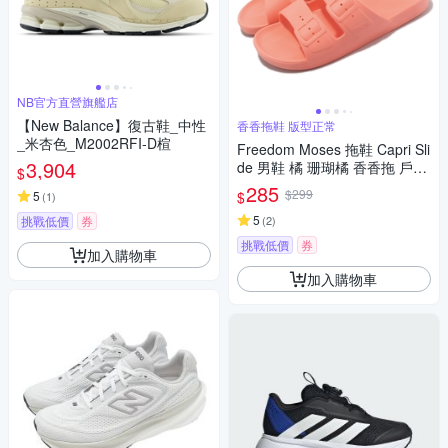
NB官方直營旗艦店
【New Balance】復古鞋_中性
香香拖鞋 版型正常
_米杏色_M2002RFI-D楦
Freedom Moses 拖鞋 Capri Sli
3,904
de 男鞋 橘 珊瑚橘 香香拖 戶外
$
FMCAP
285
$299
$
5
(
1
)
5
挑戰低價
券
(
2
)
挑戰低價
券
加入購物車
加入購物車