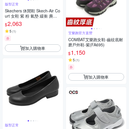
版型正常
Skechers 休閒鞋 Skech-Air Co
urt 女鞋 紫 粉 氣墊 緩衝 麂皮
板鞋 150076BUMT
2,063
$
5
(
1
)
艾樂跑官方直營
券
COMBAT艾樂跑女鞋-齒紋底耐
磨戶外鞋-紫(FA695)
加入購物車
1,150
$
5
(
1
)
券
加入購物車
版型正常