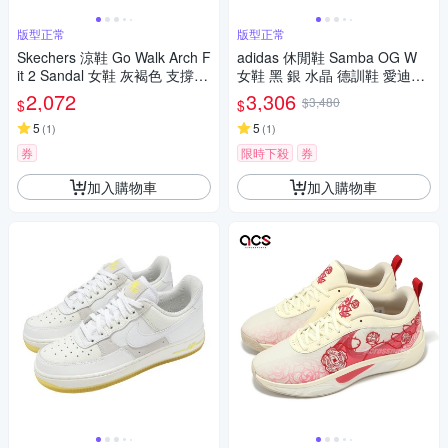
版型正常
版型正常
Skechers 涼鞋 Go Walk Arch F
adidas 休閒鞋 Samba OG W
it 2 Sandal 女鞋 灰褐色 支撐
女鞋 黑 銀 水晶 德訓鞋 愛迪達
緩衝 健走涼鞋 140876TPE
IH9052
2,072
3,306
$3,480
$
$
5
5
(
1
)
(
1
)
券
限時下殺
券
加入購物車
加入購物車