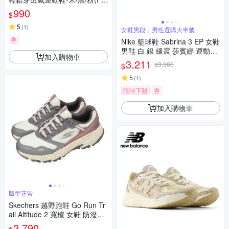
640)
990
$
5
(
1
)
女鞋男段，男性選購大半號
券
Nike 籃球鞋 Sabrina 3 EP 女鞋
男鞋 白 銀 緩震 莎賓娜 運動鞋
加入購物車
HF2882-101
3,211
$3,380
$
5
(
1
)
限時下殺
券
加入購物車
版型正常
Skechers 越野跑鞋 Go Run Tr
ail Altitude 2 寬楦 女鞋 防潑水
129525WNAT
2,790