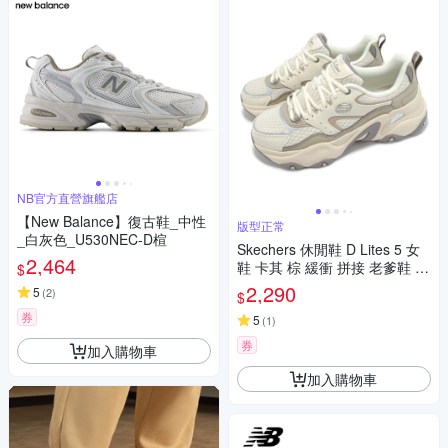
NB官方直營旗艦店
【New Balance】復古鞋_中性
版型正常
_白灰色_U530NEC-D楦
Skechers 休閒鞋 D Lites 5 女
2,464
鞋 卡其 棕 緩衝 拼接 老爹鞋 15
$
0521STOL
2,290
5
(
2
)
$
券
5
(
1
)
券
加入購物車
加入購物車