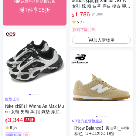
adidas 休閒鞋 Samba OG W
NIKEx聯合品牌 結帳95折
女鞋 棕 粉 皮革 麂皮 復古 膠底
滿1件享95折
德訓鞋 愛迪達 JS4092
1,786
$1,880
$
5
(
1
)
限時下殺
券
加入購物車
版型正常
Nike 休閒鞋 Wmns Air Max Mu
se 女鞋 男鞋 黑 銀 氣墊 厚底
增高 FV1920-001
3,344
85折
$
NB官方直營旗艦店
5
【New Balance】復古鞋_中性
(
2
)
_棕色_URC42DC-D楦
挑戰低價
券