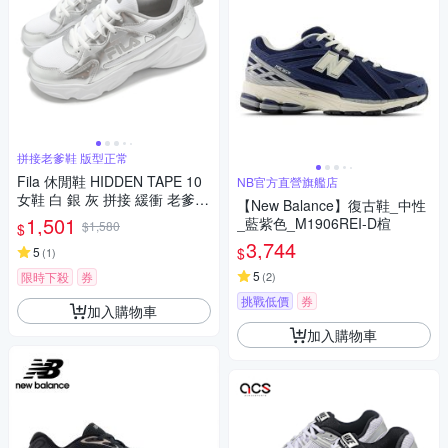
拼接老爹鞋 版型正常
Fila 休閒鞋 HIDDEN TAPE 10
NB官方直營旗艦店
女鞋 白 銀 灰 拼接 緩衝 老爹鞋
【New Balance】復古鞋_中性
斐樂 5C329Z884
1,501
_藍紫色_M1906REI-D楦
$1,580
$
3,744
$
5
(
1
)
5
限時下殺
券
(
2
)
挑戰低價
券
加入購物車
加入購物車