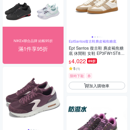
NIKEx聯合品牌 結帳95折
EptSantos復古鞋麂皮褐焦糖底
滿1件享95折
Ept Santos 復古鞋 麂皮褐焦糖
底 休閒鞋 女鞋 EP3FW1ST808
02
4,022
89折
$
5
(
1
)
限時下殺
券
加入購物車