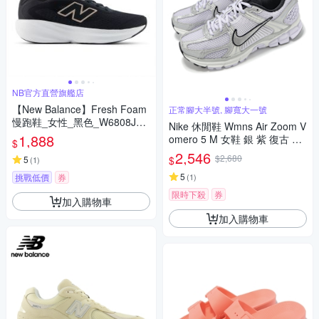
NB官方直營旗艦店
【New Balance】Fresh Foam
正常腳大半號, 腳寬大一號
慢跑鞋_女性_黑色_W6808J7-
Nike 休閒鞋 Wmns Air Zoom V
D楦
1,888
omero 5 M 女鞋 銀 紫 復古 緩
$
震 運動鞋 IB7253-500
2,546
$2,680
$
5
(
1
)
5
挑戰低價
券
(
1
)
限時下殺
券
加入購物車
加入購物車