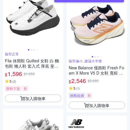
版型正常
Fila 休閒鞋 Quilted 女鞋 白 麵
版型偏小, 建議大半號
包鞋 懶人鞋 套入式 厚底 斐樂
New Balance 慢跑鞋 Fresh Fo
5C346A110
1,596
am X More V5 D 女鞋 寬楦 粉
$1,680
$
橘 厚底 運動鞋 NB WMORLT5-
2,546
$2,680
$
5
(
2
)
D
5
限時下殺
券
(
1
)
挑戰低價
券
加入購物車
加入購物車