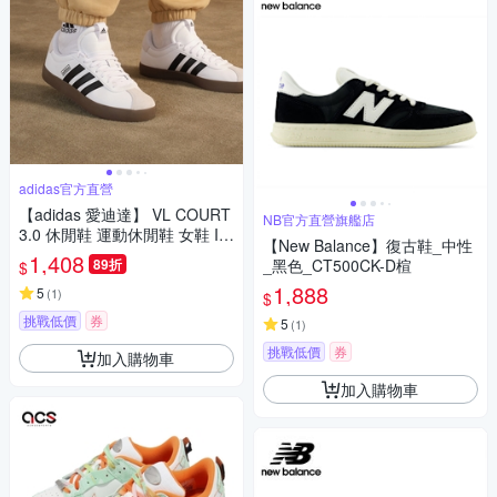
adidas官方直營
【adidas 愛迪達】 VL COURT
NB官方直營旗艦店
3.0 休閒鞋 運動休閒鞋 女鞋 ID
【New Balance】復古鞋_中性
8797
1,408
89折
_黑色_CT500CK-D楦
$
1,888
5
(
1
)
$
挑戰低價
券
5
(
1
)
挑戰低價
券
加入購物車
加入購物車