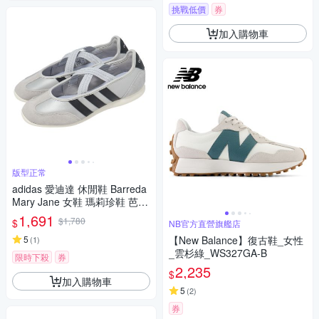
挑戰低價
券
加入購物車
版型正常
adidas 愛迪達 休閒鞋 Barreda
Mary Jane 女鞋 瑪莉珍鞋 芭蕾
風 銀 薄底 HP3520
1,691
$1,780
$
NB官方直營旗艦店
5
【New Balance】復古鞋_女性
(
1
)
_雲杉綠_WS327GA-B
限時下殺
券
2,235
$
加入購物車
5
(
2
)
券