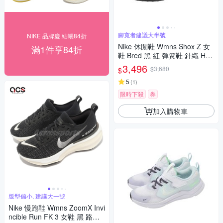
腳寬者建議大半號
NIKE 品牌慶 結帳84折
Nike 休閒鞋 Wmns Shox Z 女
滿1件享84折
鞋 Bred 黑 紅 彈簧鞋 針織 HQ
7540-002
3,496
$3,680
$
5
(
1
)
限時下殺
券
加入購物車
版型偏小, 建議大一號
Nike 慢跑鞋 Wmns ZoomX Invi
ncible Run FK 3 女鞋 黑 路跑