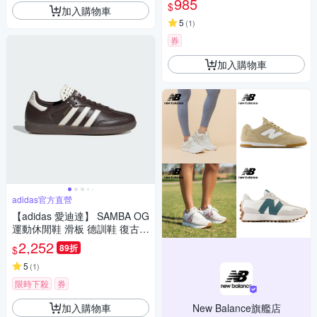
985
$
加入購物車
5
(
1
)
券
加入購物車
adidas官方直營
【adidas 愛迪達】 SAMBA OG
運動休閒鞋 滑板 德訓鞋 復古
女鞋 - Originals IH3982
2,252
89折
$
5
(
1
)
限時下殺
券
加入購物車
New Balance旗艦店