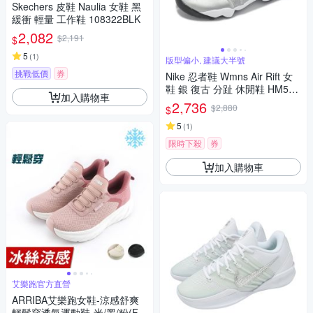
Skechers 皮鞋 Naulia 女鞋 黑
緩衝 輕量 工作鞋 108322BLK
2,082
$2,191
$
5
(
1
)
版型偏小, 建議大半號
挑戰低價
券
Nike 忍者鞋 Wmns Air Rift 女
鞋 銀 復古 分趾 休閒鞋 HM573
加入購物車
7-003
2,736
$2,880
$
5
(
1
)
限時下殺
券
加入購物車
艾樂跑官方直營
ARRIBA艾樂跑女鞋-涼感舒爽
輕鬆穿透氣運動鞋-米/黑/粉(FA