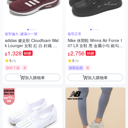
版型偏大, 建議小一號
版型正常
adidas 健走鞋 Cloudfoam Wal
Nike 休閒鞋 Wmns Air Force 1
k Lounger 女鞋 紅 白 針織 套
07 LX 女鞋 黑 金屬小勾 銀勾 A
入式 緩衝 休閒 愛迪達 ID4059
F1 HQ1180-001
1,328
2,756
85折
85折
$
$
5
5
(
1
)
(
1
)
限時下殺
券
挑戰低價
券
加入購物車
加入購物車