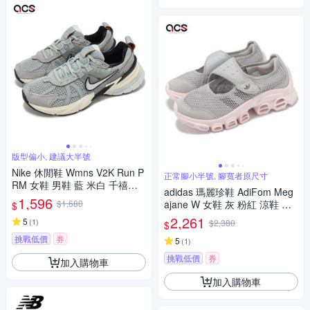
版型偏小, 建議大半號
Nike 休閒鞋 Wmns V2K Run P
正常腳小半號, 腳寬者原尺寸
RM 女鞋 男鞋 藍 米白 千禧跑
adidas 瑪麗珍鞋 AdiFom Meg
鞋 情侶鞋 FN6703-003
1,596
$1,680
ajane W 女鞋 灰 粉紅 涼鞋 厚
$
底 休閒鞋 愛迪達 JP8116
2,261
5
(
1
)
$2,380
$
挑戰低價
券
5
(
1
)
挑戰低價
券
加入購物車
加入購物車