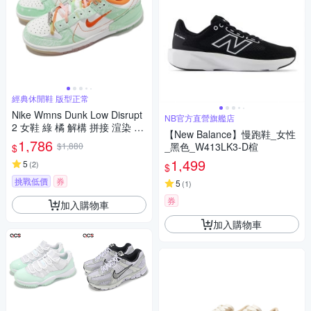
經典休閒鞋 版型正常
Nike Wmns Dunk Low Disrupt
NB官方直營旗艦店
2 女鞋 綠 橘 解構 拼接 渲染 帆
【New Balance】慢跑鞋_女性
布 休閒鞋 FJ7745-181
1,786
$1,880
_黑色_W413LK3-D楦
$
1,499
5
(
2
)
$
挑戰低價
券
5
(
1
)
券
加入購物車
加入購物車