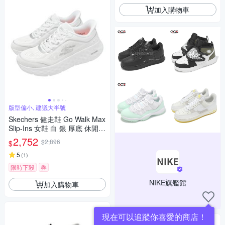
加入購物車
版型偏小, 建議大半號
Skechers 健走鞋 Go Walk Max
Slip-Ins 女鞋 白 銀 厚底 休閒鞋
126031WSL
2,752
$2,896
$
5
(
1
)
限時下殺
券
NIKE旗艦館
加入購物車
現在可以追蹤你喜愛的商店！