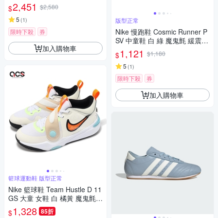
運動鞋 DR2660-001
2,451
$2,580
$
5
(
1
)
版型正常
Nike 慢跑鞋 Cosmic Runner P
限時下殺
券
SV 中童鞋 白 綠 魔鬼氈 緩震
加入購物車
運動鞋 IM6705-111
1,121
$1,180
$
5
(
1
)
限時下殺
券
加入購物車
籃球運動鞋 版型正常
Nike 籃球鞋 Team Hustle D 11
GS 大童 女鞋 白 橘黃 魔鬼氈 H
F5735-181
1,328
85折
$