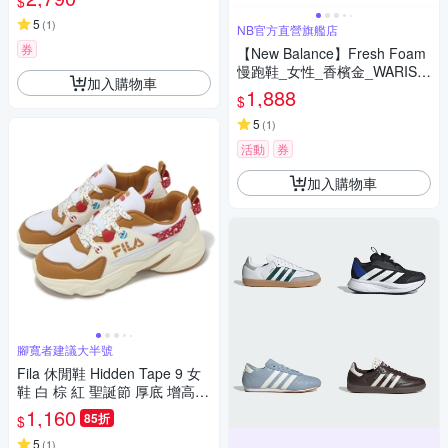
$
5
(
1
)
NB官方直營旗艦店
券
【New Balance】Fresh Foam
慢跑鞋_女性_香檳金_WARIST
加入購物車
G4-D楦
1,888
$
5
(
1
)
活動
券
加入購物車
腳寬者建議大半號
Fila 休閒鞋 Hidden Tape 9 女
鞋 白 棕 紅 聖誕節 厚底 增高
老爹鞋 斐樂 5J929Y726
1,160
85折
$
5
(
1
)