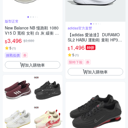
版型正常
New Balance NB 慢跑鞋 1080
adidas官方直營
V15 D 寬楦 女鞋 白 灰 緩衝 回
【adidas 愛迪達】 DURAMO
彈 運動鞋 W10809DL-D
3,496
SL2 HABU 運動鞋 童鞋 HP359
$3,680
$
6
1,496
89折
$
5
(
1
)
5
挑戰低價
券
(
1
)
限時下殺
券
加入購物車
加入購物車