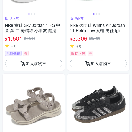
版型正常
版型正常
Nike 童鞋 Sky Jordan 1 PS 中
Nike 休閒鞋 Wmns Air Jordan
童 黑 白 橄欖綠 小朋友 魔鬼氈
11 Retro Low 女鞋 男鞋 Igloo
喬丹 BQ7197-092
蒂芬妮綠 AH7860-103
1,501
3,306
$1,580
$3,480
$
$
5
5
(
1
)
(
1
)
挑戰低價
券
限時下殺
券
加入購物車
加入購物車