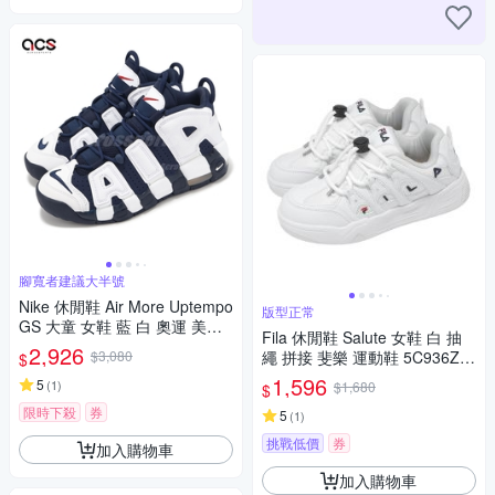
腳寬者建議大半號
Nike 休閒鞋 Air More Uptempo
版型正常
GS 大童 女鞋 藍 白 奧運 美國
Fila 休閒鞋 Salute 女鞋 白 抽
隊 氣墊 FV5371-100
2,926
$3,080
繩 拼接 斐樂 運動鞋 5C936Z1
$
10
1,596
5
(
1
)
$1,680
$
限時下殺
券
5
(
1
)
挑戰低價
券
加入購物車
加入購物車