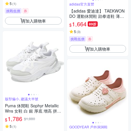
5
(
1
)
adidas官方直營
【adidas 愛迪達】 TAEKWON
挑戰低價
券
DO 運動休閒鞋 跆拳道鞋 薄底
加入購物車
鞋 女鞋 - Originals JS3317
1,664
89折
$
5
(
3
)
挑戰低價
券
加入購物車
版型偏小, 建議大半號
Puma 休閒鞋 Sophyr Metallic
Wns 女鞋 白 銀 厚底 增高 拼接
緩衝 老爹鞋 39883101
1,786
$1,880
$
5
(
1
)
GOODYEAR 戶外洞洞鞋