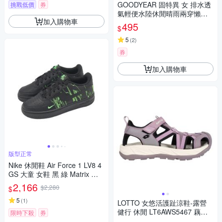
GOODYEAR 固特異 女 排水透
挑戰低價
券
氣輕便水陸休閒晴雨兩穿懶人
加入購物車
洞洞鞋 熱帶元素系列 台灣製造
495
$
奶茶粉 52721
5
(
2
)
券
加入購物車
版型正常
Nike 休閒鞋 Air Force 1 LV8 4
GS 大童 女鞋 黑 綠 Matrix 駭
客任務 HV4763-001
2,166
$2,280
$
5
(
1
)
LOTTO 女悠活護趾涼鞋-露營
健行 休閒 LT6AWS5467 藕紫
限時下殺
券
黑