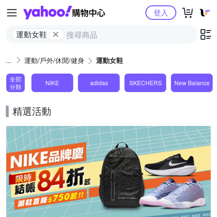
Yahoo購物中心
登入
運動女鞋
運動/戶外/休閒/健身
運動女鞋
全部
NIKE
adidas
SKECHERS
New Balance
分類
精選活動