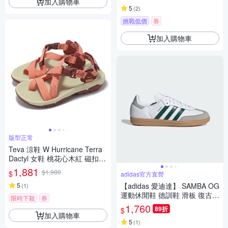
加入購物車
5
(
2
)
挑戰低價
券
加入購物車
版型正常
Teva 涼鞋 W Hurricane Terra
Dactyl 女鞋 桃花心木紅 磁扣
鉤環 支撐 涼拖鞋 1169431MA
1,881
$1,980
$
adidas官方直營
H
5
【adidas 愛迪達】 SAMBA OG
(
1
)
運動休閒鞋 德訓鞋 滑板 復古
限時下殺
券
女鞋 - Originals JI2724
1,760
89折
$
加入購物車
5
(
1
)