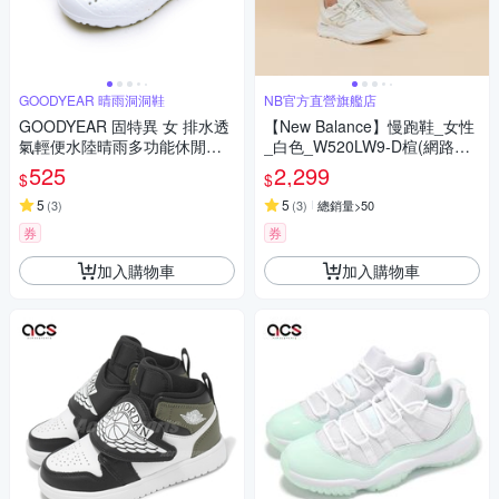
GOODYEAR 晴雨洞洞鞋
NB官方直營旗艦店
GOODYEAR 固特異 女 排水透
【New Balance】慢跑鞋_女性
氣輕便水陸晴雨多功能休閒洞
_白色_W520LW9-D楦(網路獨
洞鞋 白 33329
家款)
525
2,299
$
$
5
5
(
3
)
(
3
)
總銷量>50
券
券
加入購物車
加入購物車