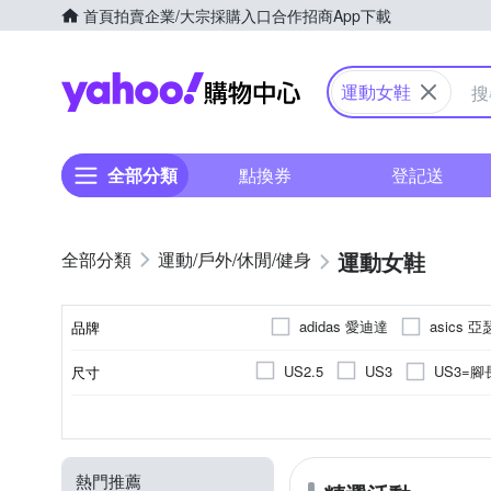
首頁
拍賣
企業/大宗採購入口
合作招商
App下載
Yahoo購物中心
運動女鞋
全部分類
點換券
登記送
運動女鞋
運動/戶外/休閒/健身
adidas 愛迪達
asics 
品牌
Combat 威滅
CHACO
US3=腳
US2.5
US3
尺寸
品牌名稱
havaianas 哈瓦仕
Jorda
US5=腳長24cm
US5 / 22
10cm以下
休閒鞋
依吊牌標示
女
依吊牌標示
男
慢跑鞋
女童
網布
布面
運動
男
針
網
10cm
10.
尺寸(腳長)
顏色
款式
鞋面材質
適用性別
內裡材質
MOONSTAR 月星
NIKE
US6.5=腳長25cm
US6.5 /
休閒涼鞋
合成橡膠/樹膠
休閒拖鞋
橡膠
15.5cm
16cm
16.5c
SAUC
ROYAL Elastics
熱門推薦
US8=腳長26.5cm
US8
學步鞋
滑板鞋
雨鞋
21.5cm
22cm
22.5c