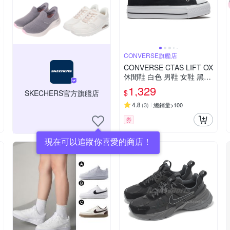
CONVERSE旗艦店
CONVERSE CTAS LIFT OX
休閒鞋 白色 男鞋 女鞋 黑
色-560250C
1,329
$
SKECHERS官方旗艦店
4.8
(
3
)
總銷量>100
券
現在可以追蹤你喜愛的商店！