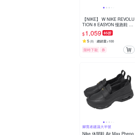
【NIKE】 W NIKE REVOLU
TION 8 EASYON 慢跑鞋 運
動鞋 女 - HQ2415001
1,059
85折
$
5
(
8
)
總銷量>100
限時下殺
券
腳寬者建議大半號
Nike 休閒鞋 Air Max Pheno