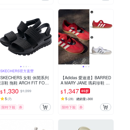
SKECHERS官方直營
SKECHERS 女鞋 休閒系列
【Adidas 愛迪達】BARRED
涼鞋 拖鞋 ARCH FIT FOOT
A MARY JANE 瑪莉珍鞋 芭
STEPS - 111461BBK
蕾風 休閒鞋 運動鞋 女 A-H
1,330
1,347
$1,399
85折
$
$
Q7398 B-HQ7400
5
5
(
7
)
(
28
)
總銷量>300
限時下殺
券
限時下殺
券