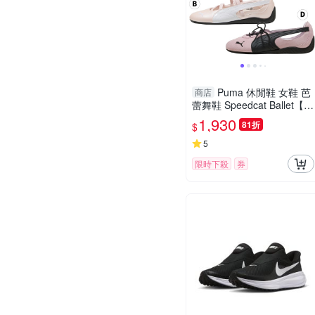
Puma 休閒鞋 女鞋 芭
商店
蕾舞鞋 Speedcat Ballet【運
動世界】40128708/401581
1,930
81折
$
03/40614401/40834001
5
限時下殺
券