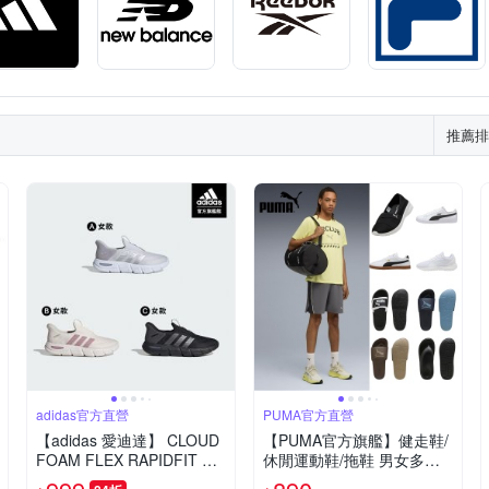
推薦排
adidas官方直營
PUMA官方直營
【adidas 愛迪達】 CLOUD
【PUMA官方旗艦】健走鞋/
FOAM FLEX RAPIDFIT 運
休閒運動鞋/拖鞋 男女多款
動鞋 男鞋/女鞋 (多款任選)
任選