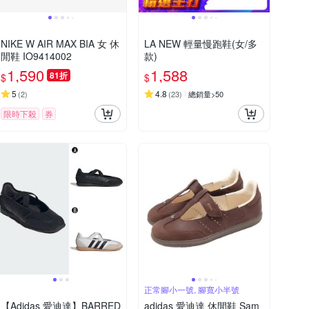
NIKE W AIR MAX BIA 女 休
LA NEW 輕量慢跑鞋(女/多
閒鞋 IO9414002
款)
1,590
1,588
81折
$
$
5
4.8
(
2
)
(
23
)
總銷量>50
限時下殺
券
正常腳小一號, 腳寬小半號
【Adidas 愛迪達】BARRED
adidas 愛迪達 休閒鞋 Sam