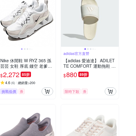
adidas官方直營
Nike 休閒鞋 W RYZ 365 孫
【adidas 愛迪達】 ADILET
芸芸 女鞋 厚底 鏤空 老爹鞋
TE COMFORT 運動拖鞋 女
網美穿搭 球鞋 白 BQ41531
鞋 JS3620
2,272
880
85折
89折
$
$
00
4.6
(
6
)
總銷量>200
挑戰低價
券
限時下殺
券