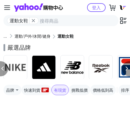
Yahoo購物中心
登入
運動女鞋
運動/戶外/休閒/健身
運動女鞋
嚴選品牌
品牌
快速到貨
有現貨
挑戰低價
價格低到高
排序