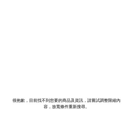
很抱歉，目前找不到您要的商品及資訊，請嘗試調整限縮內
容，放寬條件重新搜尋。