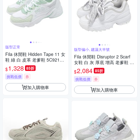
版型正常
版型偏小, 建議大半號
Fila 休閒鞋 Hidden Tape 11 女
Fila 休閒鞋 Disruptor 2 Scarf
鞋 綠 白 皮革 老爹鞋 5C921Z1
女鞋 白 灰 厚底 增高 老爹鞋 5
61
1,328
C124A100
85折
$
2,084
85折
$
挑戰低價
券
挑戰低價
券
加入購物車
加入購物車