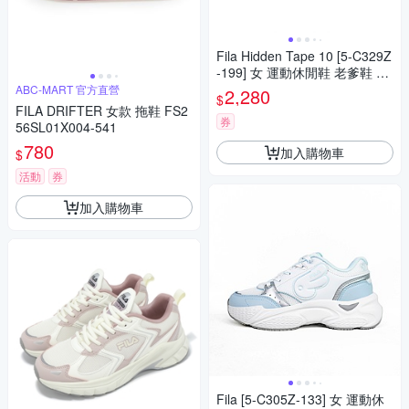
Fila Hidden Tape 10 [5-C329Z
-199] 女 運動休閒鞋 老爹鞋 復
古鞋 舒適 白 藍紫
ABC-MART 官方直營
2,280
$
FILA DRIFTER 女款 拖鞋 FS2
券
56SL01X004-541
780
加入購物車
$
活動
券
加入購物車
Fila [5-C305Z-133] 女 運動休