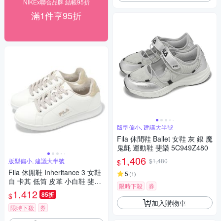
NIKEx聯合品牌 結帳95折
滿1件享95折
版型偏小, 建議大半號
Fila 休閒鞋 Ballet 女鞋 灰 銀 魔
鬼氈 運動鞋 斐樂 5C949Z480
1,406
版型偏小, 建議大半號
$1,480
$
Fila 休閒鞋 Inheritance 3 女鞋
5
(
1
)
白 卡其 低筒 皮革 小白鞋 斐樂
限時下殺
券
5C923Z177
1,412
85折
$
加入購物車
限時下殺
券