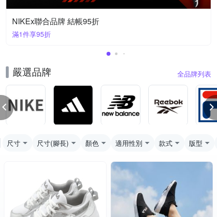
NIKEx聯合品牌 結帳95折
滿1件享95折
嚴選品牌
全品牌列表
尺寸
尺寸(腳長)
顏色
適用性別
款式
版型