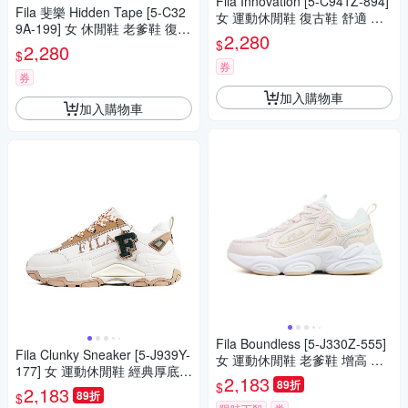
Fila Innovation [5-C941Z-894]
Fila 斐樂 Hidden Tape [5-C32
女 運動休閒鞋 復古鞋 舒適 穿
9A-199] 女 休閒鞋 老爹鞋 復古
搭 銀 藕粉
2,280
$
厚底 流行 白 紫
2,280
$
券
券
加入購物車
加入購物車
Fila Boundless [5-J330Z-555]
Fila Clunky Sneaker [5-J939Y-
女 運動休閒鞋 老爹鞋 增高 修
177] 女 運動休閒鞋 經典厚底
飾 舒適 粉紅
2,183
89折
$
老爹鞋 米棕
2,183
89折
$