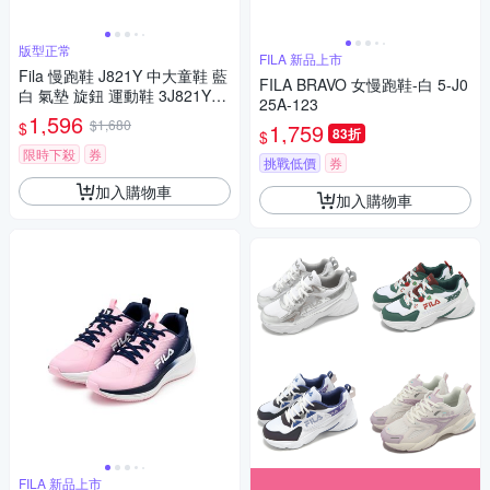
版型正常
FILA 新品上市
Fila 慢跑鞋 J821Y 中大童鞋 藍
FILA BRAVO 女慢跑鞋-白 5-J0
白 氣墊 旋鈕 運動鞋 3J821Y33
25A-123
1
1,596
$1,680
$
1,759
83折
$
限時下殺
券
挑戰低價
券
加入購物車
加入購物車
FILA 新品上市