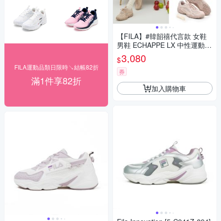
【FILA】#韓韶禧代言款 女鞋
男鞋 ECHAPPE LX 中性運動
鞋-粉 (4-C609A-661)
3,080
$
FILA運動品類日限時↘結帳82折
券
滿1件享82折
加入購物車