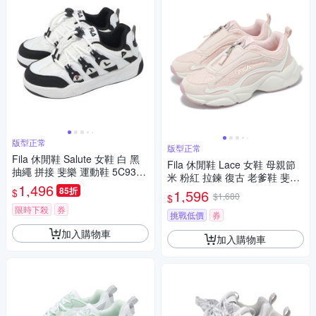
版型正常
版型正常
Fila 休閒鞋 Salute 女鞋 白 黑
Fila 休閒鞋 Lace 女鞋 母親節
抽繩 拼接 斐樂 運動鞋 5C936Z
米 粉紅 拉鍊 復古 老爹鞋 斐樂
101
1,496
5C307Z551
85折
$
1,596
$1,680
$
限時下殺
券
挑戰低價
券
加入購物車
加入購物車