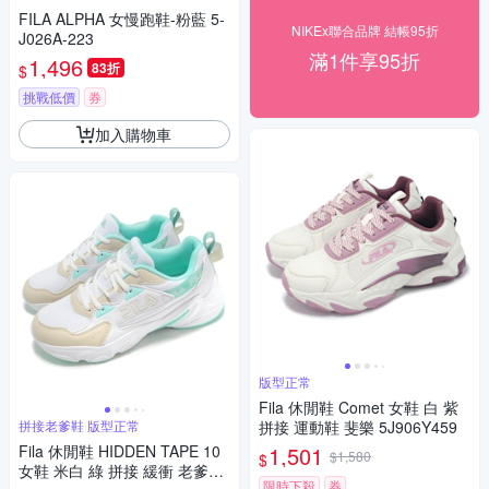
FILA ALPHA 女慢跑鞋-粉藍 5-
NIKEx聯合品牌 結帳95折
J026A-223
滿1件享95折
1,496
83折
$
挑戰低價
券
加入購物車
版型正常
Fila 休閒鞋 Comet 女鞋 白 紫
拼接老爹鞋 版型正常
拼接 運動鞋 斐樂 5J906Y459
Fila 休閒鞋 HIDDEN TAPE 10
1,501
$1,580
$
女鞋 米白 綠 拼接 緩衝 老爹鞋
限時下殺
券