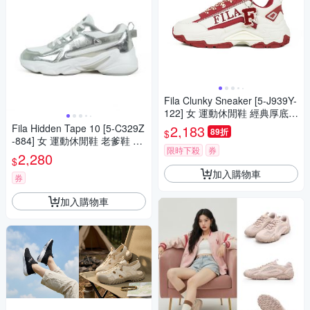
Fila Clunky Sneaker [5-J939Y-
122] 女 運動休閒鞋 經典厚底
老爹鞋 米白 紅
Fila Hidden Tape 10 [5-C329Z
2,183
89折
$
-884] 女 運動休閒鞋 老爹鞋 復
限時下殺
券
古鞋 舒適 白銀
2,280
$
加入購物車
券
加入購物車