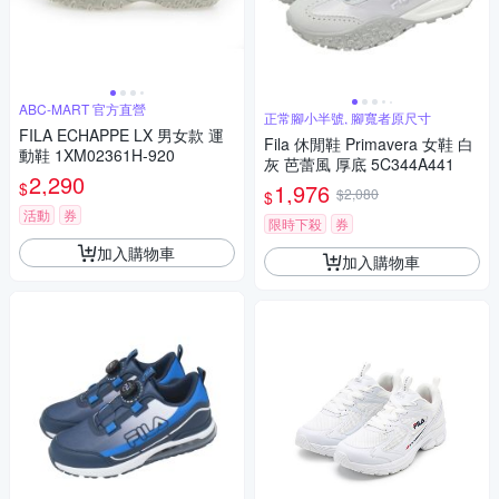
ABC-MART 官方直營
正常腳小半號, 腳寬者原尺寸
FILA ECHAPPE LX 男女款 運
Fila 休閒鞋 Primavera 女鞋 白
動鞋 1XM02361H-920
灰 芭蕾風 厚底 5C344A441
2,290
$
1,976
$2,080
$
活動
券
限時下殺
券
加入購物車
加入購物車