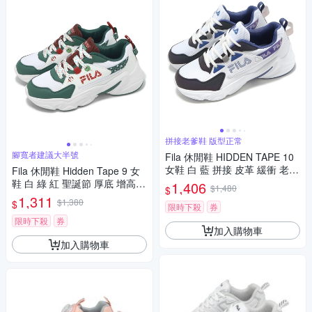
拼接老爹鞋 版型正常
腳寬者建議大半號
Fila 休閒鞋 HIDDEN TAPE 10
女鞋 白 藍 拼接 皮革 緩衝 老爹
Fila 休閒鞋 Hidden Tape 9 女
鞋 斐樂 5C329Z199
鞋 白 綠 紅 聖誕節 厚底 增高
1,406
$1,480
$
老爹鞋 斐樂 5J929Y162
1,311
$1,380
$
限時下殺
券
限時下殺
券
加入購物車
加入購物車