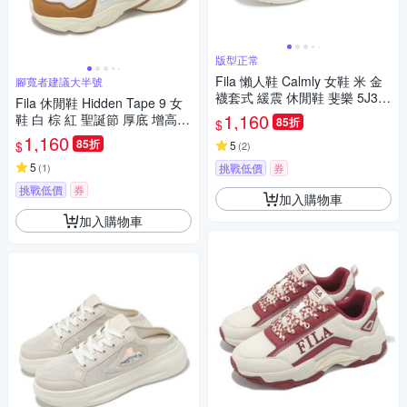
版型正常
Fila 懶人鞋 Calmly 女鞋 米 金
腳寬者建議大半號
襪套式 緩震 休閒鞋 斐樂 5J35
Fila 休閒鞋 Hidden Tape 9 女
6Z115
1,160
鞋 白 棕 紅 聖誕節 厚底 增高
85折
$
老爹鞋 斐樂 5J929Y726
1,160
85折
$
5
(
2
)
5
(
1
)
挑戰低價
券
挑戰低價
券
加入購物車
加入購物車