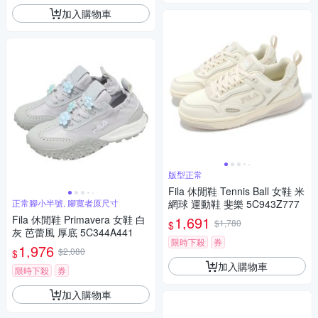
加入購物車
版型正常
Fila 休閒鞋 Tennis Ball 女鞋 米
正常腳小半號, 腳寬者原尺寸
網球 運動鞋 斐樂 5C943Z777
Fila 休閒鞋 Primavera 女鞋 白
1,691
$1,780
$
灰 芭蕾風 厚底 5C344A441
限時下殺
券
1,976
$2,080
$
加入購物車
限時下殺
券
加入購物車