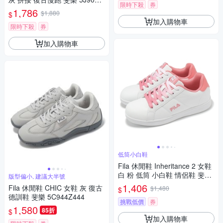
限時下殺
券
444
1,786
$1,880
$
加入購物車
限時下殺
券
加入購物車
低筒小白鞋
Fila 休閒鞋 Inheritance 2 女鞋
白 粉 低筒 小白鞋 情侶鞋 斐樂
版型偏小, 建議大半號
5C323Z155
1,406
Fila 休閒鞋 CHIC 女鞋 灰 復古
$1,480
$
德訓鞋 斐樂 5C944Z444
挑戰低價
券
1,580
85折
$
加入購物車