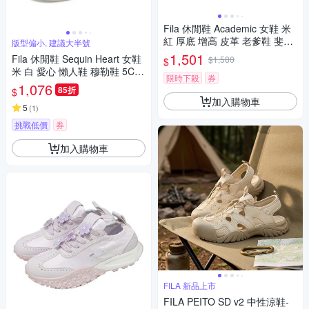
Fila 休閒鞋 Academic 女鞋 米
紅 厚底 增高 皮革 老爹鞋 斐樂
版型偏小, 建議大半號
5J939Y122
1,501
Fila 休閒鞋 Sequin Heart 女鞋
$1,580
$
米 白 愛心 懶人鞋 穆勒鞋 5C94
限時下殺
券
6Z111
1,076
85折
$
加入購物車
5
(
1
)
挑戰低價
券
加入購物車
FILA 新品上市
FILA PEITO SD v2 中性涼鞋-