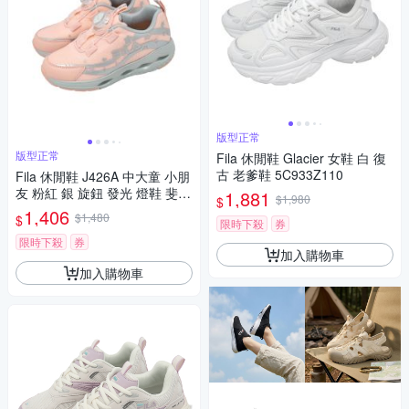
版型正常
版型正常
Fila 休閒鞋 Glacier 女鞋 白 復
古 老爹鞋 5C933Z110
Fila 休閒鞋 J426A 中大童 小朋
友 粉紅 銀 旋鈕 發光 燈鞋 斐樂
1,881
$1,980
$
2J426A588
1,406
$1,480
$
限時下殺
券
限時下殺
券
加入購物車
加入購物車