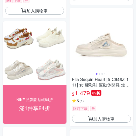
限時下殺
券
加入購物車
Fila Sequin Heart [5-C946Z-1
11] 女 穆勒鞋 運動休閒鞋 炫彩
愛心 米
1,479
89折
$
NIKE 品牌慶 結帳84折
5
(
1
)
滿1件享84折
限時下殺
券
加入購物車