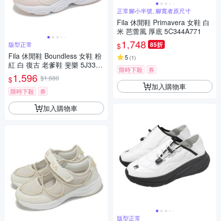
正常腳小半號, 腳寬者原尺寸
Fila 休閒鞋 Primavera 女鞋 白
米 芭蕾風 厚底 5C344A771
1,748
版型正常
85折
$
Fila 休閒鞋 Boundless 女鞋 粉
5
(
1
)
紅 白 復古 老爹鞋 斐樂 5J330Z
限時下殺
券
555
1,596
$1,680
$
加入購物車
限時下殺
券
加入購物車
版型正常