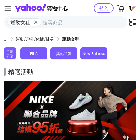
Yahoo購物中心
登入
運動女鞋
運動/戶外/休閒/健身
運動女鞋
全部
FILA
其他品牌
New Balance
分類
精選活動