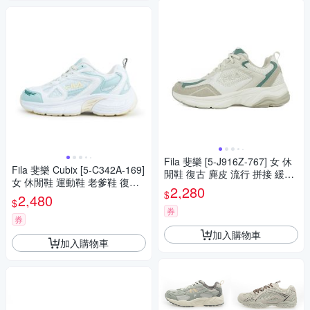
Fila 斐樂 [5-J916Z-767] 女 休
Fila 斐樂 Cubix [5-C342A-169]
閒鞋 復古 麂皮 流行 拼接 緩衝
女 休閒鞋 運動鞋 老爹鞋 復古
米棕綠
2,280
$
流行 白 綠
2,480
$
券
券
加入購物車
加入購物車