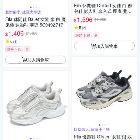
Fila 休閒鞋 Quilted 女鞋 白 麵
包鞋 懶人鞋 套入式 厚底 斐樂
版型偏小, 建議大半號
5C346A110
1,596
Fila 休閒鞋 Ballet 女鞋 米 白 魔
$1,680
$
鬼氈 運動鞋 斐樂 5C949Z717
5
(
2
)
1,406
$1,480
$
限時下殺
券
5
(
1
)
加入購物車
限時下殺
券
加入購物車
版型偏大, 建議小半號
Fila 慢跑鞋 Glisten 女鞋 銀 灰