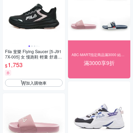
Fila 斐樂 Flying Saucer [5-J91
ABC-MART指定商品滿3000 結帳9折
7X-005] 女 慢跑鞋 輕量 舒適
滿3000享9折
休閒 穿搭 黑紫
1,753
$
券
加入購物車