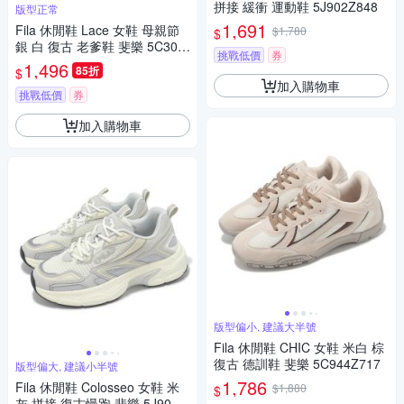
拼接 緩衝 運動鞋 5J902Z848
版型正常
1,691
Fila 休閒鞋 Lace 女鞋 母親節
$1,780
$
銀 白 復古 老爹鞋 斐樂 5C307
挑戰低價
券
Z881
1,496
85折
$
加入購物車
挑戰低價
券
加入購物車
版型偏小, 建議大半號
Fila 休閒鞋 CHIC 女鞋 米白 棕
復古 德訓鞋 斐樂 5C944Z717
版型偏大, 建議小半號
1,786
Fila 休閒鞋 Colosseo 女鞋 米
$1,880
$
灰 拼接 復古慢跑 斐樂 5J901Z