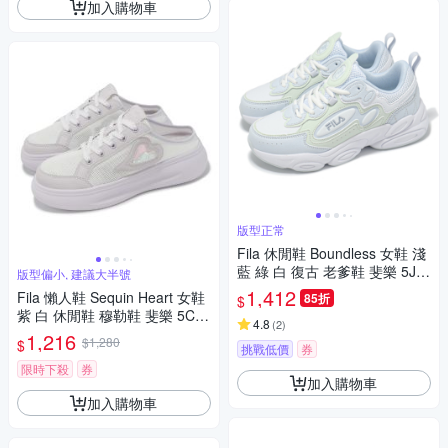
加入購物車
版型正常
Fila 休閒鞋 Boundless 女鞋 淺
藍 綠 白 復古 老爹鞋 斐樂 5J3
版型偏小, 建議大半號
30Z699
1,412
Fila 懶人鞋 Sequin Heart 女鞋
85折
$
紫 白 休閒鞋 穆勒鞋 斐樂 5C94
4.8
(
2
)
6Z919
1,216
$1,280
$
挑戰低價
券
限時下殺
券
加入購物車
加入購物車