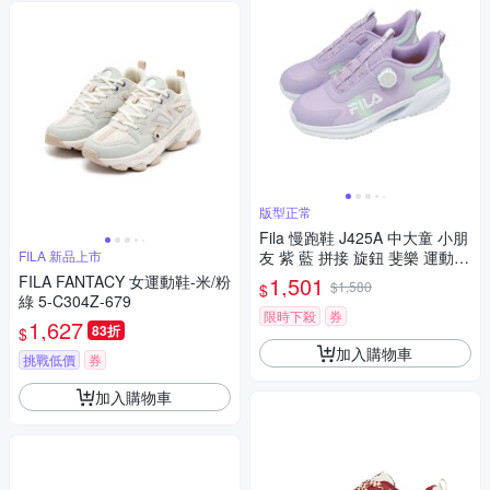
版型正常
Fila 慢跑鞋 J425A 中大童 小朋
FILA 新品上市
友 紫 藍 拼接 旋鈕 斐樂 運動鞋
2J425A961
FILA FANTACY 女運動鞋-米/粉
1,501
$1,580
$
綠 5-C304Z-679
限時下殺
券
1,627
83折
$
加入購物車
挑戰低價
券
加入購物車