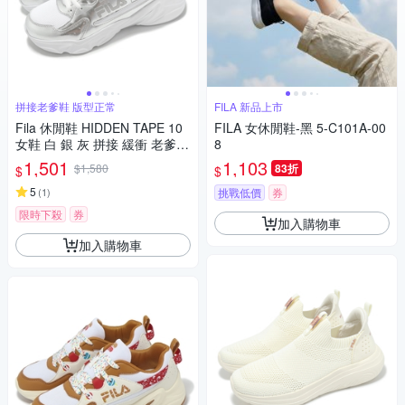
拼接老爹鞋 版型正常
FILA 新品上市
Fila 休閒鞋 HIDDEN TAPE 10
FILA 女休閒鞋-黑 5-C101A-00
女鞋 白 銀 灰 拼接 緩衝 老爹鞋
8
斐樂 5C329Z884
1,501
1,103
$1,580
83折
$
$
5
(
1
)
挑戰低價
券
限時下殺
券
加入購物車
加入購物車