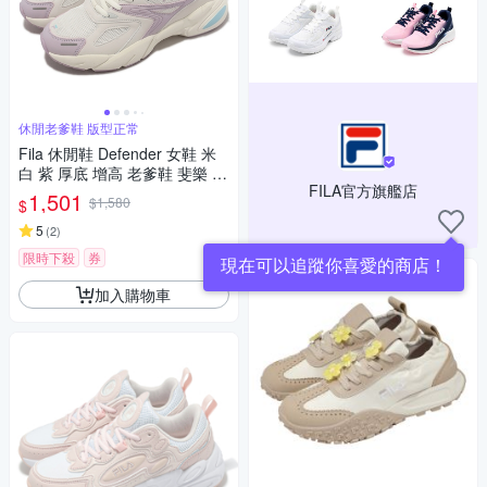
休閒老爹鞋 版型正常
Fila 休閒鞋 Defender 女鞋 米
白 紫 厚底 增高 老爹鞋 斐樂 5J
FILA官方旗艦店
907X919
1,501
$1,580
$
5
(
2
)
限時下殺
券
現在可以追蹤你喜愛的商店！
加入購物車