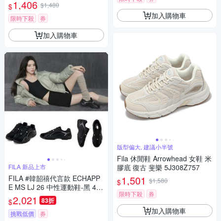
斐樂 5C329Z565
1,406
$1,480
$
加入購物車
限時下殺
券
加入購物車
版型偏大, 建議小半號
Fila 休閒鞋 Arrowhead 女鞋 米
FILA 新品上市
膠底 復古 斐樂 5J308Z757
FILA #韓韶禧代言款 ECHAPP
1,501
$1,580
$
E MS LJ 26 中性運動鞋-黑 4-C
限時下殺
券
119A-001
2,021
83折
$
加入購物車
挑戰低價
券