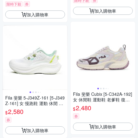
限時下殺
券
限時下殺
券
加入購物車
加入購物車
Fila 斐樂 Cubix [5-C342A-192]
Fila 斐樂 5-J349Z-161 [5-J349
女 休閒鞋 運動鞋 老爹鞋 復古
Z-161] 女 慢跑鞋 運動 休閒 厚
流行 米 紫
2,480
$
底 緩震 米 綠
2,580
$
券
券
加入購物車
加入購物車