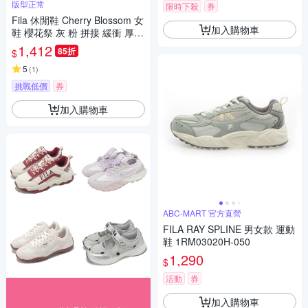
版型正常
限時下殺
券
Fila 休閒鞋 Cherry Blossom 女
加入購物車
鞋 櫻花祭 灰 粉 拼接 緩衝 厚底
老爹鞋 斐樂 5C306Z515
1,412
85折
$
5
(
1
)
挑戰低價
券
加入購物車
ABC-MART 官方直營
FILA RAY SPLINE 男女款 運動
鞋 1RM03020H-050
1,290
$
活動
券
加入購物車