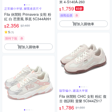
米 4-S140A-260
1,759
正常腳小半號, 腳寬者原尺寸
83折
$
Fila 休閒鞋 Primavera 女鞋 粉
挑戰低價
券
紅 白 芭蕾風 厚底 5C344A991
加入購物車
2,356
$2,480
$
5
(
1
)
限時下殺
券
加入購物車
版型偏小, 建議大半號
Fila 休閒鞋 CHIC 女鞋 粉紅 復
古 德訓鞋 斐樂 5C944Z517
1,786
$1,880
$