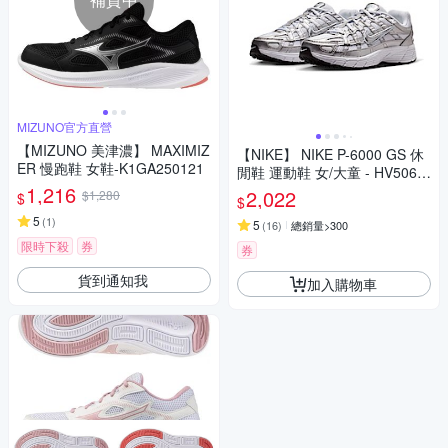
MIZUNO官方直營
【MIZUNO 美津濃】 MAXIMIZ
【NIKE】 NIKE P-6000 GS 休
ER 慢跑鞋 女鞋-K1GA250121
閒鞋 運動鞋 女/大童 - HV5064
1,216
101
2,022
$1,280
$
$
5
(
1
)
5
(
16
)
總銷量>300
限時下殺
券
券
貨到通知我
加入購物車