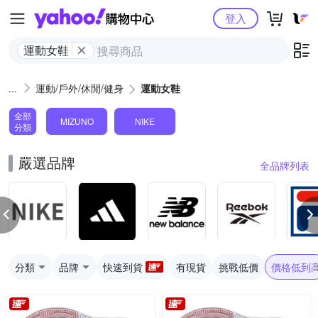
Yahoo購物中心
登入
運動女鞋
運動/戶外/休閒/健身
運動女鞋
全部
MIZUNO
NIKE
分類
嚴選品牌
全品牌列表
分類
品牌
快速到貨
有現貨
挑戰低價
價格低到