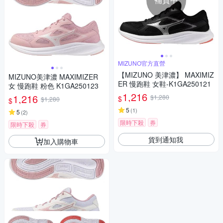
MIZUNO官方直營
【MIZUNO 美津濃】 MAXIMIZ
MIZUNO美津濃 MAXIMIZER
ER 慢跑鞋 女鞋-K1GA250121
女 慢跑鞋 粉色 K1GA250123
1,216
1,216
$1,280
$
$1,280
$
5
(
1
)
5
(
2
)
限時下殺
券
限時下殺
券
貨到通知我
加入購物車