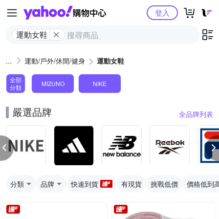
Yahoo購物中心
登入
運動女鞋
運動/戶外/休閒/健身
運動女鞋
全部
MIZUNO
NIKE
分類
嚴選品牌
全品牌列表
分類
品牌
快速到貨
有現貨
挑戰低價
價格低到