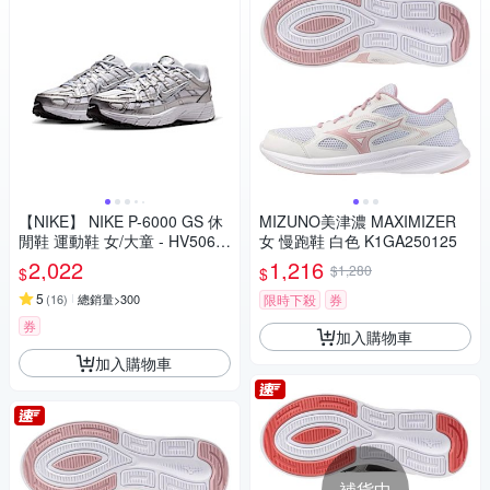
【NIKE】 NIKE P-6000 GS 休
MIZUNO美津濃 MAXIMIZER
閒鞋 運動鞋 女/大童 - HV5064
女 慢跑鞋 白色 K1GA250125
101
2,022
1,216
$1,280
$
$
5
(
16
)
總銷量>300
限時下殺
券
券
加入購物車
加入購物車
補貨中