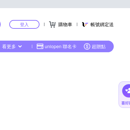
購物車
帳號綁定送
登入
看更多
uniopen 聯名卡
超贈點