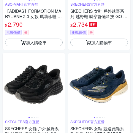
ABC-MART官方直營
SKECHERS官方直營
【ADIDAS】FORMOTION MA
SKECHERS 女鞋 戶外越野系
RY JANE 2.0 女款 瑪莉珍鞋 黑
列 越野鞋 瞬穿舒適科技 GO R
色 KK2251
UN MAX CUSHIONING ZIRRU
2,790
2,734
9折
$
$
S - 180265TAN
挑戰低價
券
挑戰低價
券
加入購物車
加入購物車
SKECHERS官方直營
SKECHERS官方直營
SKECHERS 女鞋 戶外越野系
SKECHERS 女鞋 競速跑鞋系