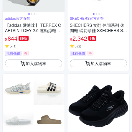
adidas官方直營
SKECHERS官方直營
【adidas 愛迪達】 TERREX C
SKECHERS 女鞋 休閒系列 休
APTAIN TOEY 2.0 運動涼鞋 涼
閒鞋 瑪莉珍鞋 SKECHERS SH
拖鞋 乾爽 童鞋 IF3099
ADOW - 177387GRY
844
2,342
89折
9折
$
$
5
5
(
1
)
(
2
)
挑戰低價
券
挑戰低價
券
加入購物車
加入購物車