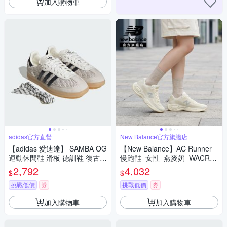
加入購物車
adidas官方直營
New Balance官方旗艦店
【adidas 愛迪達】 SAMBA OG
【New Balance】AC Runner
運動休閒鞋 滑板 德訓鞋 復古
慢跑鞋_女性_燕麥奶_WACR18
女鞋 - Originals IH4003
95-D楦
2,792
4,032
$
$
挑戰低價
券
挑戰低價
券
加入購物車
加入購物車