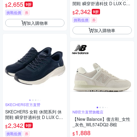
8 寬楦款 - 125935WMVE
2,655
閒鞋 瞬穿舒適科技 D LUX CO
9折
$
MFORT 2.0 - 104494BRN
2,342
9折
$
挑戰低價
券
挑戰低價
券
加入購物車
加入購物車
SKECHERS官方直營
SKECHERS 女鞋 休閒系列 休
NB官方直營旗艦店
閒鞋 瞬穿舒適科技 D LUX CO
【New Balance】復古鞋_女性
MFORT 2.0 - 104494NVY
2,342
_灰色_WL574DQ2-B楦
9折
$
1,888
$
挑戰低價
券