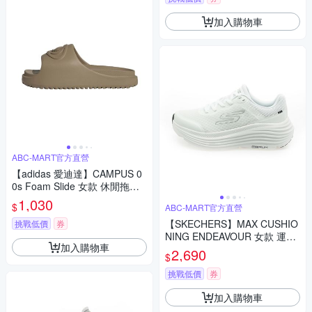
加入購物車
ABC-MART官方直營
【adidas 愛迪達】CAMPUS 0
0s Foam Slide 女款 休閒拖鞋
咖啡色 JR4772
1,030
$
ABC-MART官方直營
【SKECHERS】MAX CUSHIO
挑戰低價
券
NING ENDEAVOUR 女款 運動
加入購物車
鞋 增高鞋 小白鞋129470WWB
2,690
$
K
挑戰低價
券
加入購物車