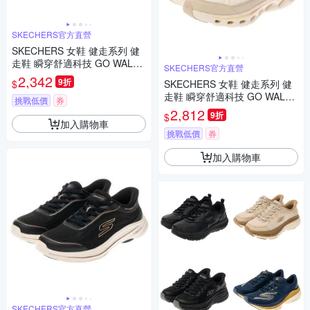
SKECHERS官方直營
SKECHERS 女鞋 健走系列 健
走鞋 瞬穿舒適科技 GO WALK
SKECHERS官方直營
COMMUTER - 126094WHT
2,342
9折
$
SKECHERS 女鞋 健走系列 健
走鞋 瞬穿舒適科技 GO WALK
挑戰低價
券
GLIDE-STEP 2.0 - COZY FIT -
2,812
9折
$
125156WOFWT
加入購物車
挑戰低價
券
加入購物車
SKECHERS官方直營