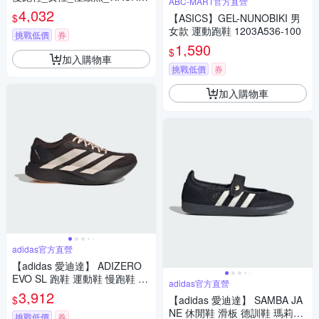
ABC-MART官方直營
PW-D楦
4,032
$
【ASICS】GEL-NUNOBIKI 男
女款 運動跑鞋 1203A536-100
挑戰低價
券
1,590
$
加入購物車
挑戰低價
券
加入購物車
adidas官方直營
【adidas 愛迪達】 ADIZERO
EVO SL 跑鞋 運動鞋 慢跑鞋 女
adidas官方直營
鞋 KK1952
3,912
$
【adidas 愛迪達】 SAMBA JA
NE 休閒鞋 滑板 德訓鞋 瑪莉珍
挑戰低價
券