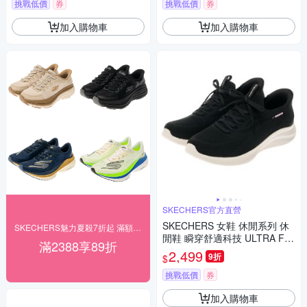
挑戰低價
券
挑戰低價
券
加入購物車
加入購物車
SKECHERS官方直營
SKECHERS 女鞋 休閒系列 休
SKECHERS魅力夏殺7折起 滿額最高再89折
閒鞋 瞬穿舒適科技 ULTRA FL
滿2388享89折
EX 4.0 寬楦款 - 150801WBLK
2,499
9折
$
挑戰低價
券
加入購物車