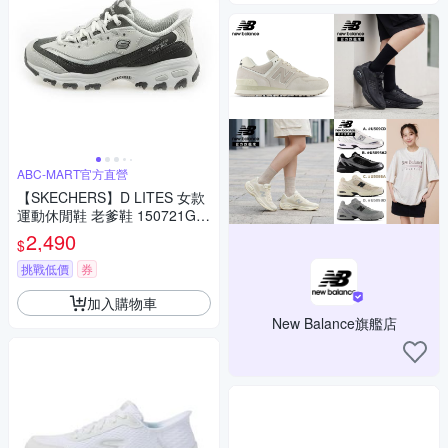
ABC-MART官方直營
【SKECHERS】D LITES 女款
運動休閒鞋 老爹鞋 150721GR
Y
2,490
$
挑戰低價
券
加入購物車
New Balance旗艦店