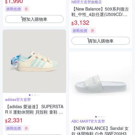
1,990
$
NB官方直營旗艦店
K2179
【New Balance】509系列復古
挑戰低價
券
鞋_中性_4款任選(U509CD/U5
加入購物車
095A2/U509BA/U509BD)
3,132
$
挑戰低價
券
加入購物車
adidas官方直營
【adidas 愛迪達】 SUPERSTA
R II 運動休閒鞋 貝殼鞋 童鞋 -
Originals KZ7302
2,331
$
ABC-MART官方直營
【NEW BALANCE】Sandal 女
挑戰低價
券
款 休閒拖鞋 白色 SWF200H3