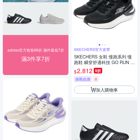
SKECHERS官方直營
adidas官方寵爸88折 滿件最低7折
SKECHERS 女鞋 慢跑系列 慢
滿3件享7折
跑鞋 瞬穿舒適科技 GO RUN C
ONSISTENT PRO - 129783BK
2,812
9折
$
W
挑戰低價
券
加入購物車