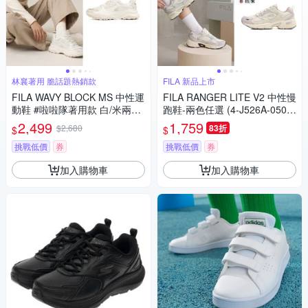
林襄著用 脆話題熱銷款
FILA 新品上市
FILA WAVY BLOCK MS 中性運
FILA RANGER LITE V2 中性慢
動鞋 #啦啦隊著用款 白/米兩色
跑鞋-兩色任選 (4-J526A-050/4
任選 (4-C612A-100/4-C612A-
-J526A-153)
2,499
1,759
$2,680
83折
$
$
101)
挑戰低價
券
挑戰低價
券
加入購物車
加入購物車