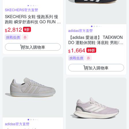
SKECHERS官方直營
SKECHERS 女鞋 慢跑系列 慢
跑鞋 瞬穿舒適科技 GO RUN C
ONSISTENT PRO - 129783NT
2,812
9折
$
adidas官方直營
PR
【adidas 愛迪達】 TAEKWON
挑戰低價
券
DO 運動休閒鞋 薄底鞋 男鞋/女
加入購物車
鞋 - Originals JQ4775
1,664
89折
$
挑戰低價
券
加入購物車
adidas官方直營