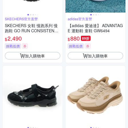
SKECHERS官方直營
adidas官方直營
SKECHERS 女鞋 慢跑系列 慢
【adidas 愛迪達】 ADVANTAG
跑鞋 GO RUN CONSISTENT
E 運動鞋 童鞋 GW6494
2.0 (128613WBBK)
2,490
880
89折
$
$
挑戰低價
券
挑戰低價
券
加入購物車
加入購物車