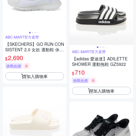
ABC-MART官方直營
【SKECHERS】GO RUN CON
SISTENT 2.0 女款 運動鞋 休閒
ABC-MART官方直營
鞋 寬楦 瞬穿科技 128615WWS
2,690
$
【adidas 愛迪達】ADILETTE
L
SHOWER 運動拖鞋 GZ5922
挑戰低價
券
710
$
加入購物車
挑戰低價
券
加入購物車