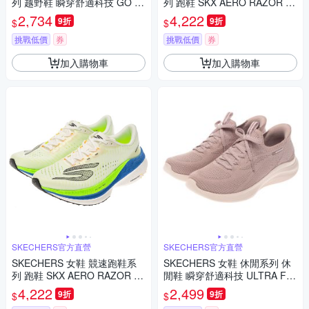
列 越野鞋 瞬穿舒適科技 GO R
列 跑鞋 SKX AERO RAZOR - 1
UN MAX CUSHIONING ZIRRU
72240NVGD
2,734
4,222
9折
9折
$
$
S - 180265BBK
挑戰低價
券
挑戰低價
券
加入購物車
加入購物車
SKECHERS官方直營
SKECHERS官方直營
SKECHERS 女鞋 競速跑鞋系
SKECHERS 女鞋 休閒系列 休
列 跑鞋 SKX AERO RAZOR - 1
閒鞋 瞬穿舒適科技 ULTRA FL
72240WMLT
EX 4.0 寬楦款 - 150801WMVE
4,222
2,499
9折
9折
$
$