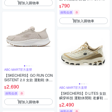
加入購物車
790
$
挑戰低價
券
加入購物車
ABC-MART官方直營
【SKECHERS】GO RUN CON
SISTENT 2.0 女款 運動鞋 休閒
鞋 寬楦 瞬穿科技 128615WNT
2,690
$
ABC-MART官方直營
PK
【SKECHERS】D LITES 女款
挑戰低價
券
瞬穿科技 運動休閒鞋 老爹鞋 1
加入購物車
50721NAT
2,490
$
挑戰低價
券