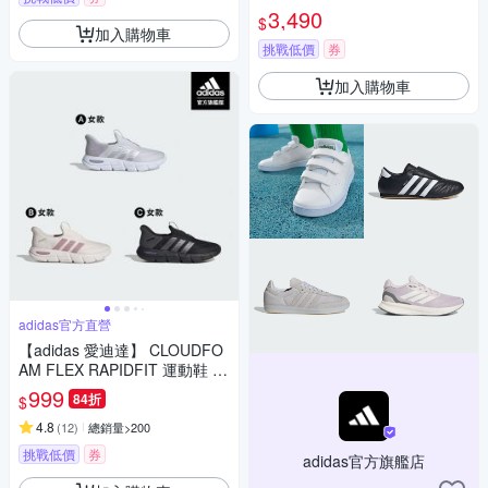
鞋 復古 女鞋 - Originals LA683
3,490
$
0
加入購物車
挑戰低價
券
加入購物車
adidas官方直營
【adidas 愛迪達】 CLOUDFO
AM FLEX RAPIDFIT 運動鞋 男
鞋/女鞋 (多款任選)
999
84折
$
4.8
(
12
)
總銷量>200
挑戰低價
券
adidas官方旗艦店