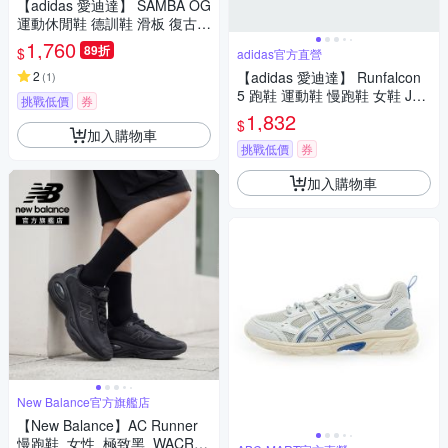
【adidas 愛迪達】 SAMBA OG
運動休閒鞋 德訓鞋 滑板 復古
女鞋 - Originals JI2728
1,760
89折
$
adidas官方直營
2
【adidas 愛迪達】 Runfalcon
(
1
)
5 跑鞋 運動鞋 慢跑鞋 女鞋 JQ9
挑戰低價
券
399
1,832
$
加入購物車
挑戰低價
券
加入購物車
New Balance官方旗艦店
【New Balance】AC Runner
慢跑鞋_女性_極致黑_WACR17