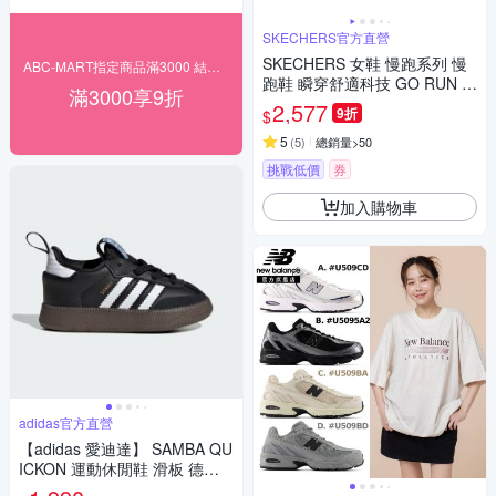
SKECHERS官方直營
SKECHERS 女鞋 慢跑系列 慢
ABC-MART指定商品滿3000 結帳9折
跑鞋 瞬穿舒適科技 GO RUN M
滿3000享9折
AX CUSHIONING ENDEAVOU
2,577
9折
$
R 寬楦款 - 129474WBBK
5
(
5
)
總銷量>50
挑戰低價
券
加入購物車
adidas官方直營
【adidas 愛迪達】 SAMBA QU
ICKON 運動休閒鞋 滑板 德訓
鞋 復古 嬰幼童鞋 - Originals K