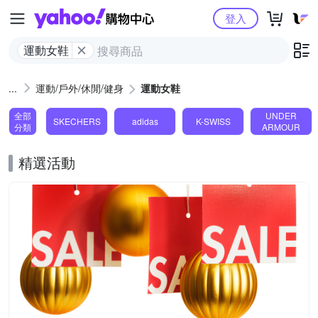
Yahoo購物中心
登入
運動女鞋
運動/戶外/休閒/健身
運動女鞋
全部
UNDER
SKECHERS
adidas
K-SWISS
分類
ARMOUR
精選活動