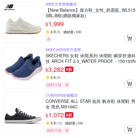
NB官方直營旗艦店
【New Balance】復古鞋_女性_奶霜藍_WL515
SBL-B楦(網路獨家款)
1,999
$
4.9
(
9
)
總銷量>100
券
SKECHERS官方直營
SKECHERS 女鞋 休閒系列 休閒鞋 瞬穿舒適科
技 ARCH FIT 2.0_WATER PROOF - 150193N
VPK
3,282
$
9折
4.9
(
5
)
限時下殺
券
CONVERSE旗艦店
CONVERSE ALL STAR 低筒 帆布鞋 休閒鞋 男
女 黑色 M9166C
1,072
$
8折
4.8
(
12
)
總銷量>100
限時下殺
券