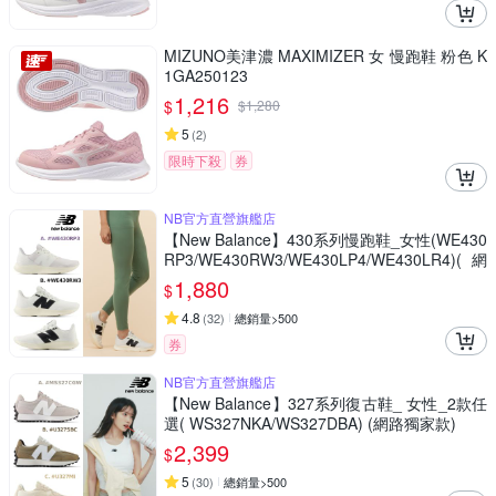
MIZUNO美津濃 MAXIMIZER 女 慢跑鞋 粉色 K
1GA250123
1,216
$
$
1,280
5
(
2
)
限時下殺
券
NB官方直營旗艦店
【New Balance】430系列慢跑鞋_女性(WE430
RP3/WE430RW3/WE430LP4/WE430LR4)(網
路獨家款)
1,880
$
4.8
(
32
)
總銷量>500
券
NB官方直營旗艦店
【New Balance】327系列復古鞋_ 女性_2款任
選( WS327NKA/WS327DBA) (網路獨家款)
2,399
$
5
(
30
)
總銷量>500