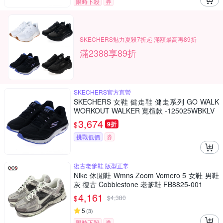
限時下殺
券
SKECHERS魅力夏殺7折起 滿額最高再89折
滿2388享89折
SKECHERS官方直營
SKECHERS 女鞋 健走鞋 健走系列 GO WALK
WORKOUT WALKER 寬楦款 -125025WBKLV
3,674
$
9折
挑戰低價
券
復古老爹鞋 版型正常
Nike 休閒鞋 Wmns Zoom Vomero 5 女鞋 男鞋
灰 復古 Cobblestone 老爹鞋 FB8825-001
4,161
$
$
4,380
5
(
3
)
限時下殺
券