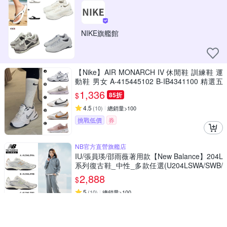
NIKE旗艦館
【Nike】AIR MONARCH IV 休閒鞋 訓練鞋 運
動鞋 男女 A-415445102 B-IB4341100 精選五
款
1,336
$
85折
4.5
(
10
)
總銷量>100
挑戰低價
券
NB官方直營旗艦店
IU/張員瑛/邵雨薇著用款【New Balance】204L
系列復古鞋_中性_多款任選(U204LSWA/SWB/
SWC)
2,888
$
5
(
10
)
總銷量>100
活動
券
ADIDAS 愛迪達 阿迪達斯 女慢跑鞋-白黃紫 UL