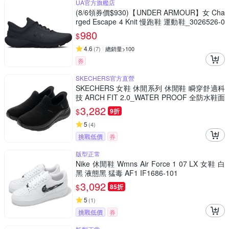
UA官方旗艦店
(8/6領券價$930)【UNDER ARMOUR】女 Cha
rged Escape 4 Knit 慢跑鞋 運動鞋_3026526-0
01
980
$
4.6
(
7
)
總銷量>100
券
SKECHERS官方直營
SKECHERS 女鞋 休閒系列 休閒鞋 瞬穿舒適科
技 ARCH FIT 2.0_WATER PROOF 全防水鞋面
- 150193BBK
3,282
$
9折
5
(
4
)
挑戰低價
券
版型正常
Nike 休閒鞋 Wmns Air Force 1 07 LX 女鞋 白
黑 液態黑 猛毒 AF1 IF1686-101
3,092
$
85折
5
(
1
)
挑戰低價
券