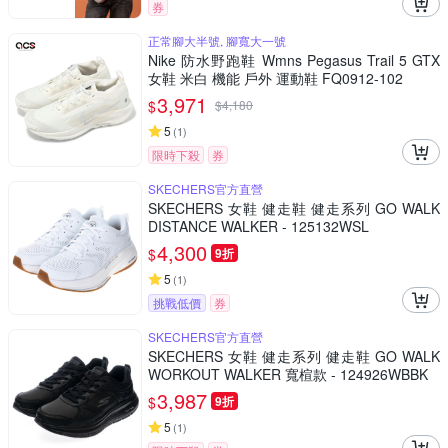
券
正常腳大半號, 腳寬大一號
Nike 防水野跑鞋 Wmns Pegasus Trail 5 GTX
女鞋 米白 機能 戶外 運動鞋 FQ0912-102
3,971
$
$
4,180
5
(
1
)
限時下殺
券
SKECHERS官方直營
SKECHERS 女鞋 健走鞋 健走系列 GO WALK
DISTANCE WALKER - 125132WSL
4,300
$
9折
5
(
1
)
挑戰低價
券
SKECHERS官方直營
SKECHERS 女鞋 健走系列 健走鞋 GO WALK
WORKOUT WALKER 寬楦款 - 124926WBBK
3,987
$
9折
5
(
1
)