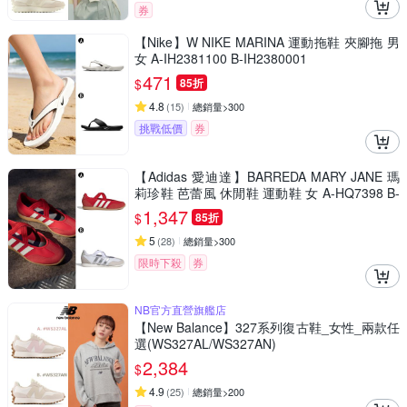
券
【Nike】W NIKE MARINA 運動拖鞋 夾腳拖 男
女 A-IH2381100 B-IH2380001
471
$
85折
4.8
(
15
)
總銷量>300
挑戰低價
券
【Adidas 愛迪達】BARREDA MARY JANE 瑪
莉珍鞋 芭蕾風 休閒鞋 運動鞋 女 A-HQ7398 B-
HQ7400
1,347
$
85折
5
(
28
)
總銷量>300
限時下殺
券
NB官方直營旗艦店
【New Balance】327系列復古鞋_女性_兩款任
選(WS327AL/WS327AN)
2,384
$
4.9
(
25
)
總銷量>200