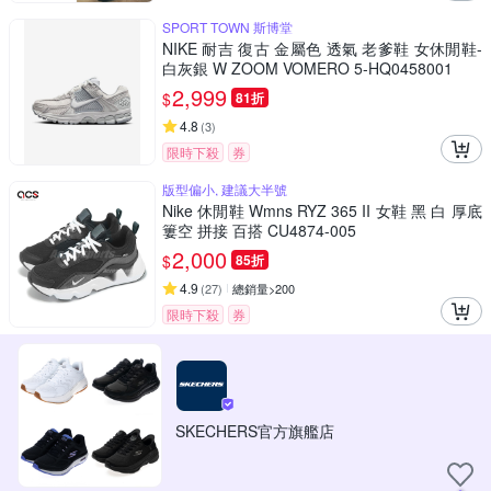
SPORT TOWN 斯博堂
NIKE 耐吉 復古 金屬色 透氣 老爹鞋 女休閒鞋-
白灰銀 W ZOOM VOMERO 5-HQ0458001
2,999
$
81折
4.8
(
3
)
限時下殺
券
版型偏小, 建議大半號
Nike 休閒鞋 Wmns RYZ 365 II 女鞋 黑 白 厚底
簍空 拼接 百搭 CU4874-005
2,000
$
85折
4.9
(
27
)
總銷量>200
限時下殺
券
SKECHERS官方旗艦店