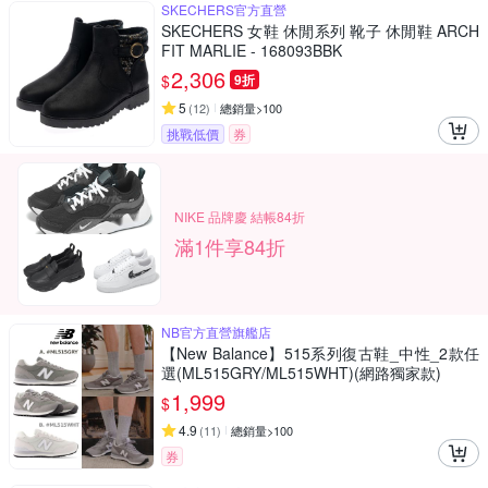
SKECHERS官方直營
SKECHERS 女鞋 休閒系列 靴子 休閒鞋 ARCH
FIT MARLIE - 168093BBK
2,306
$
9折
5
(
12
)
總銷量>100
挑戰低價
券
NIKE 品牌慶 結帳84折
滿1件享84折
NB官方直營旗艦店
【New Balance】515系列復古鞋_中性_2款任
選(ML515GRY/ML515WHT)(網路獨家款)
1,999
$
4.9
(
11
)
總銷量>100
券