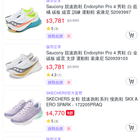
版型正常
Saucony 競速跑鞋 Endorphin Pro 4 男鞋 白 藍
橘 碳板 緩震 訓練 運動鞋 索康尼 S2093997
3,781
$
$
3,980
5
(
3
)
挑戰低價
券
版型正常
Saucony 競速跑鞋 Endorphin Pro 4 男鞋 白 金
碳板 緩震 支撐 運動鞋 索康尼 S20939103
3,781
$
$
3,980
4.3
(
1
)
挑戰低價
券
SKECHERS官方直營
SKECHERS 女鞋 競速跑鞋系列 慢跑鞋 SKX A
ERO SPARK - 172205PRAQ
4,770
$
9折
5
(
3
)
挑戰低價
券
版型正常