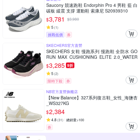
Saucony 競速跑鞋 Endorphin Pro 4 男鞋 藍 白
碳板 緩震 支撐 運動鞋 索康尼 S20939310
3,781
$
$
3,980
5
(
1
)
挑戰低價
券
SKECHERS官方直營
SKECHERS 女鞋 慢跑系列 慢跑鞋 全防水 GO
RUN MAX CUSHIONING ELITE 2.0_WATER
PROOF - 129618BKPK
3,285
$
9折
5
(
2
)
限時下殺
券
NB官方直營旗艦店
【New Balance】327系列復古鞋_女性_海鹽杏
_WS327KG
2,384
$
4.8
(
31
)
總銷量>100
券