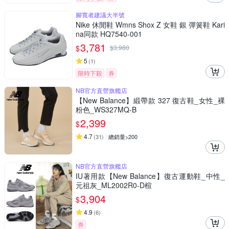
腳寬者建議大半號
Nike 休閒鞋 Wmns Shox Z 女鞋 銀 彈簧鞋 Kari
na同款 HQ7540-001
3,781
$
$
3,980
5
(
1
)
限時下殺
券
NB官方直營旗艦店
【New Balance】緞帶款 327 復古鞋_女性_裸
粉色_WS327MQ-B
2,399
$
4.7
(
31
)
總銷量>200
NB官方直營旗艦店
IU著用款【New Balance】復古運動鞋_中性_
元祖灰_ML2002R0-D楦
3,904
$
4.9
(
6
)
券