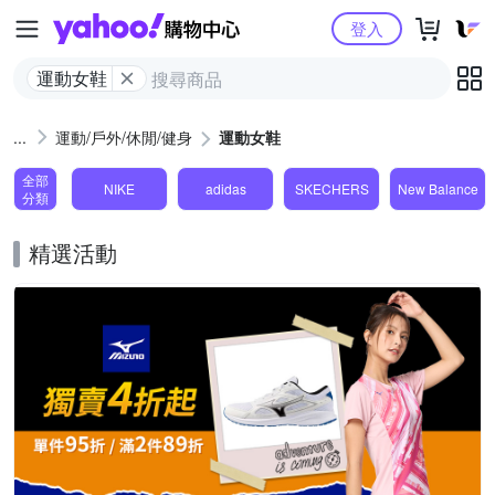
Yahoo購物中心
登入
運動女鞋
運動/戶外/休閒/健身
運動女鞋
全部
NIKE
adidas
SKECHERS
New Balance
分類
精選活動