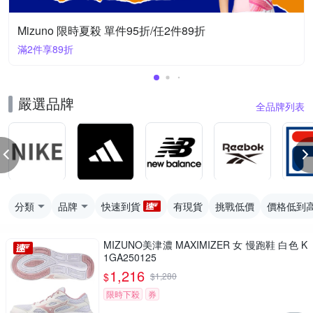
Mizuno 限時夏殺 單件95折/任2件89折
滿2件享89折
嚴選品牌
全品牌列表
分類
品牌
快速到貨
有現貨
挑戰低價
價格低到
MIZUNO美津濃 MAXIMIZER 女 慢跑鞋 白色 K
1GA250125
1,216
$
$
1,280
限時下殺
券