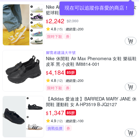
Nike Air Metcon 9 / DUNK / Zion / Cortez 男女
現在可以追蹤你喜愛的商店！
籃球鞋 舉重鞋 阿甘鞋 休閒鞋(多款任選)
2,242
$
$
2,360
4.8
(
15
)
總銷量>200
限時下殺
券
腳寬者建議大半號
Nike 休閒鞋 Air Max Phenomena 女鞋 樂福鞋
皮革 黑 小皮鞋 IM8814-001
4,184
$
85折
4.8
(
12
)
總銷量>200
限時下殺
券
【Adidas 愛迪達】BARREDA MARY JANE 休
閒鞋 運動鞋 女 A-HP3519 B-JQ2127
1,347
$
85折
4.9
(
12
)
總銷量>100
挑戰低價
券