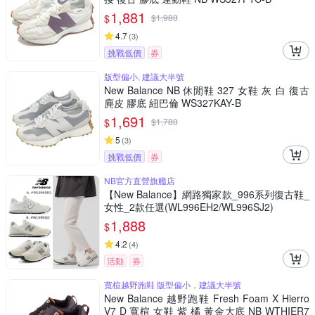
1,881
$
$
1,980
4.7
(
3
)
挑戰低價
券
版型偏小, 建議大半號
New Balance NB 休閒鞋 327 女鞋 灰 白 復古
麂皮 膠底 紐巴倫 WS327KAY-B
1,691
$
$
1,780
5
(
3
)
挑戰低價
券
NB官方直營旗艦店
【New Balance】網路獨家款_996系列復古鞋_
女性_2款任選(WL996EH2/WL996SJ2)
1,888
$
4.2
(
4
)
活動
券
寬楦越野跑鞋 版型偏小，建議大半號
New Balance 越野跑鞋 Fresh Foam X Hierro
V7 D 寬楦 女鞋 紫 橘 黃金大底 NB WTHIER7