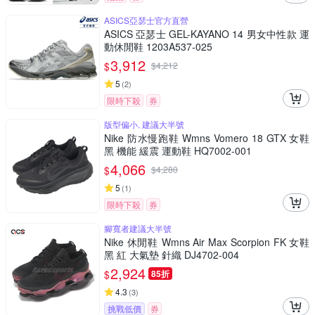
ASICS亞瑟士官方直營
ASICS 亞瑟士 GEL-KAYANO 14 男女中性款 運
動休閒鞋 1203A537-025
3,912
$
$
4,212
5
(
2
)
限時下殺
券
版型偏小, 建議大半號
Nike 防水慢跑鞋 Wmns Vomero 18 GTX 女鞋
黑 機能 緩震 運動鞋 HQ7002-001
4,066
$
$
4,280
5
(
1
)
限時下殺
券
腳寬者建議大半號
Nike 休閒鞋 Wmns Air Max Scorpion FK 女鞋
黑 紅 大氣墊 針織 DJ4702-004
2,924
$
85折
4.3
(
3
)
挑戰低價
券