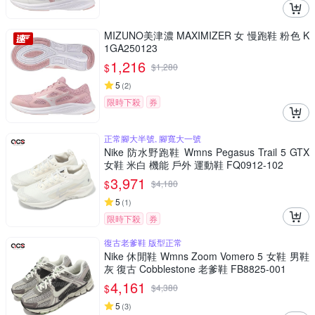
MIZUNO美津濃 MAXIMIZER 女 慢跑鞋 粉色 K
1GA250123
1,216
$
$
1,280
5
(
2
)
限時下殺
券
正常腳大半號, 腳寬大一號
Nike 防水野跑鞋 Wmns Pegasus Trail 5 GTX
女鞋 米白 機能 戶外 運動鞋 FQ0912-102
3,971
$
$
4,180
5
(
1
)
限時下殺
券
復古老爹鞋 版型正常
Nike 休閒鞋 Wmns Zoom Vomero 5 女鞋 男鞋
灰 復古 Cobblestone 老爹鞋 FB8825-001
4,161
$
$
4,380
5
(
3
)