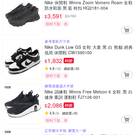
Nike 休閒鞋 Wmns Zoom Vomero Roam 女鞋
防水鞋面 黑 藍 栓扣 HQ2181-004
3,591
$
$
3,780
限時下殺
券
參考童鞋尺寸表
Nike Dunk Low GS 女鞋 大童 黑 白 熊貓 經典
低筒 休閒鞋 CW1590100
1,832
$
85折
4.8
(
12
)
總銷量>50
限時下殺
券
腳寬者建議大半號
Nike 訓練鞋 Wmns Free Metcon 6 女鞋 黑 白
健身 重訓 運動鞋 FJ7126-001
2,086
$
85折
4.9
(
3
)
總銷量>50
限時下殺
券
正常腳大半號, 腳寬大一號