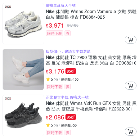
腳寬者建議大半號
Nike 休閒鞋 Wmns Zoom Vomero 5 女鞋 男鞋
白灰 液態銀 復古 FD0884-025
3,971
$
$
4,180
限時下殺
券
版型偏小，建議大半號選購
Nike 休閒鞋 TC 7900 運動 女鞋 仙女鞋 厚底 增
高 反光 老爹鞋 奶油白 反光 米白 白 DD968210
0
3,176
$
85折
5
(
4
)
總銷量>100
限時下殺
券
正常腳大半號, 腳寬大一號
Nike 休閒鞋 Wmns V2K Run GTX 女鞋 男鞋 黑
藍 防水 雙密度 千禧跑鞋 情侶鞋 FZ2622-001
2,086
$
85折
5
(
4
)
總銷量>50
限時下殺
券