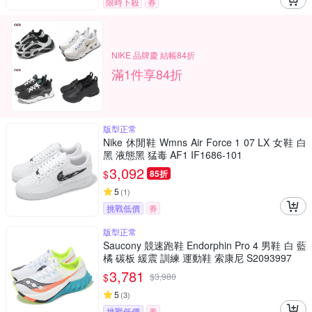
限時下殺
券
NIKE 品牌慶 結帳84折
滿1件享84折
版型正常
Nike 休閒鞋 Wmns Air Force 1 07 LX 女鞋 白
黑 液態黑 猛毒 AF1 IF1686-101
3,092
$
85折
5
(
1
)
挑戰低價
券
版型正常
Saucony 競速跑鞋 Endorphin Pro 4 男鞋 白 藍
橘 碳板 緩震 訓練 運動鞋 索康尼 S2093997
3,781
$
$
3,980
5
(
3
)
挑戰低價
券