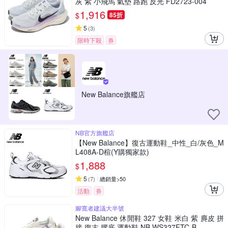
灰 紫 小飛馬 氣墊 路跑 反光 FD2723-004
1,916
$
85折
5
(
3
)
限時下殺
券
New Balance旗艦店
NB官方旗艦店
【New Balance】復古運動鞋_中性_白/灰色_M
L408A-D楦(Y購獨家款)
1,888
$
5
(
7
)
總銷量>50
活動
券
腳寬者建議大半號
New Balance 休閒鞋 327 女鞋 米白 紫 麂皮 拼
接 復古 膠底 運動鞋 NB WS327FTC-B