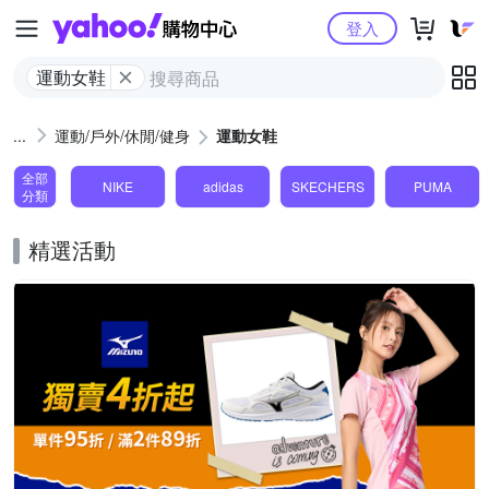
Yahoo購物中心
登入
運動女鞋
運動/戶外/休閒/健身
運動女鞋
全部
NIKE
adidas
SKECHERS
PUMA
分類
精選活動