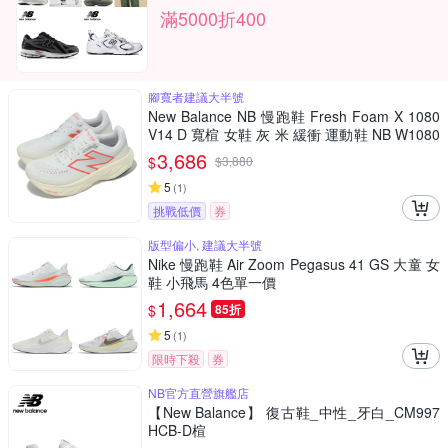
滿5000折400
腳寬者建議大半號
New Balance NB 慢跑鞋 Fresh Foam X 1080
V14 D 寬楦 女鞋 灰 米 緩衝 運動鞋 NB W1080
14H-D
3,686
$
$
3,880
5
(
1
)
挑戰低價
券
版型偏小, 建議大半號
Nike 慢跑鞋 Air Zoom Pegasus 41 GS 大童 女
鞋 小飛馬 4色單一價
1,664
$
85折
5
(
1
)
限時下殺
券
NB官方直營旗艦店
【New Balance】 復古鞋_中性_牙白_CM997
HCB-D楦