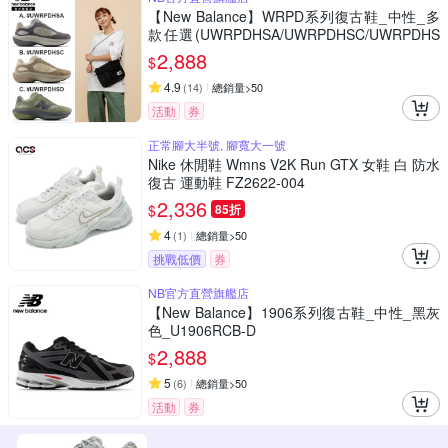
【New Balance】WRPD系列復古鞋_中性_多
款任選(UWRPDHSA/UWRPDHSC/UWRPDHS
D)
2,888
$
4.9
(
14
)
總銷量>50
活動
券
正常腳大半號, 腳寬大一號
Nike 休閒鞋 Wmns V2K Run GTX 女鞋 白 防水
復古 運動鞋 FZ2622-004
2,336
$
85折
4
(
1
)
總銷量>50
挑戰低價
券
NB官方直營旗艦店
【New Balance】1906系列復古鞋_中性_黑灰
色_U1906RCB-D
2,888
$
5
(
6
)
總銷量>50
活動
券