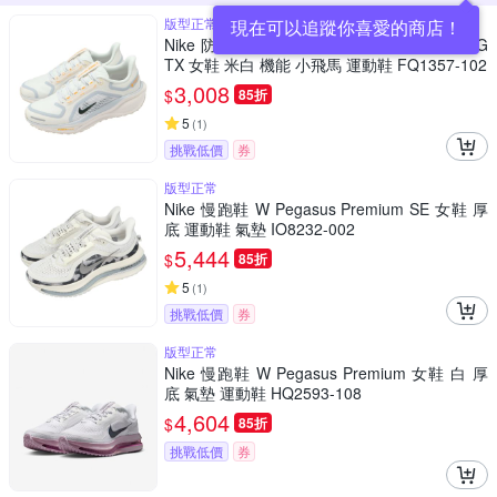
版型正常
現在可以追蹤你喜愛的商店！
Nike 防水慢跑鞋 Wmns Air ZM Pegasus 41 G
TX 女鞋 米白 機能 小飛馬 運動鞋 FQ1357-102
3,008
$
85折
5
(
1
)
挑戰低價
券
版型正常
Nike 慢跑鞋 W Pegasus Premium SE 女鞋 厚
底 運動鞋 氣墊 IO8232-002
5,444
$
85折
5
(
1
)
挑戰低價
券
版型正常
Nike 慢跑鞋 W Pegasus Premium 女鞋 白 厚
底 氣墊 運動鞋 HQ2593-108
4,604
$
85折
挑戰低價
券