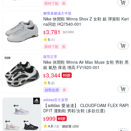
限時下殺
券
腳寬者建議大半號
Nike 休閒鞋 Wmns Shox Z 女鞋 銀 彈簧鞋 Kari
na同款 HQ7540-001
3,781
$
$
3,980
5
(
1
)
限時下殺
券
版型正常
Nike 休閒鞋 Wmns Air Max Muse 女鞋 男鞋 黑
銀 氣墊 厚底 增高 FV1920-001
3,344
$
85折
5
(
2
)
挑戰低價
券
adidas官方直營
【adidas 愛迪達】 CLOUDFOAM FLEX RAPI
DFIT 運動鞋 男鞋/女鞋 (多款任選)
999
$
84折
4.8
(
12
)
總銷量>200