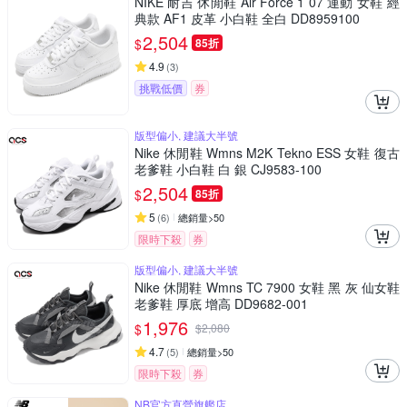
NIKE 耐吉 休閒鞋 Air Force 1 07 運動 女鞋 經
典款 AF1 皮革 小白鞋 全白 DD8959100
2,504
$
85折
4.9
(
3
)
挑戰低價
券
版型偏小, 建議大半號
Nike 休閒鞋 Wmns M2K Tekno ESS 女鞋 復古
老爹鞋 小白鞋 白 銀 CJ9583-100
2,504
$
85折
5
(
6
)
總銷量>50
限時下殺
券
版型偏小, 建議大半號
Nike 休閒鞋 Wmns TC 7900 女鞋 黑 灰 仙女鞋
老爹鞋 厚底 增高 DD9682-001
1,976
$
$
2,080
4.7
(
5
)
總銷量>50
限時下殺
券
NB官方直營旗艦店