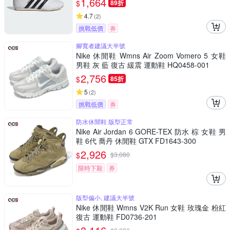
1,664
$
89折
4.7
(
2
)
挑戰低價
券
腳寬者建議大半號
Nike 休閒鞋 Wmns Air Zoom Vomero 5 女鞋
男鞋 灰 藍 復古 緩震 運動鞋 HQ0458-001
2,756
$
85折
5
(
2
)
挑戰低價
券
防水休閒鞋 版型正常
Nike Air Jordan 6 GORE-TEX 防水 棕 女鞋 男
鞋 6代 喬丹 休閒鞋 GTX FD1643-300
2,926
$
$
3,080
限時下殺
券
版型偏小, 建議大半號
Nike 休閒鞋 Wmns V2K Run 女鞋 玫瑰金 粉紅
復古 運動鞋 FD0736-201