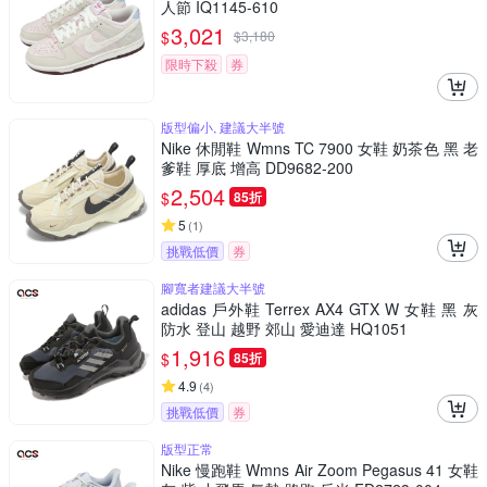
人節 IQ1145-610
3,021
$
$
3,180
限時下殺
券
版型偏小, 建議大半號
Nike 休閒鞋 Wmns TC 7900 女鞋 奶茶色 黑 老
爹鞋 厚底 增高 DD9682-200
2,504
$
85折
5
(
1
)
挑戰低價
券
腳寬者建議大半號
adidas 戶外鞋 Terrex AX4 GTX W 女鞋 黑 灰
防水 登山 越野 郊山 愛迪達 HQ1051
1,916
$
85折
4.9
(
4
)
挑戰低價
券
版型正常
Nike 慢跑鞋 Wmns Air Zoom Pegasus 41 女鞋