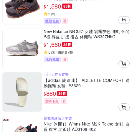
M-D
1,580
$
85折
5
(
2
)
挑戰低價
券
New Balance NB 327 女鞋 雲霧灰色 運動 休閒
B楦 麂皮 拼接 復古 休閒鞋 WS327NKC
1,660
$
85折
5
(
3
)
總銷量>50
挑戰低價
券
adidas官方直營
【adidas 愛迪達】 ADILETTE COMFORT 運
動拖鞋 女鞋 JS3620
880
$
89折
限時下殺
券
腳寬者建議大半號
Nike 休閒鞋 Wmns Nike M2K Tekno 女鞋 白
藍 復古 老爹鞋 AO3108-402