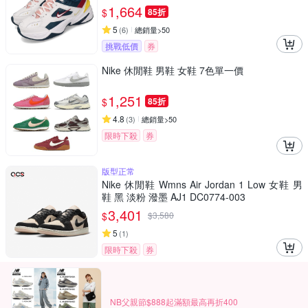
1,664
$
85折
5
(
6
)
總銷量>50
挑戰低價
券
Nike 休閒鞋 男鞋 女鞋 7色單一價
1,251
$
85折
4.8
(
3
)
總銷量>50
限時下殺
券
版型正常
Nike 休閒鞋 Wmns Air Jordan 1 Low 女鞋 男
鞋 黑 淡粉 潑墨 AJ1 DC0774-003
3,401
$
$
3,580
5
(
1
)
限時下殺
券
NB父親節$888起滿額最高再折400