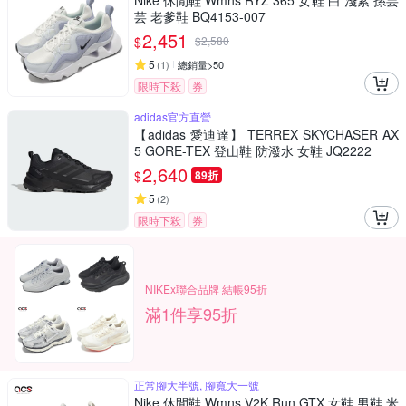
Nike 休閒鞋 Wmns RYZ 365 女鞋 白 淺紫 孫芸
芸 老爹鞋 BQ4153-007
2,451
$
$
2,580
5
(
1
)
總銷量>50
限時下殺
券
adidas官方直營
【adidas 愛迪達】 TERREX SKYCHASER AX
5 GORE-TEX 登山鞋 防潑水 女鞋 JQ2222
2,640
$
89折
5
(
2
)
限時下殺
券
NIKEx聯合品牌 結帳95折
滿1件享95折
正常腳大半號, 腳寬大一號
Nike 休閒鞋 Wmns V2K Run GTX 女鞋 男鞋 米