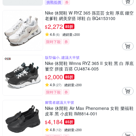
挑戰低價
券
Nike 休閒鞋 W RYZ 365 孫芸芸 女鞋 厚底 鏤空
老爹鞋 網美穿搭 球鞋 白 BQ4153100
2,272
$
85折
4.6
(
6
)
總銷量>200
限時下殺
券
版型偏小, 建議大半號
Nike 休閒鞋 Wmns RYZ 365 II 女鞋 黑 白 厚底
簍空 拼接 百搭 CU4874-005
2,000
$
85折
4.9
(
27
)
總銷量>200
限時下殺
券
腳寬者建議大半號
Nike 休閒鞋 Air Max Phenomena 女鞋 樂福鞋
皮革 黑 小皮鞋 IM8814-001
4,184
$
85折
4.8
(
12
)
總銷量>200