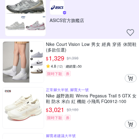
ASICS官方旗艦店
Nike Court Vision Low 男女 經典 穿搭 休閒鞋
(多款任選)
1,329
$
$
1,398
4.8
(
12
)
總銷量>50
限時下殺
券
正常腳大半號, 腳寬大一號
Nike 越野跑鞋 Wmns Pegasus Trail 5 GTX 女
鞋 防水 米白 紅 機能 小飛馬 FQ0912-100
3,021
$
$
3,180
限時下殺
券
腳寬者建議大半號