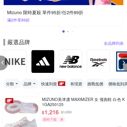
Mizuno 限時夏殺 單件95折/任2件89折
滿2件享89折
嚴選品牌
全品牌列表
分類
品牌
快速到貨
有現貨
挑戰低價
價格低到
MIZUNO美津濃 MAXIMIZER 女 慢跑鞋 白色 K
1GA250125
1,216
$
$
1,280
限時下殺
券