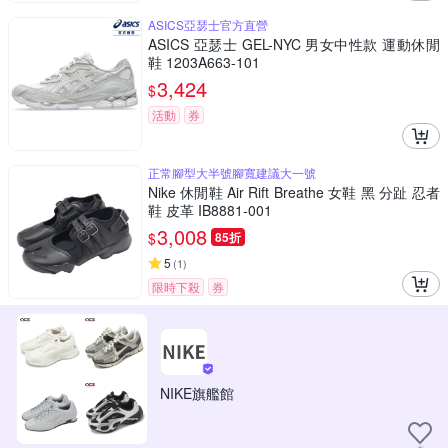
ASICS亞瑟士官方直營
ASICS 亞瑟士 GEL-NYC 男女中性款 運動休閒
鞋 1203A663-101
3,424
$
活動
券
正常腳型大半號腳寬建議大一號
Nike 休閒鞋 Air Rift Breathe 女鞋 黑 分趾 忍者
鞋 皮革 IB8881-001
3,008
$
85折
5
(
1
)
限時下殺
券
NIKE旗艦館