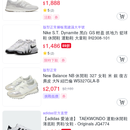
1,888
$
5
(
2
)
活動
券
版型正常腳板寬建議大半號
Nike S.T. Dynamite 黑白 GS 輕盈 抓地力 籃球
鞋 休閒鞋 運動鞋 大童鞋 IH2308-101
1,486
$
89折
5
(
2
)
限時下殺
券
版型正常
New Balance NB 休閒鞋 327 女鞋 米 銀 復古
麂皮 大N 紐巴倫 WS327GLA-B
2,071
$
$
2,180
挑戰低價
券
adidas官方直營
【adidas 愛迪達】 TAEKWONDO 運動休閒鞋
薄底鞋 男鞋/女鞋 - Originals JQ4774