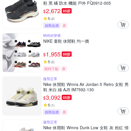
鞋 黑 橘 防水 機能 戶外 FQ0912-005
2,672
$
85折
5
(
2
)
挑戰低價
券
時尚好穿搭
NIKE 童鞋 休閒鞋 均一價
1,955
$
89折
5
(
2
)
限時下殺
券
版型正常
Nike 休閒鞋 Wmns Air Jordan 5 Retro 女鞋 男
鞋 米白 綠 AJ5 IM7592-130
3,092
$
85折
5
(
1
)
挑戰低價
券
版型正常
Nike 休閒鞋 Wmns Dunk Low 女鞋 灰 粉紅 情