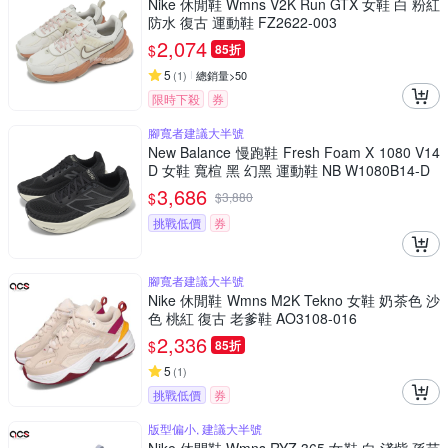
Nike 休閒鞋 Wmns V2K Run GTX 女鞋 白 粉紅
防水 復古 運動鞋 FZ2622-003
2,074
$
85折
5
(
1
)
總銷量>50
限時下殺
券
腳寬者建議大半號
New Balance 慢跑鞋 Fresh Foam X 1080 V14
D 女鞋 寬楦 黑 幻黑 運動鞋 NB W1080B14-D
3,686
$
$
3,880
挑戰低價
券
腳寬者建議大半號
Nike 休閒鞋 Wmns M2K Tekno 女鞋 奶茶色 沙
色 桃紅 復古 老爹鞋 AO3108-016
2,336
$
85折
5
(
1
)
挑戰低價
券
版型偏小, 建議大半號