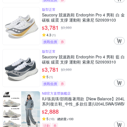
版型正常
Saucony 競速跑鞋 Endorphin Pro 4 男鞋 白 金
碳板 緩震 支撐 運動鞋 索康尼 S20939103
3,781
$
$
3,980
4.3
(
1
)
挑戰低價
券
版型正常
Saucony 競速跑鞋 Endorphin Pro 4 男鞋 藍 白
碳板 緩震 支撐 運動鞋 索康尼 S20939310
3,781
$
$
3,980
5
(
1
)
挑戰低價
券
NB官方直營旗艦店
IU/張員瑛/邵雨薇著用款【New Balance】204L
系列復古鞋_中性_多款任選(U204LSWA/SWB/
SWC)
2,888
$
5
(
10
)
總銷量>100
活動
券