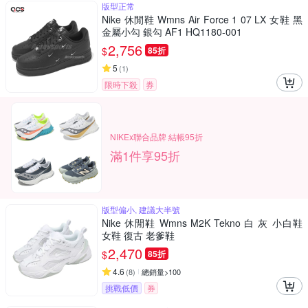
版型正常
Nike 休閒鞋 Wmns Air Force 1 07 LX 女鞋 黑
金屬小勾 銀勾 AF1 HQ1180-001
2,756
$
85折
5
(
1
)
限時下殺
券
NIKEx聯合品牌 結帳95折
滿1件享95折
版型偏小, 建議大半號
Nike 休閒鞋 Wmns M2K Tekno 白 灰 小白鞋
女鞋 復古 老爹鞋
2,470
$
85折
4.6
(
8
)
總銷量>100
挑戰低價
券