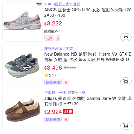
ASICS亞瑟士官方直營
ASICS 亞瑟士 GEL-1130 女款 運動休閒鞋 120
2A507-100
3,222
$
總銷量>50
活動
券
腳寬者建議大半號
New Balance NB 越野跑鞋 Hierro V9 GTX D
寬楦 女鞋 藍 防水 黃金大底 戶外 WHIG643-D
3,496
$
$
3,680
5
(
1
)
挑戰低價
券
正常腳小一號, 腳寬小半號
adidas 愛迪達 休閒鞋 Samba Jane W 女鞋 瑪
莉珍鞋 棕 HP7130
2,924
$
85折
挑戰低價
券