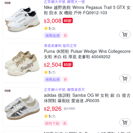
正常腳大半號, 腳寬大一號
Nike 越野跑鞋 Wmns Pegasus Trail 5 GTX 女
鞋 防水 灰 機能 戶外 FQ0912-103
3,008
$
85折
5
(
2
)
挑戰低價
券
厚底老爹鞋 版型正常
Puma 休閒鞋 Pulsar Wedge Wns Collegecore
女鞋 米白 棕 厚底 老爹鞋 40049202
2,504
$
85折
5
(
7
)
挑戰低價
券
正常腳小半號, 腳寬者原尺
adidas 德訓鞋 Samba OG W 女鞋 銀 白 復古
休閒鞋 爆裂紋 愛迪達 JR0035
2,926
$
$
3,080
5
(
7
)
限時下殺
券