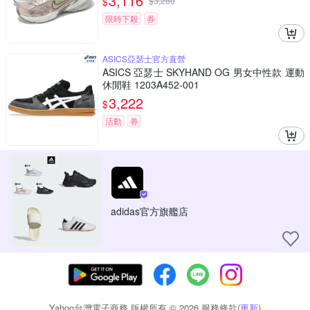
3,116
$
$
3,280
限時下殺
券
ASICS亞瑟士官方直營
ASICS 亞瑟士 SKYHAND OG 男女中性款 運動
休閒鞋 1203A452-001
3,222
$
活動
券
adidas官方旗艦店
Yahoo台灣電子商務 版權所有 © 2026 服務條款(
更新
)