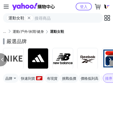
Yahoo購物中心
登入
運動女鞋
運動/戶外/休閒/健身
運動女鞋
嚴選品牌
品牌
快速到貨
有現貨
挑戰低價
價格低到高
排序