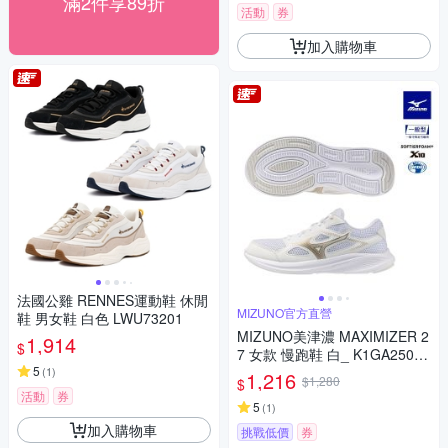
滿2件享89折
活動
券
加入購物車
法國公雞 RENNES運動鞋 休閒
MIZUNO官方直營
鞋 男女鞋 白色 LWU73201
MIZUNO美津濃 MAXIMIZER 2
1,914
$
7 女款 慢跑鞋 白_ K1GA25012
5
6
(
1
)
1,216
$1,280
$
活動
券
5
(
1
)
加入購物車
挑戰低價
券