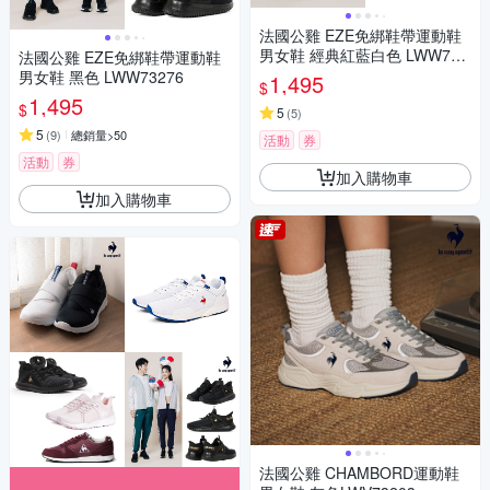
法國公雞 EZE免綁鞋帶運動鞋
男女鞋 經典紅藍白色 LWW732
法國公雞 EZE免綁鞋帶運動鞋
74
男女鞋 黑色 LWW73276
1,495
$
1,495
$
5
(
5
)
5
(
9
)
總銷量>50
活動
券
活動
券
加入購物車
加入購物車
法國公雞 CHAMBORD運動鞋