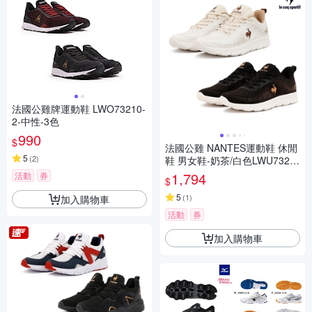
法國公雞牌運動鞋 LWO73210-
2-中性-3色
990
$
法國公雞 NANTES運動鞋 休閒
5
(
2
)
鞋 男女鞋-奶茶/白色LWU7327
2
1,794
活動
券
$
5
(
1
)
加入購物車
活動
券
加入購物車