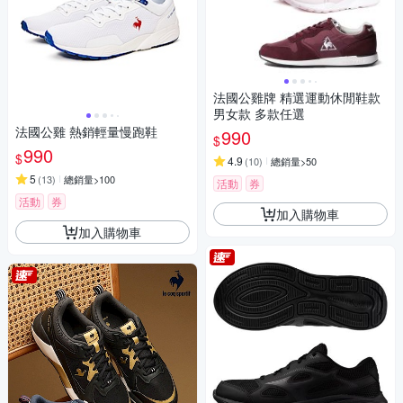
法國公雞牌 精選運動休閒鞋款
男女款 多款任選
法國公雞 熱銷輕量慢跑鞋
990
$
990
$
4.9
(
10
)
總銷量>50
5
(
13
)
總銷量>100
活動
券
活動
券
加入購物車
加入購物車