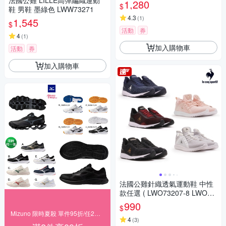
法國公雞 LILLE高彈編織運動
213
1,280
$
鞋 男鞋 墨綠色 LWW73271
4.3
(
1
)
1,545
$
活動
券
4
(
1
)
加入購物車
活動
券
加入購物車
法國公雞針織透氣運動鞋 中性
款任選 ( LWO73207-8 LWO73
210-2)
990
$
Mizuno 限時夏殺 單件95折/任2件89折
4
(
3
)