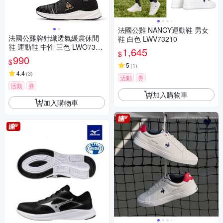
法國公雞 NANCY運動鞋 男女
法國公雞牌針織透氣緩震休閒
鞋 白色 LWV73210
鞋 運動鞋 中性 三色 LWO7310
1,645
$
5-7
990
$
5
(
1
)
4.4
(
3
)
活動
券
活動
券
加入購物車
加入購物車