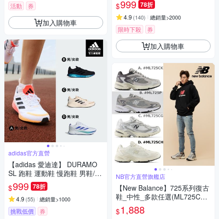
價
999
78折
$
活動
券
4.9
(
140
)
總銷量>2000
加入購物車
限時下殺
券
加入購物車
adidas官方直營
【adidas 愛迪達】 DURAMO
SL 跑鞋 運動鞋 慢跑鞋 男鞋/女
NB官方直營旗艦店
鞋 (多款任選)
999
78折
$
【New Balance】725系列復古
鞋_中性_多款任選(ML725CK/
4.9
(
55
)
總銷量>1000
ML725P/ML725CG/ML725C
1,888
$
挑戰低價
券
H)(Y購/網路獨家)