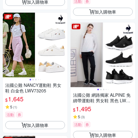
活動
券
加入購物車
加入購物車
法國公雞 NANCY運動鞋 男女
鞋 白金色 LWV73205
法國公雞 網路獨家 ALPINE 免
1,645
$
綁帶運動鞋 男女鞋 黑色 LWW7
3292
5
1,495
(
1
)
$
活動
券
5
(
3
)
活動
券
加入購物車
加入購物車