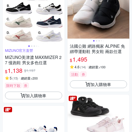
法國公雞 網路獨家 ALPINE 免
MIZUNO官方直營
綁帶運動鞋 男女鞋 兩款任選
MIZUNO美津濃 MAXIMIZER 2
1,495
$
7 慢跑鞋 男女多色任選
4.6
(
14
)
總銷量>100
1,138
$1,197
$
活動
券
5
(
15
)
總銷量>200
加入購物車
限時下殺
券
加入購物車