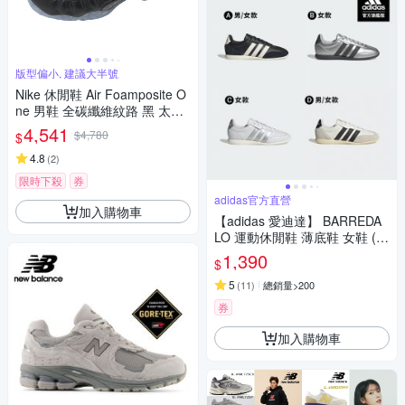
版型偏小, 建議大半號
Nike 休閒鞋 Air Foamposite O
ne 男鞋 全碳纖維紋路 黑 太空
鞋 果凍底 HF2902-002
4,541
$4,780
$
4.8
(
2
)
限時下殺
券
adidas官方直營
加入購物車
【adidas 愛迪達】 BARREDA
LO 運動休閒鞋 薄底鞋 女鞋 (多
款任選)
1,390
$
5
(
11
)
總銷量>200
券
加入購物車