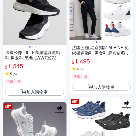
法國公雞 網路獨家 ALPINE 免
法國公雞 LILLE高彈編織運動
綁帶運動鞋 男女鞋 經典紅藍白
鞋 男女鞋 黑色 LWW73273
色 LWW73291
1,495
$
1,545
$
4
(
4
)
5
(
5
)
活動
券
活動
券
加入購物車
加入購物車