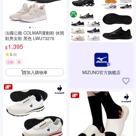
法國公雞 COLMAR運動鞋 休閒
鞋男女鞋 黑色 LWU73276
1,395
$
5
(
5
)
活動
券
加入購物車
MIZUNO官方旗艦店