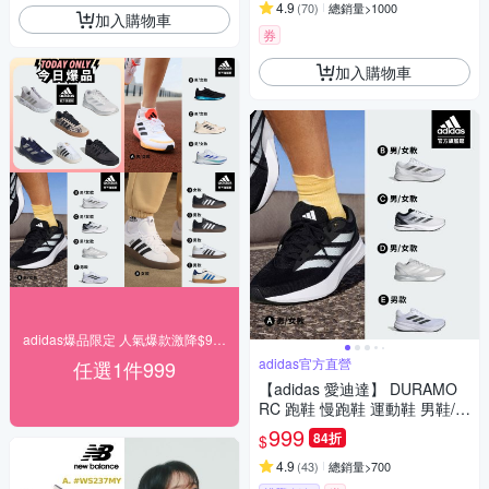
4.9
(
70
)
總銷量>1000
加入購物車
券
加入購物車
adidas爆品限定 人氣爆款激降$999
adidas官方直營
任選1件999
【adidas 愛迪達】 DURAMO
RC 跑鞋 慢跑鞋 運動鞋 男鞋/女
鞋 (多款任選)
999
84折
$
4.9
(
43
)
總銷量>700