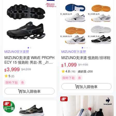
MIZUNO官方直營
MIZUNO官方直營
MIZUNO美津濃 WAVE PROPH
MIZUNO美津濃 慢跑鞋/排球鞋
ECY 15 慢跑鞋 男款-黑 _J1GC
1,099
$1,156
$
265131
3,999
$4,209
$
4.8
(
16
)
總銷量>200
5
(
2
)
限時下殺
券
限時下殺
券
加入購物車
加入購物車