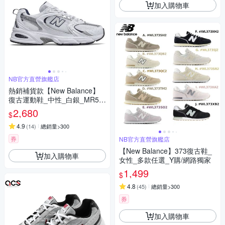
加入購物車
NB官方直營旗艦店
熱銷補貨款【New Balance】
復古運動鞋_中性_白銀_MR53
0SG-D楦
2,680
$
4.9
(
14
)
總銷量>300
券
NB官方直營旗艦店
【New Balance】373復古鞋_
加入購物車
女性_多款任選_Y購/網路獨家
1,499
$
4.8
(
45
)
總銷量>300
券
加入購物車