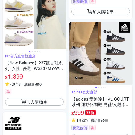
挑戰低價
券
加入購物車
NB官方直營旗艦店
【New Balance】237復古鞋系
列_女性_任選 (WS237MY/WS
237YW)
1,899
$
4.9
(
42
)
總銷量>600
券
adidas官方直營
【adidas 愛迪達】 VL COURT
加入購物車
系列 運動休閒鞋 男鞋/女鞋 (多
款任選)
999
78折
$
4.9
(
27
)
總銷量>500
挑戰低價
券