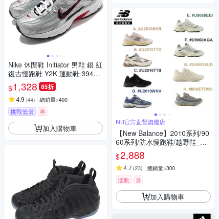
Nike 休閒鞋 Initiator 男鞋 銀 紅
復古慢跑鞋 Y2K 運動鞋 39405
5-001
1,328
85折
$
4.9
(
44
)
總銷量>400
挑戰低價
券
NB官方直營旗艦店
加入購物車
【New Balance】2010系列/90
60系列/防水慢跑鞋/越野鞋_男
女_8款任選
2,888
$
4.7
(
23
)
總銷量>300
活動
券
加入購物車