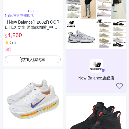
NB官方直營旗艦店
【New Balance】2002R GOR
E-TEX 防水 運動休閒鞋_中性_
灰色_U200227R-D楦
4,260
$
5
(
1
)
券
加入購物車
New Balance旗艦店