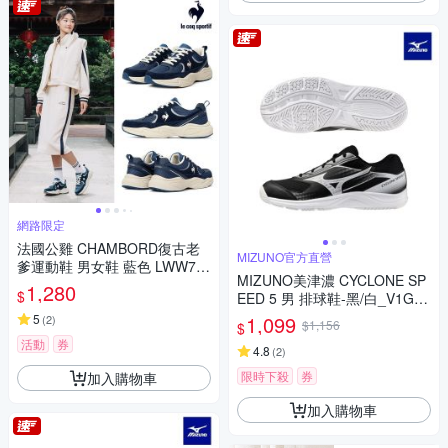
網路限定
法國公雞 CHAMBORD復古老
MIZUNO官方直營
爹運動鞋 男女鞋 藍色 LWW73
MIZUNO美津濃 CYCLONE SP
210
1,280
$
EED 5 男 排球鞋-黑/白_V1GA2
58053
5
1,099
(
2
)
$1,156
$
活動
券
4.8
(
2
)
限時下殺
券
加入購物車
加入購物車