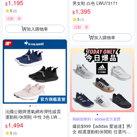
1,195
男女鞋 白色 LWU73171
$
1,395
5
(
2
)
$
活動
券
5
(
1
)
活動
券
加入購物車
加入購物車
法國公雞牌透氣網布彈性緩震
運動鞋/休閒鞋 中性 3色 LWQ7
熱銷首降到！adidas官方直營
3204-6
1,494
$
爆款$999【adidas 愛迪達】男/
女 精選運動鞋休閒鞋 任選均一
5
(
2
)