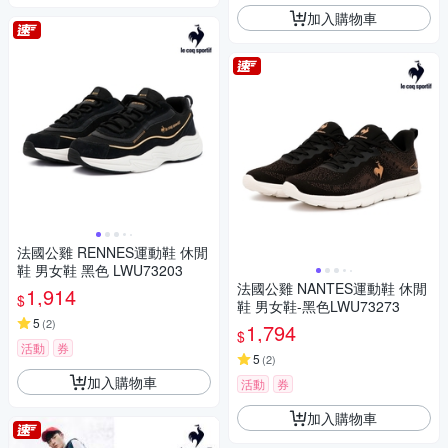
加入購物車
法國公雞 RENNES運動鞋 休閒
鞋 男女鞋 黑色 LWU73203
法國公雞 NANTES運動鞋 休閒
1,914
$
鞋 男女鞋-黑色LWU73273
5
(
2
)
1,794
$
活動
券
5
(
2
)
加入購物車
活動
券
加入購物車