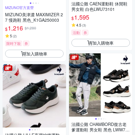
法國公雞 CAEN運動鞋 休閒鞋
MIZUNO官方直營
男女鞋 白色LWU73101
MIZUNO美津濃 MAXIMIZER 2
1,595
$
7 慢跑鞋 黑色_K1GA250003
4.5
(
3
)
1,216
$1,280
$
活動
券
5
(
2
)
加入購物車
限時下殺
券
加入購物車
法國公雞 CHAMBORD復古老
爹運動鞋 男女鞋 黑色 LWW73