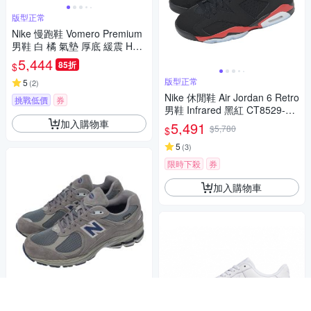
版型正常
Nike 慢跑鞋 Vomero Premium
男鞋 白 橘 氣墊 厚底 緩震 HQ2
050-101
5,444
85折
$
版型正常
5
(
2
)
Nike 休閒鞋 Air Jordan 6 Retro
挑戰低價
券
男鞋 Infrared 黑紅 CT8529-00
1
加入購物車
5,491
$5,780
$
5
(
3
)
限時下殺
券
加入購物車
版型正常