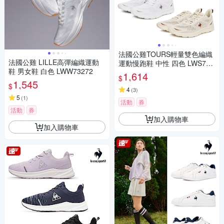
法國公雞TOURS輕量雙色編織
法國公雞 LILLE高彈編織運動
運動慢跑鞋 中性 四色 LWS732
鞋 男女鞋 白色 LWW73272
05-208
1,614
$
1,545
$
4
(
3
)
5
(
1
)
活動
券
活動
券
加入購物車
加入購物車