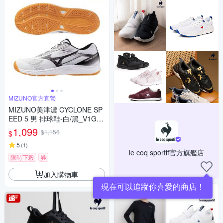
MIZUNO官方直營
MIZUNO美津濃 CYCLONE SP
EED 5 男 排球鞋-白/黑_V1GA2
58055
1,099
$1,156
$
5
(
1
)
le coq sportif官方旗艦店
限時下殺
券
加入購物車