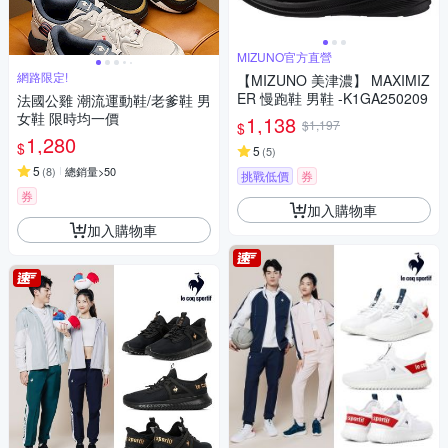
MIZUNO官方直營
網路限定!
【MIZUNO 美津濃】 MAXIMIZ
ER 慢跑鞋 男鞋 -K1GA250209
法國公雞 潮流運動鞋/老爹鞋 男
女鞋 限時均一價
1,138
$1,197
$
1,280
$
5
(
5
)
5
(
8
)
總銷量>50
挑戰低價
券
券
加入購物車
加入購物車