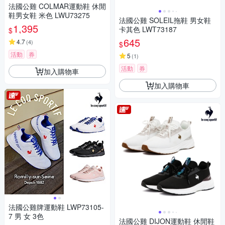
法國公雞 COLMAR運動鞋 休閒
鞋男女鞋 米色 LWU73275
法國公雞 SOLEIL拖鞋 男女鞋
1,395
卡其色 LWT73187
$
645
4.7
(
4
)
$
活動
券
5
(
1
)
活動
券
加入購物車
加入購物車
法國公雞牌運動鞋 LWP73105-
7 男 女 3色
法國公雞 DIJON運動鞋 休閒鞋