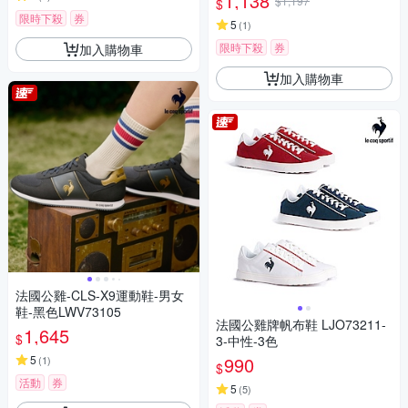
1,138
$1,197
$
限時下殺
券
5
(
1
)
限時下殺
券
加入購物車
加入購物車
法國公雞-CLS-X9運動鞋-男女
鞋-黑色LWV73105
法國公雞牌帆布鞋 LJO73211-
1,645
$
3-中性-3色
5
990
(
1
)
$
活動
券
5
(
5
)