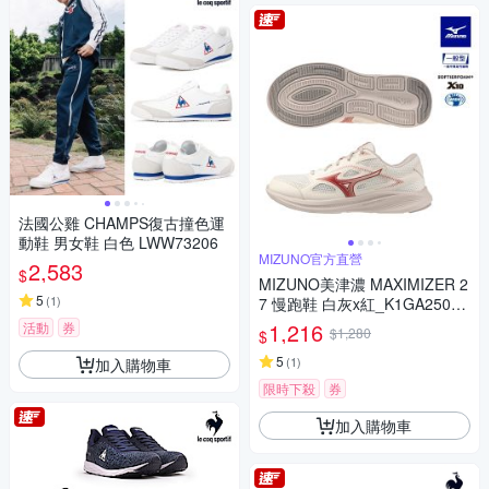
法國公雞 CHAMPS復古撞色運
動鞋 男女鞋 白色 LWW73206
MIZUNO官方直營
2,583
$
MIZUNO美津濃 MAXIMIZER 2
5
(
1
)
7 慢跑鞋 白灰x紅_K1GA25001
2
1,216
活動
券
$1,280
$
5
(
1
)
加入購物車
限時下殺
券
加入購物車