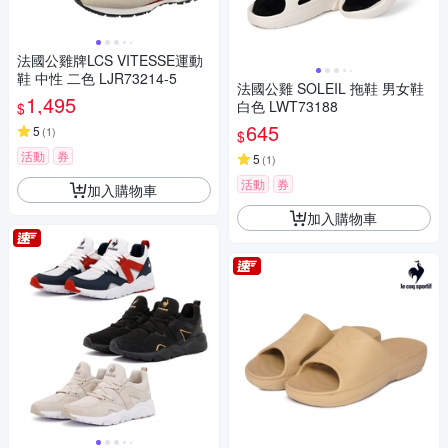
法國公雞牌LCS VITESSE運動
鞋 中性 二色 LJR73214-5
法國公雞 SOLEIL 拖鞋 男女鞋
1,495
白色 LWT73188
$
645
5
(
1
)
$
活動
券
5
(
1
)
活動
券
加入購物車
加入購物車