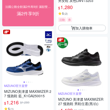
男女鞋 灰色LWV73203
1,280
法國公雞全館滿2件再9折 滿額雙重送
$
滿2件享9折
5
(
2
)
活動
券
加入購物車
MIZUNO官方直營
MIZUNO美津濃 MAXIMIZER 2
MIZUNO官方直營
7 慢跑鞋 藍_K1GA250015
MIZUNO 美津濃 MAXIMIZER
1,216
$1,280
$
27 慢跑鞋 男鞋任選(黑/白)
5
(
1
)