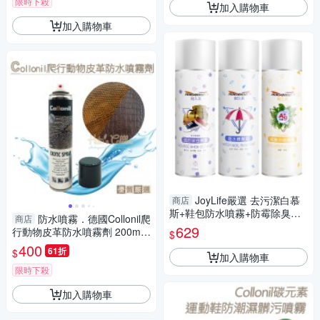
限時下殺
加入購物車
加入購物車
JoyLife嚴選 去污潔白慕
商店
斯+鞋包防水噴霧+防霉除臭噴
防水噴霧．德國Collonil爬
商店
霧(3入組)【MP0341+MP0342
629
行動物皮革防水噴霧劑 200m
$
+MP0343】(SP0264)
l．1瓶【鞋鞋俱樂部】【906-L
400
61折
$
加入購物車
240】
限時下殺
加入購物車