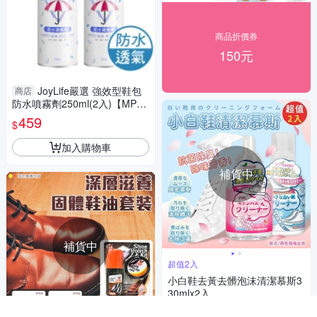
商品折價券
150元
JoyLife嚴選 強效型鞋包
商店
防水噴霧劑250ml(2入)【MP03
41】(SP0261)
459
$
加入購物車
補貨中
補貨中
超值2入
小白鞋去黃去髒泡沫清潔慕斯3
30mlx2入
318
$