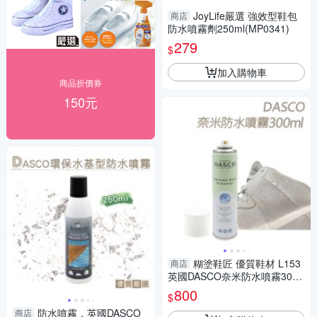
JoyLife嚴選 強效型鞋包
商店
防水噴霧劑250ml(MP0341)
279
$
加入購物車
商品折價券
150元
糊塗鞋匠 優質鞋材 L153
商店
英國DASCO奈米防水噴霧300
ml 1罐 終極奈米防水防污劑 防
800
$
水防汙噴霧
防水噴霧．英國DASCO
商店