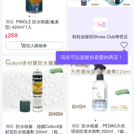
PINOLE 防水噴霧(氟素
商店
型) 420ml*1入
269
$
鞋鞋俱樂部Shoes Club專營店
加入購物車
防水噴霧．PEDAG天然
商店
防水噴霧．德國Collonil多
商店
環保防潑水噴劑 220ml．1罐
材質防水噴霧劑 200ml．1瓶