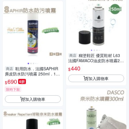
糊塗鞋匠 優質鞋材 L63
商店
法國FAMACO油皮防水噴霧25
0ml 1瓶 油皮養護噴劑 塗油皮
440
鞋用防水．法國SAPHIR
商店
$
革噴霧 油蠟皮防水
麂皮防水防污噴霧 250ml．1瓶
加入購物車
【鞋鞋俱樂部】【906-L74】
690
6折
$
限時下殺
加入購物車