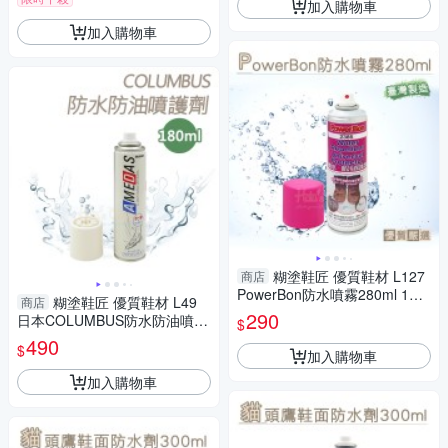
加入購物車
加入購物車
糊塗鞋匠 優質鞋材 L127
商店
PowerBon防水噴霧280ml 1瓶
糊塗鞋匠 優質鞋材 L49
商店
防水防汙保護劑 防水防汙噴霧
290
日本COLUMBUS防水防油噴護
$
撥水防濕易潔劑
劑180ml 1瓶 皮革防水噴霧 防
490
$
加入購物車
水防汙噴霧
加入購物車