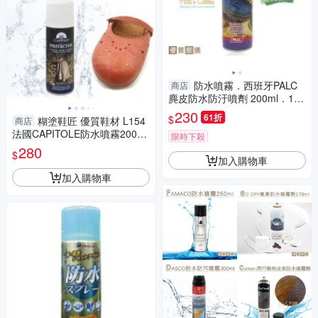
防水噴霧．西班牙PALC
商店
麂皮防水防汙噴劑 200ml．1瓶
【鞋鞋俱樂部】【906-L10】
230
61折
$
糊塗鞋匠 優質鞋材 L154
商店
法國CAPITOLE防水噴霧200ml
限時下殺
1罐 皮革防水防汙噴霧劑 防水
280
$
防汙劑
加入購物車
加入購物車