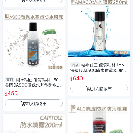
糊塗鞋匠 優質鞋材 L55
商店
法國FAMACO防水噴霧250ml 1
罐 防水防汙噴霧 皮革防水噴霧
640
$
糊塗鞋匠 優質鞋材 L50
商店
劑 防油 防汙 防塵
英國DASCO環保水基型防水噴
加入購物車
霧250ml 1罐 DASCO防水防汙
450
$
噴霧
加入購物車