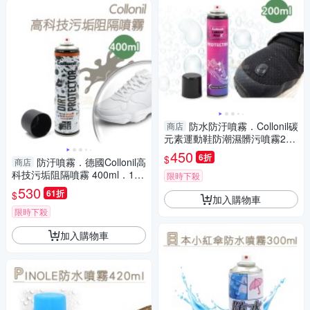
防水防汙噴霧．Collonil碳
商店
元素運動鞋防潮濕髒污噴霧200
ml．1瓶【鞋鞋俱樂部】【906-
450
6折
$
防汙噴霧．德國Collonil高
商店
K187】
科技污垢阻隔噴霧 400ml．1瓶
限時下殺
【鞋鞋俱樂部】【906-L07】
530
61折
$
加入購物車
限時下殺
加入購物車