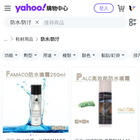
Yahoo購物中心
登入
防水/防汙
鞋材用品
防水/防汙
功能
劑型
用途
種類
顏色
黏貼/釘掛
排