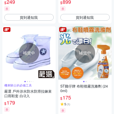
249
899
$
$
券
券
貨到通知我
貨到通知我
補貨中
補貨中
機車騎士的必備工具
ST雞仔牌 布鞋噴霧洗滌劑 (24
0ml)
嚴選 戶外涉水防水防滑拉鍊束
口雨鞋套 白/2入
175
$
179
$
5
(
1
)
券
券