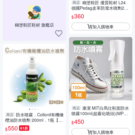
糊塗鞋匠 優質鞋材 L24
商店
德國Pedag皮革防潑水噴劑250
ml 1瓶 防潑水氣霧噴劑 防水噴
360
$
霧 防水防汙噴霧
糊塗鞋匠鞋材 旗艦店
加入購物車
康潔 MIT白馬仕鞋面防水
商店
噴霧100ml(超霧化噴頭)(MP03
防水噴霧．Collonil有機橄
商店
97)
欖油防水噴劑 200ml．1瓶【鞋
450
$
鞋俱樂部】【906-L234】
550
61折
$
加入購物車