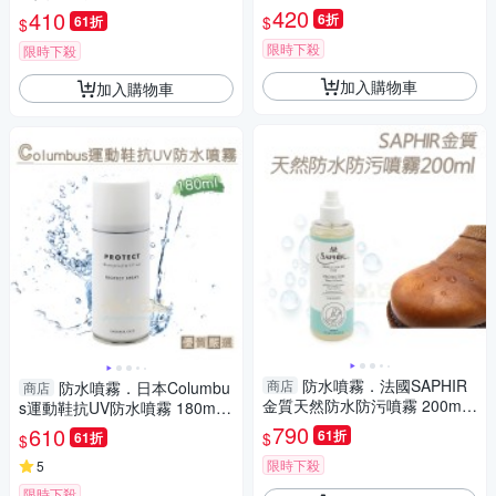
【鞋鞋俱樂部】【906-L230】
【鞋鞋俱樂部】【906-L181】
420
410
6折
$
61折
$
限時下殺
限時下殺
加入購物車
加入購物車
防水噴霧．法國SAPHIR
商店
防水噴霧．日本Columbu
商店
金質天然防水防污噴霧 200m
s運動鞋抗UV防水噴霧 180m
l．1瓶【鞋鞋俱樂部】【906-L
l．1罐【鞋鞋俱樂部】【906-L
790
610
61折
$
61折
$
101】新包裝
62】
限時下殺
5
限時下殺