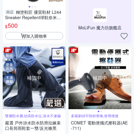
糊塗鞋匠 優質鞋材 L244
商店
Sneaker Repellent球鞋奈米防
水噴霧250ml 1罐 台灣製造 鞋
500
$
MoLiFun 魔力坊旗艦店
子噴霧 鞋子防水
加入購物車
補貨中
補貨中
雙層防水層,抬高防水位,深水不滲漏
多樣刷頭可拆卸替換,使用便捷
嚴選 戶外涉水防水防滑拉鍊束
COMET 電動便攜式擦鞋器(AE
口長筒雨鞋套一雙/反光條黑
-711)