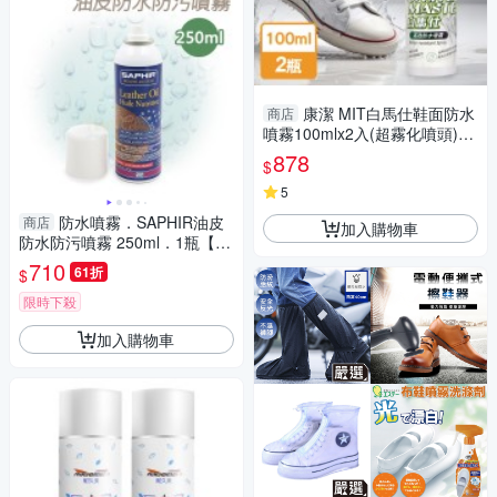
康潔 MIT白馬仕鞋面防水
商店
噴霧100mlx2入(超霧化噴頭)
【MP0397】(SP0334S)
878
$
5
防水噴霧．SAPHIR油皮
商店
加入購物車
防水防污噴霧 250ml．1瓶【鞋
鞋俱樂部】【906-L76】
710
61折
$
限時下殺
加入購物車