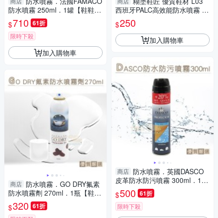
防水噴霧．法國FAMACO
糊塗鞋匠 優質鞋材 L03
商店
商店
防水噴霧 250ml．1罐【鞋鞋俱
西班牙PALC高效能防水噴霧 麂
樂部】【906-L55】
皮防水 奈米防水 耐久度高
710
250
61折
$
$
限時下殺
加入購物車
加入購物車
防水噴霧．英國DASCO
商店
皮革防水防污噴霧 300ml．1罐
防水噴霧．GO DRY氟素
商店
【鞋鞋俱樂部】【906-L199】
500
防水噴霧劑 270ml．1瓶【鞋鞋
61折
$
新包裝
俱樂部】【906-L156】
320
61折
限時下殺
$