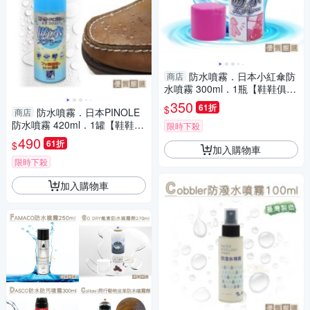
防水噴霧．日本小紅傘防
商店
水噴霧 300ml．1瓶【鞋鞋俱樂
部】【906-L176】
350
61折
$
防水噴霧．日本PINOLE
商店
防水噴霧 420ml．1罐【鞋鞋俱
限時下殺
樂部】【906-L51】
490
61折
$
加入購物車
限時下殺
加入購物車