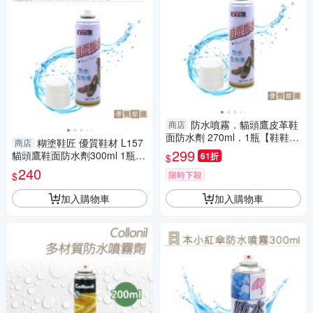
防水噴霧．貓頭鷹皮革鞋
商店
面防水劑 270ml．1瓶【鞋鞋俱
糊塗鞋匠 優質鞋材 L157
商店
樂部】【906-L157】
299
貓頭鷹鞋面防水劑300ml 1瓶
61折
$
麂皮防水噴霧 皮革防水噴霧 防
240
限時下殺
$
水防汙噴霧劑
加入購物車
加入購物車