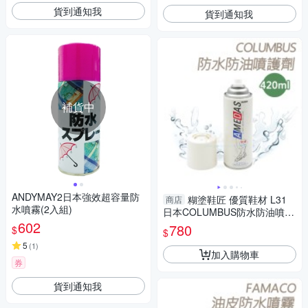
貨到通知我
貨到通知我
補貨中
ANDYMAY2日本強效超容量防
糊塗鞋匠 優質鞋材 L31
商店
水噴霧(2入組)
日本COLUMBUS防水防油噴護
602
劑420ml 1瓶 皮革防水噴霧 防
780
$
$
水防汙噴霧
5
(
1
)
加入購物車
券
貨到通知我