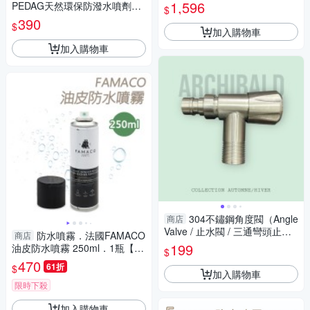
【MP0397】(SP0334M)
1,596
PEDAG天然環保防潑水噴劑22
$
0ml 透明無色 水性成分 無臭味
390
$
加入購物車
加入購物車
304不鏽鋼角度閥（Angle
商店
Valve / 止水閥 / 三通彎頭止水
防水噴霧．法國FAMACO
商店
閥）
199
油皮防水噴霧 250ml．1瓶【鞋
$
鞋俱樂部】【906-L63】
470
61折
$
加入購物車
限時下殺
加入購物車