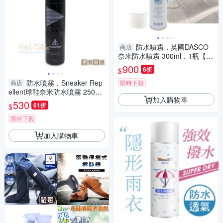
防水噴霧．英國DASCO
商店
奈米防水噴霧 300ml．1瓶【鞋
鞋俱樂部】【906-L153】
900
6折
$
防水噴霧．Sneaker Rep
商店
限時下殺
ellent球鞋奈米防水噴霧 250m
加入購物車
l．1罐【鞋鞋俱樂部】【906-L
530
61折
$
244】
限時下殺
加入購物車