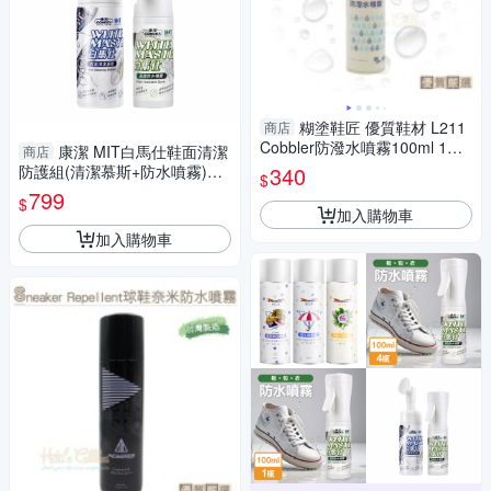
糊塗鞋匠 優質鞋材 L211
商店
Cobbler防潑水噴霧100ml 1瓶
康潔 MIT白馬仕鞋面清潔
商店
防水噴霧 防水防汙噴霧 皮革防
防護組(清潔慕斯+防水噴霧)
340
$
水噴劑
【MP0393+MP0397】(SP033
799
$
5)
加入購物車
加入購物車