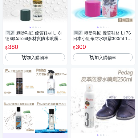
糊塗鞋匠 優質鞋材 L181
糊塗鞋匠 優質鞋材 L176
商店
商店
德國Collonil多材質防水噴霧劑2
日本小紅傘防水噴霧300ml 1瓶
00ml 1瓶 萬用防水噴霧 防水防
布質 紙質 皮質 防水防汙噴霧
380
300
$
$
汙噴霧
防水噴劑
加入購物車
加入購物車