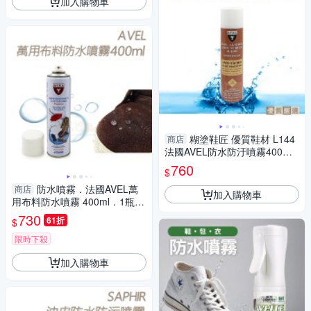
加入購物車
糊塗鞋匠 優質鞋材 L144
商店
法國AVEL防水防汙噴霧400ml
1罐 真皮沙發防水 布料沙發防
760
$
水 麂皮沙發防水
防水噴霧．法國AVEL萬
商店
加入購物車
用布料防水噴霧 400ml．1瓶
【鞋鞋俱樂部】【906-L146】
730
61折
$
限時下殺
加入購物車