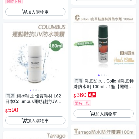
限時下殺
加入購物車
鞋底防水．Collonil鞋底特
商店
殊防水劑 100ml．1瓶【鞋鞋俱
樂部】【906-L190】
360
6折
$
糊塗鞋匠 優質鞋材 L62
商店
日本Columbus運動鞋抗UV防
限時下殺
水噴霧180ml 1罐 運動鞋防水
590
$
噴霧 皮鞋 麂皮防水噴霧
加入購物車
加入購物車