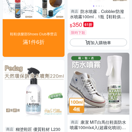
防水噴霧．Cobbler防潑
商店
水噴霧100ml．1瓶【鞋鞋俱樂
部】【906-L211】
350
61折
$
限時下殺
鞋鞋俱樂部Shoes Club專營店
滿1件6折
加入購物車
康潔 MIT白馬仕鞋面防水
商店
噴霧100mlx4入(超霧化噴頭)
糊塗鞋匠 優質鞋材 L230
商店