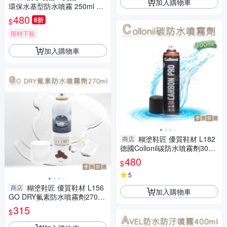
加入購物車
環保水基型防水噴霧 250ml ．
1罐【鞋鞋俱樂部】【906-L5
480
6折
$
0】
限時下殺
加入購物車
糊塗鞋匠 優質鞋材 L182
商店
德國Collonil碳防水噴霧劑300m
l 1瓶 碳科技防撥水氣霧噴劑 碳
480
$
元素防水噴劑
5
糊塗鞋匠 優質鞋材 L156
商店
加入購物車
GO DRY氟素防水噴霧劑270ml
1罐 GO DRY布料皮革的保護防
315
$
水 皮革防水噴霧劑