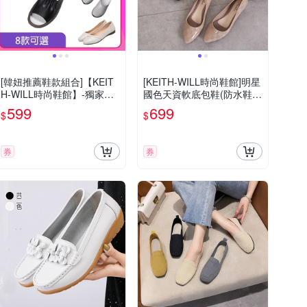
[韓妞推薦鞋款組合]【KEIT
[KEITH-WILL時尚鞋館]明星
H-WILL時尚鞋館】-獨家限
國色天資軟底包鞋(防水鞋/
量下殺 真皮懒人鞋復古涼鞋
通勤鞋/懶人鞋/樂福鞋/平底
599
699
$
$
多款A(真皮/涼鞋/厚底鞋/通
鞋)
勤鞋//休閒鞋)(時時樂限定)
券
券