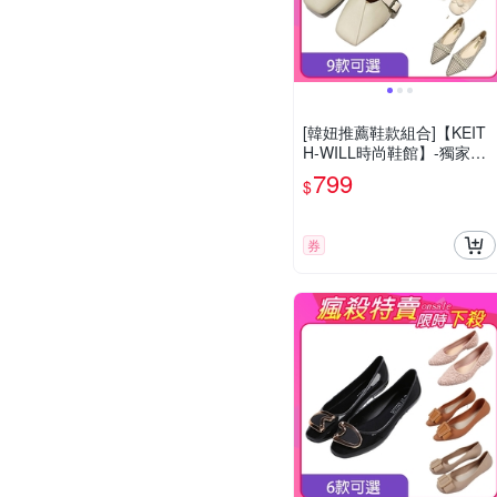
[韓妞推薦鞋款組合]【KEIT
H-WILL時尚鞋館】-獨家限
量下殺 通勤淑女好走鞋D(包
799
$
鞋/懶人鞋/樂福鞋/平底鞋)
(時時樂限定)
券