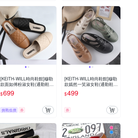
[KEITH-WILL時尚鞋館]穆勒
[KEITH-WILL時尚鞋館]穆勒
款面如傅粉淑女鞋(通勤鞋/
款嫣然一笑淑女鞋(通勤鞋/
懶人鞋/樂福鞋/平底鞋)
懶人鞋/樂福鞋/平底鞋)
699
499
$
$
挑戰低價
券
券