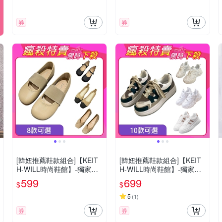
券
券
[韓妞推薦鞋款組合]【KEIT
[韓妞推薦鞋款組合]【KEIT
H-WILL時尚鞋館】-獨家限
H-WILL時尚鞋館】-獨家限
量下殺 好康特惠婚鞋芭蕾鞋
量下殺 小白鞋復古運動鞋多
599
699
$
$
系列B(娃娃鞋/媽媽鞋/通勤
款D(厚底鞋/慢跑鞋/休閒鞋)
鞋/豆豆鞋)(時時樂限定)
(時時樂限定)
5
(
1
)
券
券