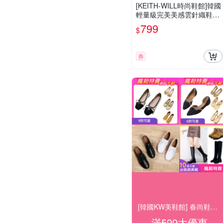
[KEITH-WILL時尚鞋館]韓國
輕量級完美美感雲針織鞋編
織鞋(娃娃鞋/莫卡辛/豆豆鞋/
799
$
穆勒鞋/跟鞋)
券
[韓國KW美鞋館] 春尚鞋履38折UP
滿599大優惠