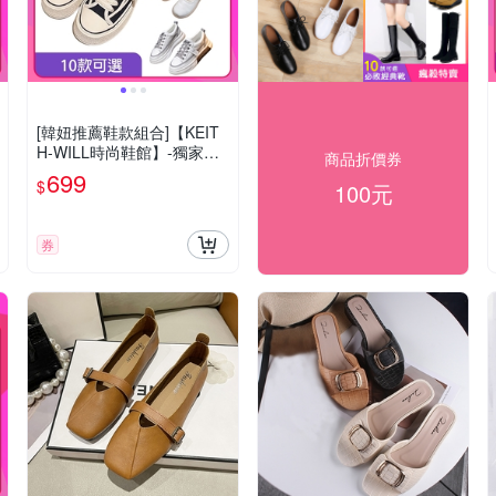
[韓妞推薦鞋款組合]【KEIT
H-WILL時尚鞋館】-獨家限
商品折價券
量下殺 小白鞋復古運動鞋多
699
$
100元
款A(厚底鞋/慢跑鞋/休閒鞋)
(時時樂限定)
券