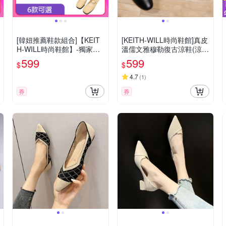
[韓妞推薦鞋款組合]【KEIT
[KEITH-WILL時尚鞋館]真皮
H-WILL時尚鞋館】-獨家限
溫儒文雅穆勒復古涼鞋(涼
量下殺 好康特惠婚鞋芭蕾鞋
鞋/厚底鞋/通勤鞋/休閒鞋)
599
599
$
$
系列D(娃娃鞋/媽媽鞋/通勤
鞋/豆豆鞋)(時時樂限定)
4.7
(
1
)
券
券