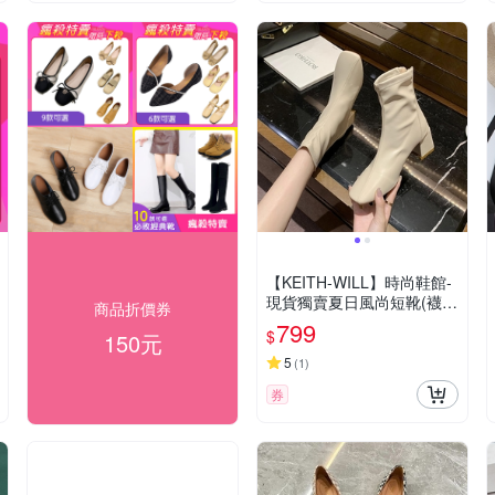
【KEITH-WILL】時尚鞋館-
現貨獨賣夏日風尚短靴(襪靴
商品折價券
切爾西 馬丁靴 短靴 )
799
$
150元
5
(
1
)
券