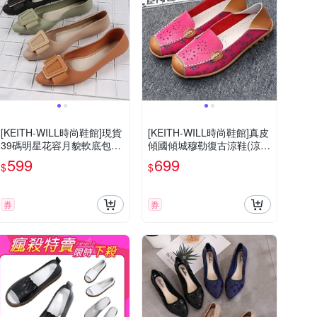
[KEITH-WILL時尚鞋館]現貨
[KEITH-WILL時尚鞋館]真皮
39碼明星花容月貌軟底包鞋
傾國傾城穆勒復古涼鞋(涼
(防水鞋/通勤鞋/懶人鞋/樂福
鞋/厚底鞋/通勤鞋/休閒鞋)
599
699
$
$
鞋/平底鞋)
券
券