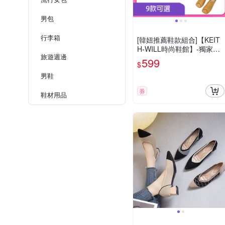
男包
行李箱
[韓妞推薦鞋款組合]【KEIT
H-WILL時尚鞋館】-獨家限
旅遊週邊
量下殺 明星同款淑女好走鞋
599
$
C(小白鞋/帆布鞋/樂福鞋/休
男鞋
閒鞋)(時時樂限定)
券
鞋材用品