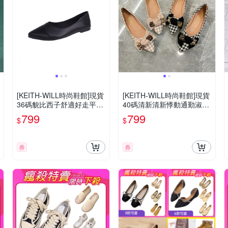
[KEITH-WILL時尚鞋館]現貨
[KEITH-WILL時尚鞋館]現貨
36碼貌比西子舒適好走平底
40碼清新清新悸動通勤淑女
鞋(懶人鞋/洞洞鞋/休閒鞋/小
好走鞋(包鞋/懶人鞋/樂福鞋/
799
799
$
$
白鞋)
平底鞋)
券
券