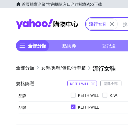
首頁
拍賣
企業/大宗採購入口
合作招商
App下載
Yahoo購物中心
流行女鞋
全部分類
點換券
登記送
流行女鞋
女鞋/男鞋/包包/行李箱
規格篩選
清除全部
KEITH-WILL
KEITH-WILL
K.W.
品牌
KEITH-WILL
品牌
品牌名稱
娃娃鞋
人造皮革
素面
人造皮革
人造皮革
蝴蝶結
樂福鞋 / 懶人鞋
布面
橡膠
無內裡
條紋格
無內
橡
US2.5
EU30
EU31
PU
顏色
尺寸
款式
鞋面材質
風格元素
鞋墊材質
內裡材質
品牌名稱
方頭鞋
羅馬/編織涼鞋