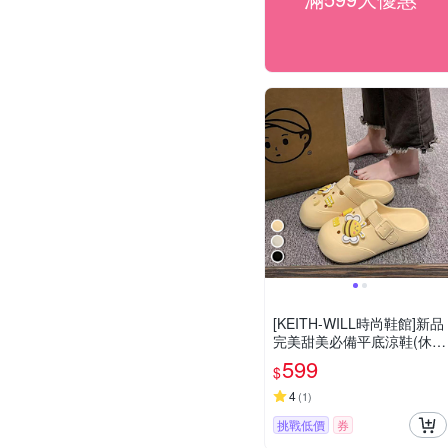
[KEITH-WILL時尚鞋館]新品
完美甜美必備平底涼鞋(休閒
鞋/涼鞋/娃娃鞋/低跟鞋/瑪莉
599
$
珍)
4
(
1
)
挑戰低價
券