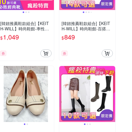
[韓妞推薦鞋款組合]【KEIT
[韓妞推薦鞋款組合]【KEIT
H-WILL】時尚鞋館-率性素
H-WILL】時尚鞋館-百搭長/
面俐落女中長靴防水靴保暖
短靴任選
1,049
849
$
$
靴10款可選(時時樂限定)
券
券