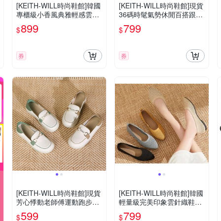
[KEITH-WILL時尚鞋館]韓國
[KEITH-WILL時尚鞋館]現貨
專櫃級小香風典雅輕感雲針
36碼時髦氣勢休閒百搭跟鞋
織鞋編織鞋(娃娃鞋/莫卡辛/
(豆豆鞋/平底鞋/娃娃鞋/休閒
899
799
$
$
豆豆鞋/穆勒鞋/跟鞋)
鞋)
券
券
[KEITH-WILL時尚鞋館]現貨
[KEITH-WILL時尚鞋館]韓國
芳心悸動老師傅運動跑步上
輕量級完美印象雲針織鞋編
班通勤鞋(運動鞋/休閒鞋/藍
織鞋(娃娃鞋/莫卡辛/豆豆鞋/
599
799
$
$
球鞋)
穆勒鞋/跟鞋)