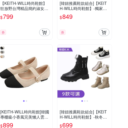
【KEITH-WILL時尚鞋館】
[韓妞推薦鞋款組合]【KEIT
狂放野台灣精品簡約淑女鞋
H-WILL時尚鞋館】-獨家限
軟Q(帆布/樂福鞋/休閒鞋/通
量下殺 歐美復古風高筒長靴
799
849
$
$
勤鞋)
馬甲綁帶騎士/長筒靴(高筒/
長靴/軍靴/及膝靴/奶茶色)
券
券
[KEITH-WILL時尚鞋館]韓國
[韓妞推薦鞋款組合]【KEIT
專櫃級小香風完美懶人雲針
H-WILL時尚鞋館】-秋冬韓
織鞋編織鞋(娃娃鞋/莫卡辛/
國設計靴獨家特惠組A(短靴/
899
699
$
$
豆豆鞋/穆勒鞋/跟鞋)
馬丁靴/襪靴/切爾西靴)(時時