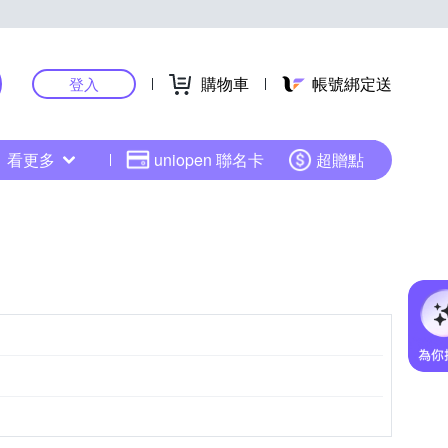
購物車
帳號綁定送
登入
看更多
uniopen 聯名卡
超贈點
卡辛
物紋
飛織
帆船鞋
綁帶靴
麂皮
亮片 / 亮粉
豆豆鞋
亮片 / 亮粉
運動鞋
蕾絲 / 網布
草編
EU39
EU40
EU49
更多