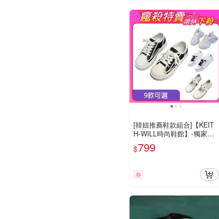
[韓妞推薦鞋款組合]【KEIT
H-WILL時尚鞋館】-獨家限
量下殺 運動鞋厚底精品鞋B
799
$
(慢跑鞋/健走鞋/樂福鞋/休閒
鞋)(時時樂限定)
券