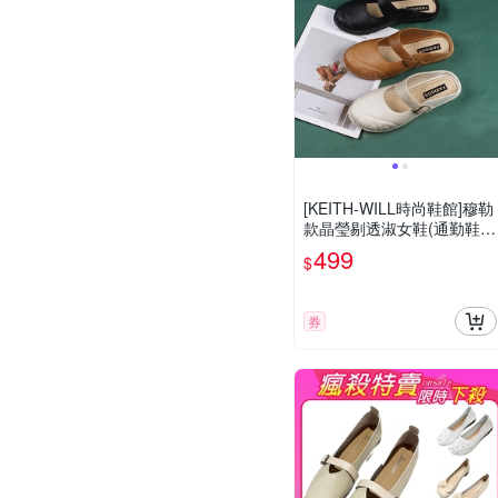
[KEITH-WILL時尚鞋館]穆勒
款晶瑩剔透淑女鞋(通勤鞋/
懶人鞋/樂福鞋/平底鞋)
499
$
券