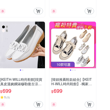
樂限定)
券
券
[KEITH-WILL時尚鞋館]現貨
[韓妞推薦鞋款組合]【KEIT
真皮溫婉嫻淑穆勒復古涼鞋
H-WILL時尚鞋館】-獨家限
(涼鞋/厚底鞋/通勤鞋/休閒
量下殺 小白鞋復古運動鞋多
699
699
$
$
鞋)
款A(厚底鞋/慢跑鞋/休閒鞋)
(時時樂限定)
1
(
1
)
券
券