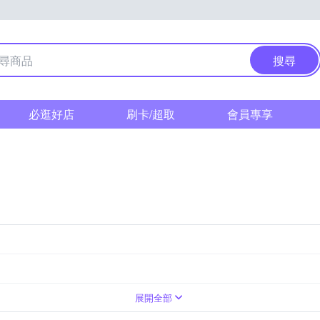
搜尋
必逛好店
刷卡/超取
會員專享
紋
裡
膠
休閒鞋
緞布 / 絨布
雪靴
尖頭鞋
豚皮
人造舖毛
金屬
網布
人造舖毛
拖鞋
圖騰
真皮 / 豚皮
涼鞋
厚底
人造皮草
牛津鞋 / 紳士鞋
幾何
拼接
漆皮
莫
動
EU32
PU
PU
EU32.5
EU35.5
EU36
EU37
EU38
展開全部