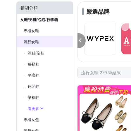
相關分類
嚴選品牌
女鞋/男鞋/包包/行李箱
專櫃女鞋
流行女鞋
涼鞋/拖鞋
穆勒鞋
流行女鞋 279 筆結果
平底鞋
休閒鞋
樂福鞋
看更多
專櫃女包
流行女包