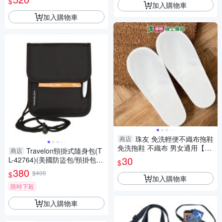
$
加入購物車
加入購物車
珠友 免洗輕便不織布拖鞋
商店
免洗拖鞋 不織布 男女通用【愛
Travelon頸掛式隨身包(T
商店
買】
30
L-42764)(美國防盜包/頸掛包/
$
護照防盜包/旅遊防盜包/父親節
380
$400
$
禮物/GetSport)
加入購物車
限時下殺
加入購物車