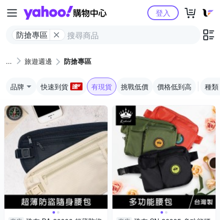
Yahoo購物中心
登入
防搶專區
旅遊週邊
防搶專區
品牌
快速到貨
有現貨
挑戰低價
價格低到高
種類