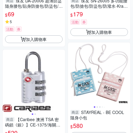
珠友 DA-20006 超薄防盜
珠友 SN-26005 多功能腰
商店
商店
隨身腰包/貼身防搶包/防盜包/外
包/防搶包/防盜包/防潑水-Kralo
出包/護照收納包
vne
69
179
$
$
5
活動
券
活動
券
加入購物車
加入購物車
STAYREAL - BE COOL
商店
隨身小包
【Caribee 澳洲 TSA 密
商店
580
碼鎖《銀》】CE-1375/海關鎖/
$
防盜鎖/安全鎖/三碼鎖
520