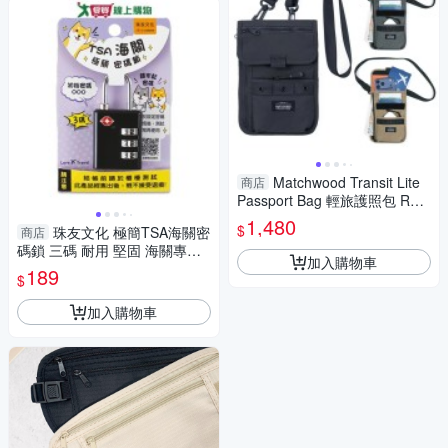
Matchwood Transit Lite
商店
Passport Bag 輕旅護照包 RFI
D防盜刷 護照隨身小包-3色
1,480
$
珠友文化 極簡TSA海關密
商店
碼鎖 三碼 耐用 堅固 海關專用
加入購物車
鎖孔 密碼鎖 旅行 外出 海關鎖
189
$
【愛買】
加入購物車