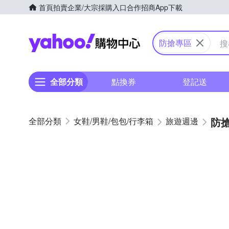
首頁
拍賣
企業/大宗採購入口
合作招商
App下載
Yahoo購物中心
防搶專區
全部分類
點換券
登記送
防
女鞋/男鞋/包包/行李箱
旅遊週邊