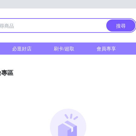
搜尋
必逛好店
刷卡/超取
會員專享
搶專區