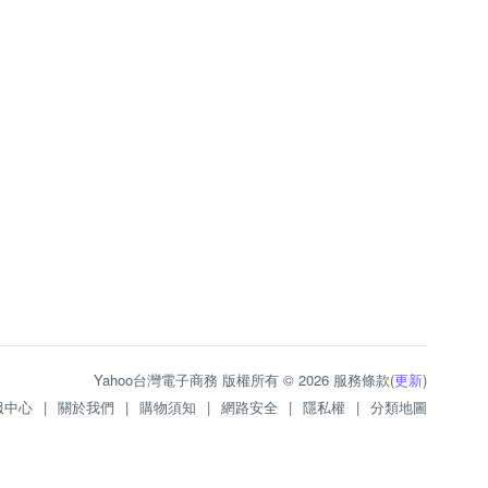
Yahoo台灣電子商務 版權所有 © 2026 服務條款(
更新
)
服中心
|
關於我們
|
購物須知
|
網路安全
|
隱私權
|
分類地圖