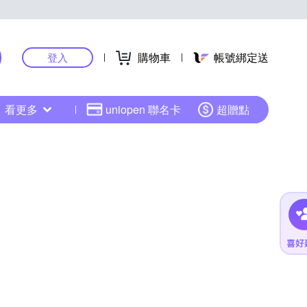
購物車
帳號綁定送
登入
看更多
uniopen 聯名卡
超贈點