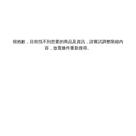
很抱歉，目前找不到您要的商品及資訊，請嘗試調整限縮內
容，放寬條件重新搜尋。