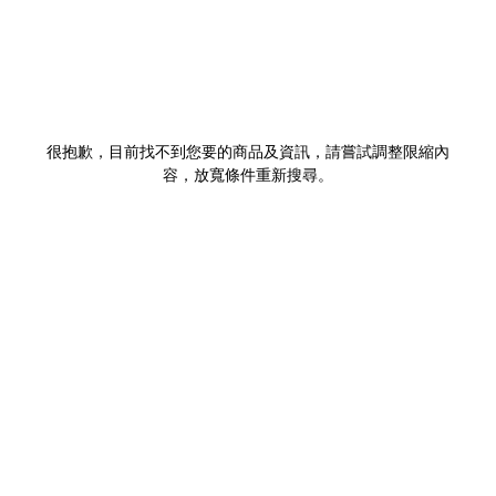
很抱歉，目前找不到您要的商品及資訊，請嘗試調整限縮內
容，放寬條件重新搜尋。