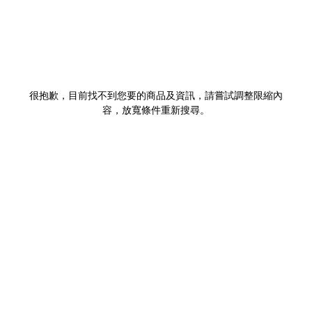
很抱歉，目前找不到您要的商品及資訊，請嘗試調整限縮內
容，放寬條件重新搜尋。