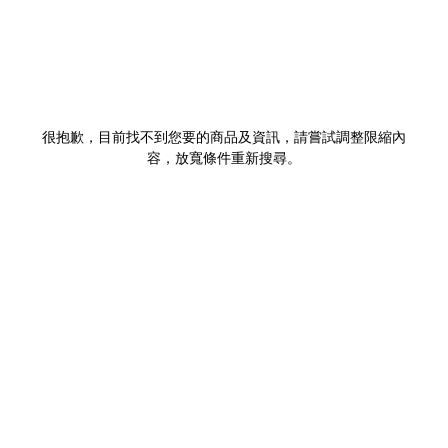
很抱歉，目前找不到您要的商品及資訊，請嘗試調整限縮內
容，放寬條件重新搜尋。