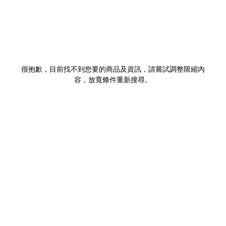
很抱歉，目前找不到您要的商品及資訊，請嘗試調整限縮內
容，放寬條件重新搜尋。