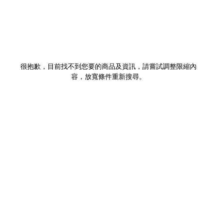
很抱歉，目前找不到您要的商品及資訊，請嘗試調整限縮內
容，放寬條件重新搜尋。