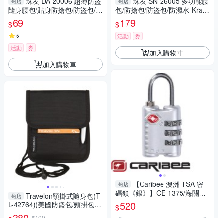
珠友 DA-20006 超薄防盜
珠友 SN-26005 多功能腰
商店
商店
隨身腰包/貼身防搶包/防盜包/外
包/防搶包/防盜包/防潑水-Kralo
出包/護照收納包
vne
69
179
$
$
5
活動
券
活動
券
加入購物車
加入購物車
【Caribee 澳洲 TSA 密
商店
碼鎖《銀》】CE-1375/海關鎖/
Travelon頸掛式隨身包(T
商店
防盜鎖/安全鎖/三碼鎖
520
L-42764)(美國防盜包/頸掛包/
$
護照防盜包/旅遊防盜包/父親節
380
$400