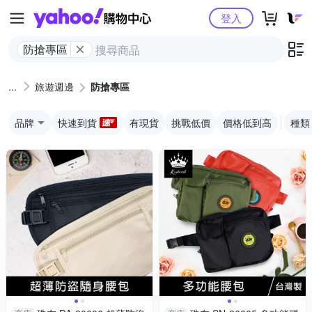
Yahoo購物中心
登入
防搶專區
旅遊週邊
防搶專區
品牌
快速到貨
有現貨
挑戰低價
價格低到高
種類