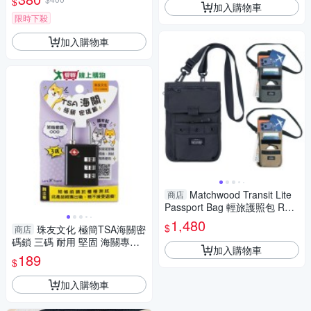
$
禮物/GetSport)
加入購物車
限時下殺
加入購物車
Matchwood Transit Lite
商店
Passport Bag 輕旅護照包 RFI
D防盜刷 護照隨身小包-3色
1,480
$
珠友文化 極簡TSA海關密
商店
碼鎖 三碼 耐用 堅固 海關專用
加入購物車
鎖孔 密碼鎖 旅行 外出 海關鎖
189
$
【愛買】
加入購物車