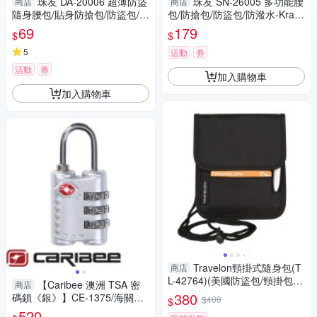
珠友 DA-20006 超薄防盜
珠友 SN-26005 多功能腰
商店
商店
隨身腰包/貼身防搶包/防盜包/外
包/防搶包/防盜包/防潑水-Kralo
出包/護照收納包
vne
69
179
$
$
5
活動
券
活動
券
加入購物車
加入購物車
Travelon頸掛式隨身包(T
商店
L-42764)(美國防盜包/頸掛包/
【Caribee 澳洲 TSA 密
商店
護照防盜包/旅遊防盜包/父親節
380
碼鎖《銀》】CE-1375/海關鎖/
$400
$
禮物/GetSport)
防盜鎖/安全鎖/三碼鎖
520