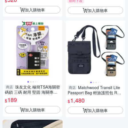
$
限時下殺
加入購物車
加入購物車
珠友文化 極簡TSA海關密
商店
Matchwood Transit Lite
商店
碼鎖 三碼 耐用 堅固 海關專用
Passport Bag 輕旅護照包 RFI
鎖孔 密碼鎖 旅行 外出 海關鎖
D防盜刷 護照隨身小包-3色
189
1,480
$
$
【愛買】
加入購物車
加入購物車