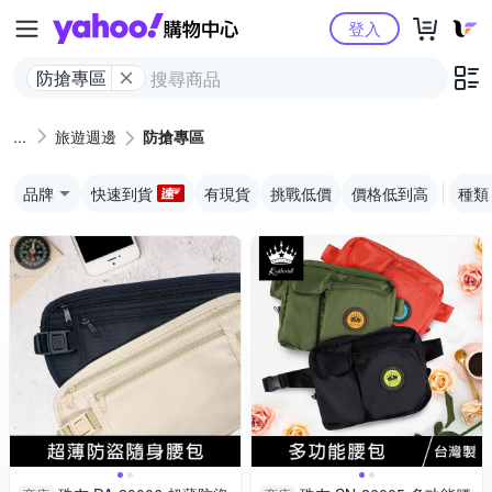
Yahoo購物中心
登入
防搶專區
旅遊週邊
防搶專區
品牌
快速到貨
有現貨
挑戰低價
價格低到高
種類