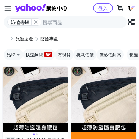
Yahoo購物中心
登入
防搶專區
旅遊週邊
防搶專區
品牌
快速到貨
有現貨
挑戰低價
價格低到高
種類