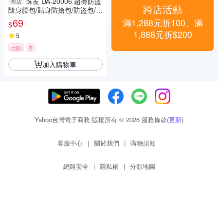
珠友 DA-20006 超薄防盜
商店
跨店活動
隨身腰包/貼身防搶包/防盜包/外
出包/護照收納包
69
滿1,288元折100、滿
$
1,888元折$200
5
活動
券
加入購物車
Yahoo台灣電子商務 版權所有 © 2026 服務條款(
更新
)
客服中心
|
關於我們
|
購物須知
網路安全
|
隱私權
|
分類地圖